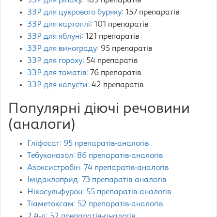
ЗЗР для ріпаку
: 189 препаратів
ЗЗР для цукрового буряку
: 157 препаратів
ЗЗР для картоплі
: 101 препаратів
ЗЗР для яблуні
: 121 препаратів
ЗЗР для винограду
: 95 препаратів
ЗЗР для гороху
: 54 препаратів
ЗЗР для томатів
: 76 препаратів
ЗЗР для капусти
: 42 препаратів
Популярні діючі речовини
(аналоги)
Гліфосат: 95 препаратів-аналогів
Тебуконазол: 86 препаратів-аналогів
Азоксистробін: 74 препаратів-аналогів
Імідаклоприд: 73 препаратів-аналогів
Нікосульфурон: 55 препаратів-аналогів
Тіаметоксам: 52 препаратів-аналогів
2,4-д: 52 препаратів-аналогів