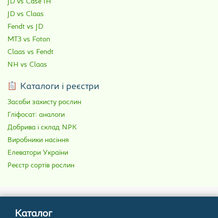
JD vs Case IH
JD vs Claas
Fendt vs JD
МТЗ vs Foton
Claas vs Fendt
NH vs Claas
Каталоги і реєстри
Засоби захисту рослин
Гліфосат: аналоги
Добрива і склад NPK
Виробники насіння
Елеватори України
Реєстр сортів рослин
Каталог