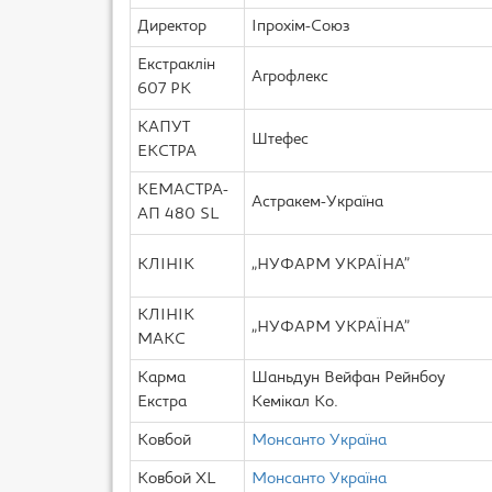
Директор
Іпрохім-Союз
Екстраклін
Агрофлекс
607 РК
КАПУТ
Штефес
ЕКСТРА
КЕМАСТРА-
Астракем-Україна
АП 480 SL
КЛІНІК
„НУФАРМ УКРАЇНА”
КЛІНІК
„НУФАРМ УКРАЇНА”
МАКС
Карма
Шаньдун Вейфан Рейнбоу
Екстра
Кемікал Ко.
Ковбой
Монсанто Україна
Ковбой XL
Монсанто Україна