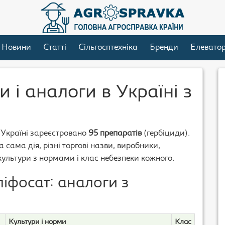
Новини
Статті
Сільгосптехніка
Бренди
Елевато
 і аналоги в Україні з
в Україні зареєстровано
95 препаратів
(гербіциди).
 сама дія, різні торгові назви, виробники,
 культури з нормами і клас небезпеки кожного.
ліфосат: аналоги з
Культури і норми
Клас