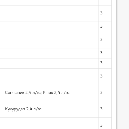
3
3
3
3
3
.
3
Соняшник 2,4 л/га; Ріпак 2,4 л/га
3
Кукурудза 2,4 л/га
3
3