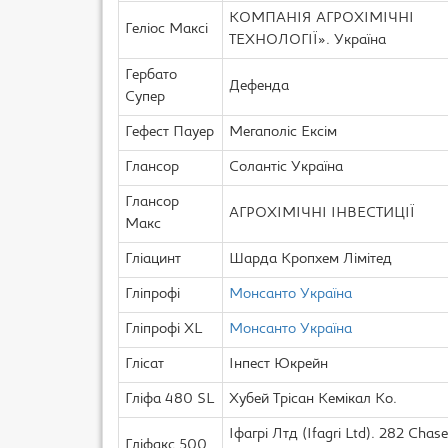
КОМПАНІЯ АГРОХІМІЧНІ
Геліос Максі
ТЕХНОЛОГІЇ». Україна
Гербато
Дефенда
Супер
Гефест Пауер
Мегаполіс Ексім
Глансор
Солантіс Україна
Глансор
АГРОХІМІЧНІ ІНВЕСТИЦІЇ
Макс
Гліацинт
Шарда Кропхем Лімітед
Гліпрофі
Монсанто Україна
Гліпрофі XL
Монсанто Україна
Глісат
Інпест Юкрейн
Гліфа 480 SL
Хубей Трісан Кемікал Ко.
Іфагрі Лтд (Ifagri Ltd). 282 Chase
Гліфакс 500