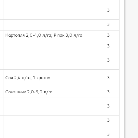
3
3
Картопля 2,0-4,0 л/га; Ріпак 3,0 л/га
3
3
3
Соя 2,4 л/га, 1-кратно
3
Соняшник 2,0-6,0 л/га
3
3
3
3