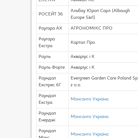
ЕКСТРА
Кемікал Ко.
Альбау Юроп Сарл (Albaugh
РОСЕЙТ 36
Europe Sàrl)
Раугара АХ
АГРОНОМІКС ПРО
Раугара
Картал Про
Екстра
Рауль
Акваріус і К
Рауль Форте
Акваріус і К
Раундап
Evergreen Garden Care Poland Sp
Експрес 6Г
z o.o.
Раундап
Монсанто Україна
Екстра
Раундап
Монсанто Україна
Енерджі
Раундап
Монсанто Україна
Макс