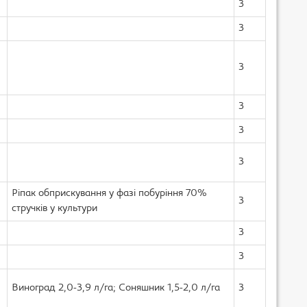
3
3
3
3
3
3
Ріпак обприскування у фазі побуріння 70%
3
стручків у культури
3
3
Виноград 2,0-3,9 л/га; Соняшник 1,5-2,0 л/га
3