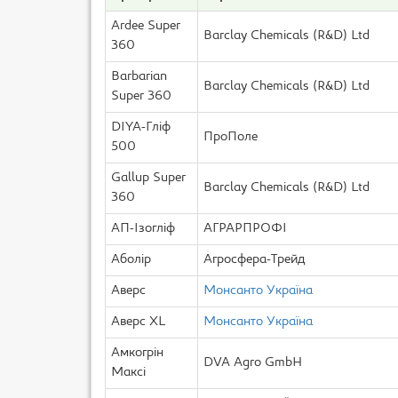
Ardee Super
Barclay Chemicals (R&D) Ltd
360
Barbarian
Barclay Chemicals (R&D) Ltd
Super 360
DIYA-Гліф
ПроПоле
500
Gallup Super
Barclay Chemicals (R&D) Ltd
360
АП-Ізогліф
АГРАРПРОФІ
Аболір
Агросфера-Трейд
Аверс
Монсанто Україна
Аверс XL
Монсанто Україна
Амкогрін
DVA Agro GmbH
Максі