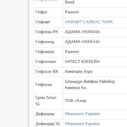
Road
Гліфат
Ранголі
Гліфовіт
УКРАВІТ САЙЕНС ПАРК
Гліфоган РК
АДАМА УКРАЇНА
Гліфоголд
АДАМА УКРАЇНА
Гліфомакс
Ранголі
Гліфоплант
ІНПЕСТ ЮКРЕЙН
Гліфосат ВК
Кемілайн Агро
Шаньдун Вейфан Рейнбоу
Гліфоска
Кемікал Ко.
Гром Тотал
TOB «Клов
SL
Дефендер
Монсанто Україна
Дефендер XL
Монсанто Україна