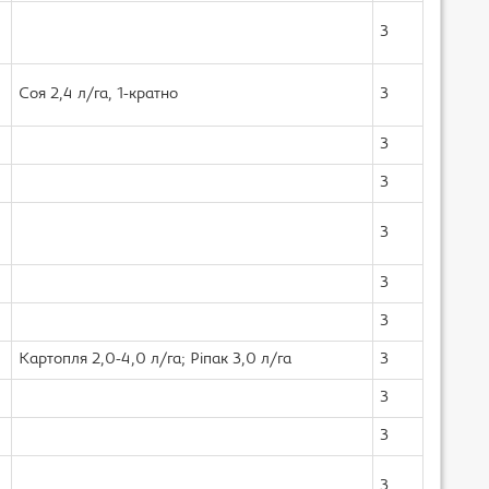
3
Соя 2,4 л/га, 1-кратно
3
3
3
3
3
3
Картопля 2,0-4,0 л/га; Ріпак 3,0 л/га
3
3
3
3