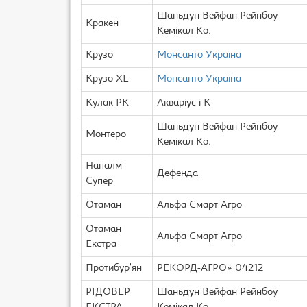
Шаньдун Вейфан Рейнбоу
Кракен
Кемікал Ко.
Крузо
Монсанто Україна
Крузо XL
Монсанто Україна
Кулак РК
Акваріус і К
Шаньдун Вейфан Рейнбоу
Монтеро
Кемікал Ко.
Напалм
Дефенда
Супер
Отаман
Альфа Смарт Агро
Отаман
Альфа Смарт Агро
Екстра
Протибур’ян
РЕКОРД-АГРО» 04212
РІДОВЕР
Шаньдун Вейфан Рейнбоу