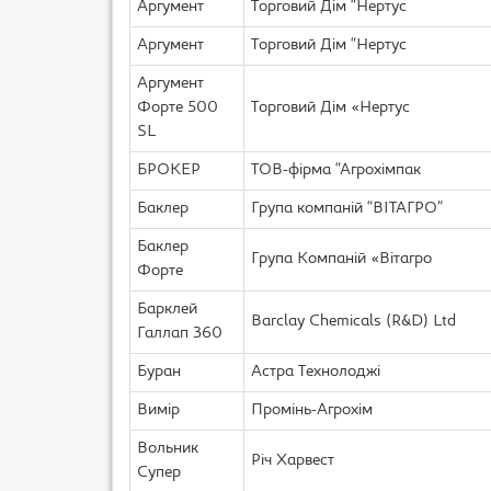
Аргумент
Торговий Дім “Нертус
Аргумент
Торговий Дім “Нертус
Аргумент
Форте 500
Торговий Дім «Нертус
SL
БРОКЕР
ТОВ-фірма “Агрохімпак
Баклер
Група компаній “ВІТАГРО”
Баклер
Група Компаній «Вітагро
Форте
Барклей
Barclay Chemicals (R&D) Ltd
Галлап 360
Буран
Астра Технолоджі
Вимір
Промінь-Агрохім
Вольник
Річ Харвест
Супер