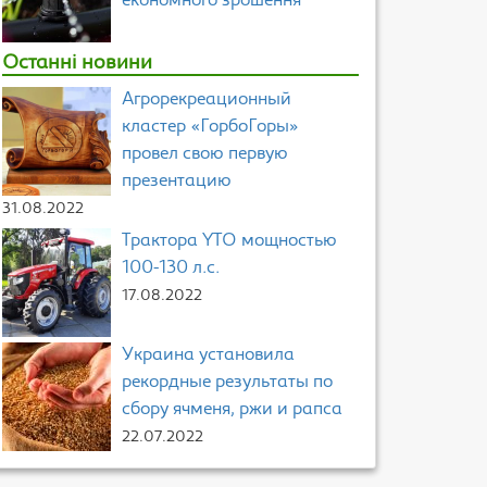
економного зрошення
Останні новини
Агрорекреационный
кластер «ГорбоГоры»
провел свою первую
презентацию
31.08.2022
Трактора YTO мощностью
100-130 л.с.
17.08.2022
Украина установила
рекордные результаты по
сбору ячменя, ржи и рапса
22.07.2022