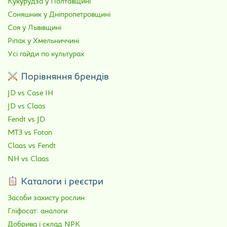
Кукурудза у Полтавщині
Соняшник у Дніпропетровщині
Соя у Львівщині
Ріпак у Хмельниччині
Усі гайди по культурах
Порівняння брендів
JD vs Case IH
JD vs Claas
Fendt vs JD
МТЗ vs Foton
Claas vs Fendt
NH vs Claas
Каталоги і реєстри
Засоби захисту рослин
Гліфосат: аналоги
Добрива і склад NPK