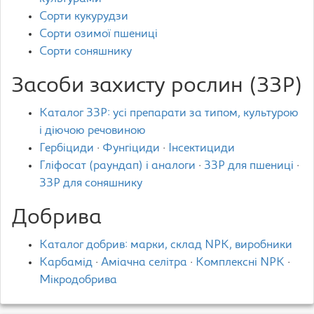
Сорти кукурудзи
Сорти озимої пшениці
Сорти соняшнику
Засоби захисту рослин (ЗЗР)
Каталог ЗЗР: усі препарати за типом, культурою
і діючою речовиною
Гербіциди
·
Фунгіциди
·
Інсектициди
Гліфосат (раундап) і аналоги
·
ЗЗР для пшениці
·
ЗЗР для соняшнику
Добрива
Каталог добрив: марки, склад NPK, виробники
Карбамід
·
Аміачна селітра
·
Комплексні NPK
·
Мікродобрива