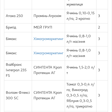
жужелиця
Ячмінь 0,10-0,15
Атака 250
Промінь-Агрохім
3
л/га, 2-кратно
Бригід
МЕЙ ГРУП
2
Ячмінь 0,8-1,0
Бімакс
Хімагромаркетинг
3
л/т насіння
Ячмінь 0,8-1,0
Бімакс
Хімагромаркетинг
3
л/т насіння
Вайбранс
СИНГЕНТА Кроп
Ячмінь 1,5-2,0 л/
Інтеграл 235
3
Протекшн АГ
т
FS
Томат 0,3-0,4 л/
га; Виноград
Воліам Флексі
СИНГЕНТА Кроп
0,3-0,5 л/га;
3
300 SC
Протекшн АГ
Яблуня 0,3-0,5
л/га, трикратно