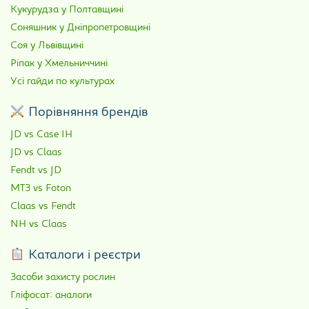
Кукурудза у Полтавщині
Соняшник у Дніпропетровщині
Соя у Львівщині
Ріпак у Хмельниччині
Усі гайди по культурах
Порівняння брендів
JD vs Case IH
JD vs Claas
Fendt vs JD
МТЗ vs Foton
Claas vs Fendt
NH vs Claas
Каталоги і реєстри
Засоби захисту рослин
Гліфосат: аналоги