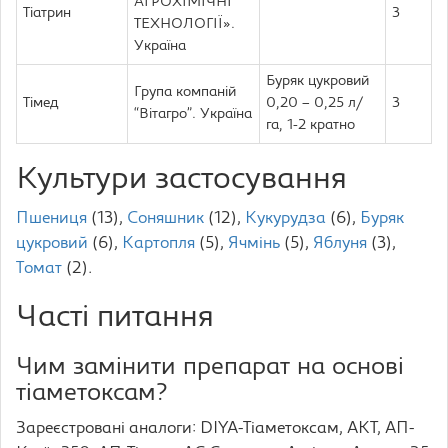
АГРОХІМІЧНІ
Тіатрин
3
ТЕХНОЛОГІЇ».
Україна
Буряк цукровий
Група компаній
Тімед
0,20 – 0,25 л/
3
“Вітагро”. Україна
га, 1-2 кратно
Культури застосування
Пшениця
(13),
Соняшник
(12),
Кукурудза
(6),
Буряк
цукровий
(6),
Картопля
(5),
Ячмінь
(5),
Яблуня
(3),
Томат
(2).
Часті питання
Чим замінити препарат на основі
тіаметоксам?
Зареєстровані аналоги: DIYA-Тіаметоксам, АКТ, АП-