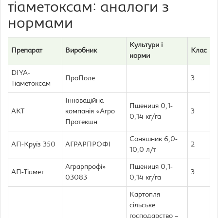
тіаметоксам: аналоги з
нормами
Культури і
Препарат
Виробник
Клас
норми
DIYA-
ПроПоле
3
Тіаметоксам
Інноваційна
Пшениця 0,1-
АКТ
компанія «Агро
3
0,14 кг/га
Протекшн
Соняшник 6,0-
АП-Круїз 350
АГРАРПРОФІ
2
10,0 л/т
Аграрпрофі»
Пшениця 0,1-
АП-Тіамет
3
03083
0,14 кг/га
Картопля
сільське
господарство –