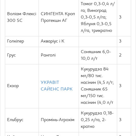
Томат 0,3-0,4 л/
га; Виноград
Воліам Флексі
СИНГЕНТА Кроп
0,3-0,5 л/га;
3
300 SC
Протекшн АГ
Яблуня 0,3-0,5
л/га, трикратно
Голкіпер
Акваріус і К
3
Соняшник 6,0-
Грус
Ранголі
2
10,0 л/т
Кукурудза 84
мл/80 тис.
УКРАВІТ
насінин (4,5 л/т;
Екзор
3
САЙЕНС ПАРК
Соняшник 65
мл/150 тис.
насінин (4,0 л/т
Кукурудза 0,18-
Ельбрус
Промінь-Агрохім
0,25 л/га, 2-
3
кратно