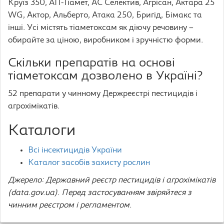
Круїз 350, АП-Тіамет, АС Селектив, Агрісан, Актара 25
WG, Актор, Альберто, Атака 250, Бригід, Бімакс та
інші. Усі містять тіаметоксам як діючу речовину –
обирайте за ціною, виробником і зручністю форми.
Скільки препаратів на основі
тіаметоксам дозволено в Україні?
52 препарати у чинному Держреєстрі пестицидів і
агрохімікатів.
Каталоги
Всі інсектицидів України
Каталог засобів захисту рослин
Джерело: Державний реєстр пестицидів і агрохімікатів
(data.gov.ua). Перед застосуванням звіряйтеся з
чинним реєстром і регламентом.