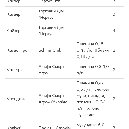
Кайзер
Нертус Лтд
3
Торговий Дім
Кайзер
3
“Нертус
Торговий Дім
Кайзер
3
“Нертус
Пшениця 0,18-
Кайзо Про
Schirm GmbH
0,4 л/га; Яблуня
2
0,18 л/га
Альфа Смарт
Пшениця 0,8-1,0
Кантаріс
2
Агро
л/т
Пшениця 0,4-
0,5 л/т – злакові
Альфа Смарт
мухи, цикадки,
Клондайк
2
Агро» (Україна
попелиці; 0,6-1
л/т – хлібна
жужелиця
Кукурудза 6,0-
Колізей
Промінь-Агрохім
3