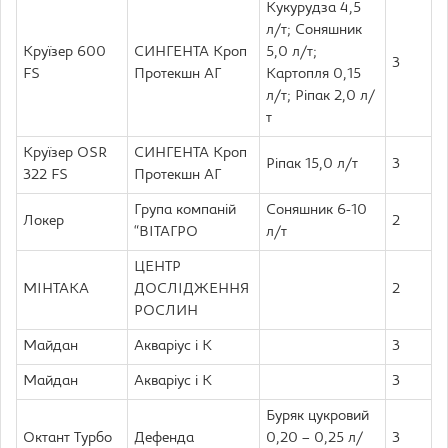
Кукурудза 4,5
л/т; Соняшник
Круїзер 600
СИНГЕНТА Кроп
5,0 л/т;
3
FS
Протекшн АГ
Картопля 0,15
л/т; Ріпак 2,0 л/
т
Круїзер OSR
СИНГЕНТА Кроп
Ріпак 15,0 л/т
3
322 FS
Протекшн АГ
Група компаній
Соняшник 6-10
Локер
2
“ВІТАГРО
л/т
ЦЕНТР
МІНТАКА
ДОСЛІДЖЕННЯ
2
РОСЛИН
Майдан
Акваріус і К
3
Майдан
Акваріус і К
3
Буряк цукровий
Октант Турбо
Дефенда
0,20 – 0,25 л/
3