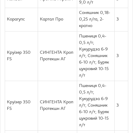
9,0 л/т
Соняшник 0,18-
Корагупс
Картал Про
0,25 л/га, 2-
3
кратно
Пшениця 0,4-
0,5 л/т;
Кукурудза 6-9
Круїзер 350
СИНГЕНТА Кроп
л/т; Соняшник
3
FS
Протекшн АГ
6-10 л/т; Буряк
цукровий 10-15
л/т
Пшениця 0,4-
0,5 л/т;
Кукурудза 6-9
Круїзер 350
СИНГЕНТА Кроп
л/т; Соняшник
3
FS
Протекшн АГ
6-10 л/т; Буряк
цукровий 10-15
л/т