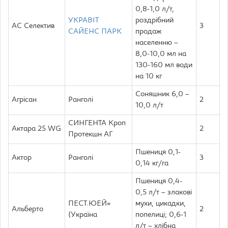
0,8-1,0 л/т,
УКРАВІТ
роздрібний
АС Селектив
3
САЙЕНС ПАРК
продаж
населенню –
8,0-10,0 мл на
130-160 мл води
на 10 кг
Соняшник 6,0 –
Агрісан
Ранголі
2
10,0 л/т
СИНГЕНТА Кроп
Актара 25 WG
2
Протекшн АГ
Пшениця 0,1-
Актор
Ранголі
3
0,14 кг/га
Пшениця 0,4-
0,5 л/т – злакові
ПЕСТ.ЮЕЙ»
мухи, цикадки,
Альберто
2
(Україна
попелиці; 0,6-1
л/т – хлібна