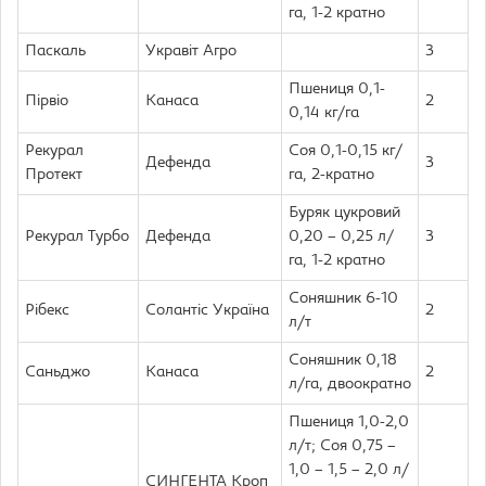
га, 1-2 кратно
Паскаль
Укравіт Агро
3
Пшениця 0,1-
Пірвіо
Канаса
2
0,14 кг/га
Рекурал
Соя 0,1-0,15 кг/
Дефенда
3
Протект
га, 2-кратно
Буряк цукровий
Рекурал Турбо
Дефенда
0,20 – 0,25 л/
3
га, 1-2 кратно
Соняшник 6-10
Рібекс
Солантіс Україна
2
л/т
Соняшник 0,18
Саньджо
Канаса
2
л/га, двоократно
Пшениця 1,0-2,0
л/т; Соя 0,75 –
1,0 – 1,5 – 2,0 л/
СИНГЕНТА Кроп