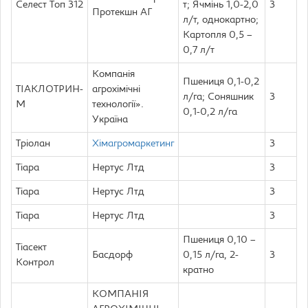
Селест Топ 312
т; Ячмінь 1,0-2,0
3
Протекшн АГ
л/т, однокартно;
Картопля 0,5 –
0,7 л/т
Компанія
Пшениця 0,1-0,2
ТІАКЛОТРИН-
агрохімічні
л/га; Соняшник
3
М
технології».
0,1-0,2 л/га
Україна
Тріолан
Хімагромаркетинг
3
Тіара
Нертус Лтд
3
Тіара
Нертус Лтд
3
Тіара
Нертус Лтд
3
Пшениця 0,10 –
Тіасект
Басдорф
0,15 л/га, 2-
3
Контрол
кратно
КОМПАНІЯ