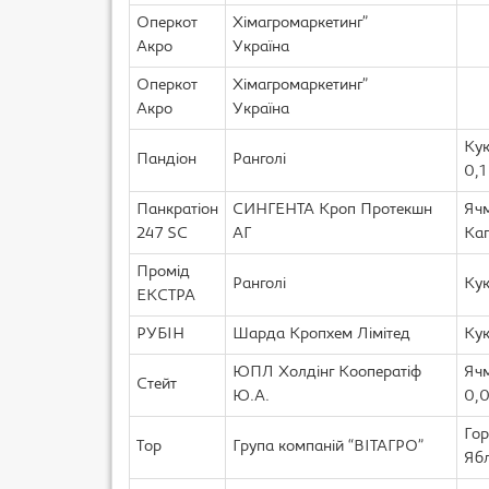
Оперкот
Хімагромаркетинг”
Акро
Україна
Оперкот
Хімагромаркетинг”
Акро
Україна
Кук
Пандіон
Ранголі
0,1
Панкратіон
СИНГЕНТА Кроп Протекшн
Ячм
247 SC
АГ
Кап
Промід
Ранголі
Кук
ЕКСТРА
РУБІН
Шарда Кропхем Лімітед
Кук
ЮПЛ Холдінг Кооператіф
Ячм
Стейт
Ю.А.
0,0
Гор
Тор
Група компаній “ВІТАГРО”
Ябл