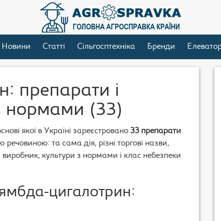
Новини
Статті
Сільгосптехніка
Бренди
Елевато
: препарати і
з нормами (33)
снові якої в Україні зареєстровано
33 препарати
 речовиною: та сама дія, різні торгові назви,
– виробник, культури з нормами і клас небезпеки
лямбда-цигалотрин: