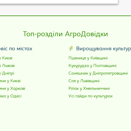
Топ-розділи АгроДовідки
віс по містах
Вирощування культу
 Києві
Пшениця у Київщині
у Львові
Кукурудза у Полтавщині
 Дніпрі
Соняшник у Дніпропетровщині
ни у Києві
Соя у Львівщині
ини у Харкові
Ріпак у Хмельниччині
іка у Одесі
Усі гайди по культурах