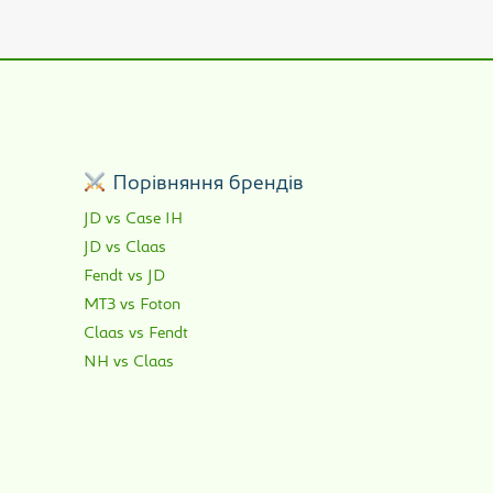
р
Порівняння брендів
JD vs Case IH
JD vs Claas
Fendt vs JD
МТЗ vs Foton
Claas vs Fendt
NH vs Claas