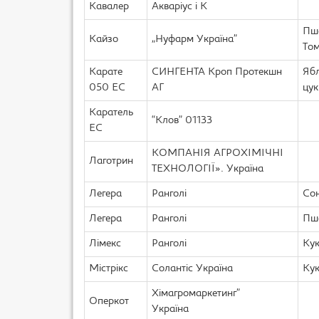
Кавалер
Акваріус і К
Пше
Кайзо
„Нуфарм Україна”
Том
Карате
СИНГЕНТА Кроп Протекшн
Ябл
050 ЕС
АГ
цук
Каратель
“Клов” 01133
ЕС
КОМПАНІЯ АГРОХІМІЧНІ
Лаготрин
ТЕХНОЛОГІЇ». Україна
Легера
Ранголі
Сон
Легера
Ранголі
Пше
Лімекс
Ранголі
Кук
Містрікс
Солантіс Україна
Кук
Хімагромаркетинг”
Оперкот
Україна