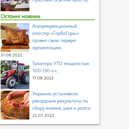
сучасний освітній простір
Останні новини
Агрорекреационный
кластер «ГорбоГоры»
провел свою первую
презентацию
31.08.2022
Трактора YTO мощностью
100-130 л.с.
17.08.2022
Украина установила
рекордные результаты по
сбору ячменя, ржи и рапса
22.07.2022