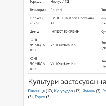
Торсіда
Нертус ЛТД
Тімалорин
Ранголі
Пше
Флоксен
СИНГЕНТА Кроп Протекшн
Ячм
247 SC
АГ
Кап
Цимід
ІНПЕСТ ЮКРЕЙН
Кук
ЮНІ-
Пше
ЛЯМБДА
Усі ЮнітКем Ко.
л/г
100
ЮНІ-
Пше
ЛЯМБДА
Усі ЮнітКем Ко.
л/г
100
Культури застосуванн
Пшениця
(17),
Кукурудза
(13),
Ячмінь
(7),
Р
(3),
Горох
(3).