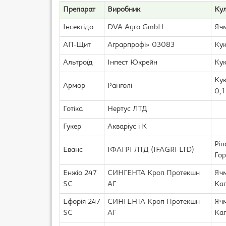
Препарат
Виробник
Кул
Інсектідо
DVA Agro GmbH
Ячм
АП-Щит
Аграрпрофі» 03083
Кук
Альтроїд
Інпест Юкрейн
Кук
Кук
Армор
Ранголі
0,1
Готіка
Нертус ЛТД
Гукер
Акваріус і К
Ріп
Еванс
ІФАГРІ ЛТД (IFAGRI LTD)
Гор
Енжіо 247
СИНГЕНТА Кроп Протекшн
Ячм
SC
АГ
Кап
Ефорія 247
СИНГЕНТА Кроп Протекшн
Ячм
SC
АГ
Кап