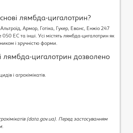
основі лямбда-цигалотрин?
Альтроїд, Армор, Готіка, Гукер, Еванс, Енжіо 247
 050 ЕС та інші. Усі містять лямбда-цигалотрин як
ником і зручністю форми.
ві лямбда-цигалотрин дозволено
дів і агрохімікатів.
рохімікатів (data.gov.ua). Перед застосуванням
м.