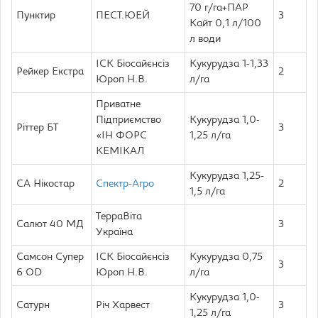
70 г/га+ПАР
Пунктир
ПЕСТ.ЮЕЙ
3
Кайт 0,1 л/100
л води
ІСК Біосайєнсіз
Кукурудза 1-1,33
Рейкер Екстра
2
Юроп Н.В.
л/га
Приватне
Підприємство
Кукурудза 1,0-
Ріттер БТ
3
«ІН ФОРС
1,25 л/га
КЕМІКАЛ
Кукурудза 1,25-
СА Нікостар
Спектр-Агро
2
1,5 л/га
ТерраВіта
Салют 40 МД
3
Україна
Самсон Супер
ІСК Біосайєнсіз
Кукурудза 0,75
3
6 OD
Юроп Н.В.
л/га
Кукурудза 1,0-
Сатурн
Річ Харвест
3
1,25 л/га