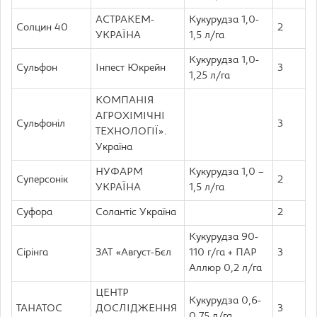
АСТРАКЕМ-
Кукурудза 1,0-
Солцин 40
2
УКРАЇНА
1,5 л/га
Кукурудза 1,0-
Сульфон
Інпест Юкрейн
3
1,25 л/га
КОМПАНІЯ
АГРОХІМІЧНІ
Сульфоніл
3
ТЕХНОЛОГІЇ».
Україна
НУФАРМ
Кукурудза 1,0 –
Суперсонік
2
УКРАЇНА
1,5 л/га
Суфора
Солантіс Україна
2
Кукурудза 90-
Сірінга
ЗАТ «Август-Бєл
110 г/га + ПАР
3
Аллюр 0,2 л/га
ЦЕНТР
Кукурудза 0,6-
ТАНАТОС
ДОСЛІДЖЕННЯ
3
0,75 л/га