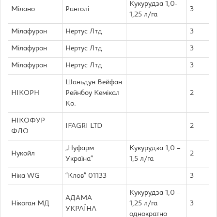
Кукурудза 1,0-
Мілано
Ранголі
3
1,25 л/га
Мілафурон
Нертус Лтд
3
Мілафурон
Нертус Лтд
3
Мілафурон
Нертус Лтд
3
Шаньдун Вейфан
НІКОРН
Рейнбоу Кемікал
2
Ко.
НІКОФУР
IFAGRI LTD
2
ФЛО
„Нуфарм
Кукурудза 1,0 –
Нукойл
2
Україна”
1,5 л/га
Ніка WG
“Клов” 01133
3
Кукурудза 1,0 –
АДАМА
Нікоган МД
1,25 л/га
3
УКРАЇНА
однократно