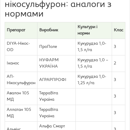
нікосульфурон: аналоги з
нормами
Культури і
Препарат
Виробник
Клас
норми
DIYA-Нікос-
Кукурудза 1,0-
ПроПоле
3
OD
1,5 л/га
НУФАРМ
Кукурудза 1,0 –
Іканос
2
УКРАЇНА
1,5 л/га
АП-
Кукурудза 1,0-
АГРАРПРОФІ
3
Нікосульфурон
1,25 л/га
Авалон 105
ТерраВіта
3
МД
Україна
Аллатан 105
ТерраВіта
3
МД
Україна
Альфа Смарт
Альвіус
3