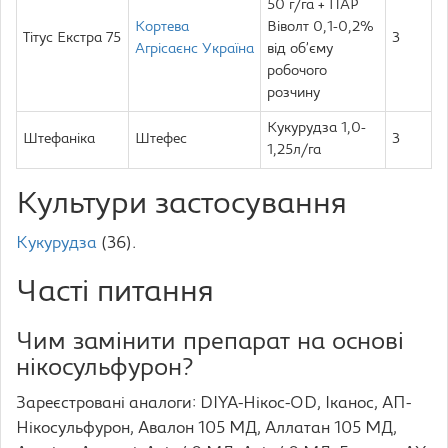
50 г/га + ПАР
Кортева
Віволт 0,1-0,2%
Тітус Екстра 75
3
Агрісаєнс Україна
від об’єму
робочого
розчину
Кукурудза 1,0-
Штефаніка
Штефес
3
1,25л/га
Культури застосування
Кукурудза
(36).
Часті питання
Чим замінити препарат на основі
нікосульфурон?
Зареєстровані аналоги: DIYA-Нікос-OD, Іканос, АП-
Нікосульфурон, Авалон 105 МД, Аллатан 105 МД,