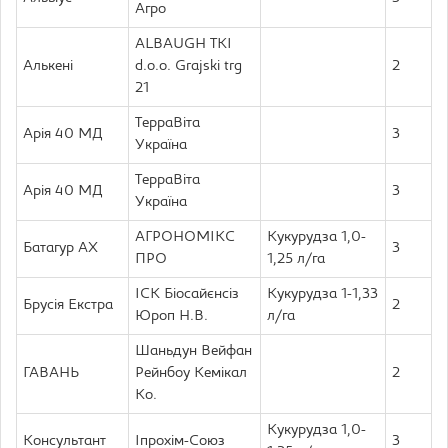
Агро
ALBAUGH TKI
Алькені
d.o.o. Grajski trg
2
21
ТерраВіта
Арія 40 МД
3
Україна
ТерраВіта
Арія 40 МД
3
Україна
АГРОНОМІКС
Кукурудза 1,0-
Батагур АХ
3
ПРО
1,25 л/га
ІСК Біосайєнсіз
Кукурудза 1-1,33
Брусія Екстра
2
Юроп Н.В.
л/га
Шаньдун Вейфан
ГАВАНЬ
Рейнбоу Кемікал
2
Ко.
Кукурудза 1,0-
Консультант
Іпрохім-Союз
3