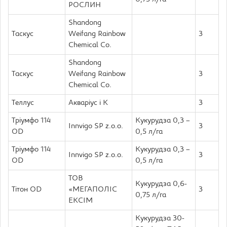
РОСЛИН
Shandong
Таскус
Weifang Rainbow
3
Chemical Co.
Shandong
Таскус
Weifang Rainbow
3
Chemical Co.
Теллус
Акваріус і К
3
Тріумфо 114
Кукурудза 0,3 –
Innvigo SP z.o.o.
3
OD
0,5 л/га
Тріумфо 114
Кукурудза 0,3 –
Innvigo SP z.o.o.
3
OD
0,5 л/га
TOB
Кукурудза 0,6-
Тітон OD
«МЕГАПОЛІС
3
0,75 л/га
EKCІM
Кукурудза 30-