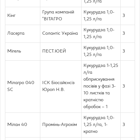
1,25 л/га
Група компаній
Кукурудза 1,0-
Кінг
3
“ВІТАГРО
1,25 л/га
Кукурудза 1,0-
Ласерта
Солантіс Україна
3
1,25 л/га
Кукурудза 1,0-
Мігель
ПЕСТ.ЮЕЙ
3
1,25 л/га
Кукурудза 1-1,25
л/га
обприскування
Мілагро 040
ІСК Біосайєнсіз
посівів у фазі 3-
3
SC
Юроп Н.В.
10 листків та
кратністю
обробок – 1
Кукурудза 1,0-
Мілан 40
Промінь-Агрохім
1,25 л/га, 1-
3
кратно