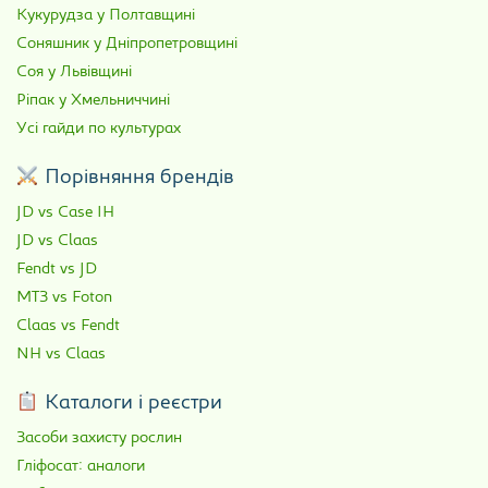
Кукурудза у Полтавщині
Соняшник у Дніпропетровщині
Соя у Львівщині
Ріпак у Хмельниччині
Усі гайди по культурах
Порівняння брендів
JD vs Case IH
JD vs Claas
Fendt vs JD
МТЗ vs Foton
Claas vs Fendt
NH vs Claas
Каталоги і реєстри
Засоби захисту рослин
Гліфосат: аналоги