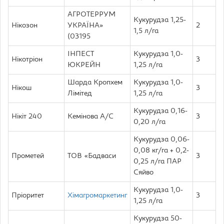
АГРОТЕРРУМ
Кукурудза 1,25-
Нікозон
УКРАЇНА»
2
1,5 л/га
(03195
ІНПЕСТ
Кукурудза 1,0-
Нікотріон
3
ЮКРЕЙН
1,25 л/га
Шарда Кропхем
Кукурудза 1,0-
Нікош
3
Лімітед
1,25 л/га
Кукурудза 0,16-
Нікіт 240
Кемінова А/С
3
0,20 л/га
Кукурудза 0,06-
0,08 кг/га + 0,2-
Прометей
TOB «Бадваси
3
0,25 л/га ПАР
Сяйво
Кукурудза 1,0-
Пріоритет
Хімагромаркетинг
3
1,25 л/га
Кукурудза 50-