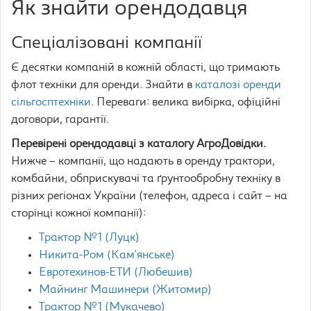
Як знайти орендодавця
Спеціалізовані компанії
Є десятки компаній в кожній області, що тримають
флот техніки для оренди. Знайти в
каталозі оренди
сільгосптехніки
. Переваги: велика вибірка, офіційні
договори, гарантії.
Перевірені орендодавці з каталогу АгроДовідки.
Нижче – компанії, що надають в оренду трактори,
комбайни, обприскувачі та ґрунтообробну техніку в
різних регіонах України (телефон, адреса і сайт – на
сторінці кожної компанії):
Трактор №1 (Луцк)
Никита-Ром (Кам'янське)
Евротехинов-ЕТИ (Любешив)
Майнинг Машинери (Житомир)
Трактор №1 (Мукачево)