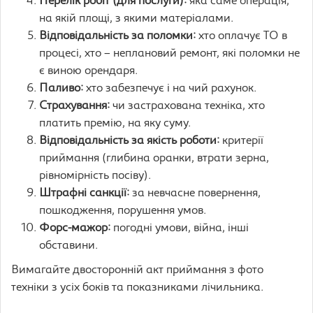
Перелік робіт (для послуги):
яка саме операція,
на якій площі, з якими матеріалами.
Відповідальність за поломки:
хто оплачує ТО в
процесі, хто – неплановий ремонт, які поломки не
є виною орендаря.
Паливо:
хто забезпечує і на чий рахунок.
Страхування:
чи застрахована техніка, хто
платить премію, на яку суму.
Відповідальність за якість роботи:
критерії
приймання (глибина оранки, втрати зерна,
рівномірність посіву).
Штрафні санкції:
за невчасне повернення,
пошкодження, порушення умов.
Форс-мажор:
погодні умови, війна, інші
обставини.
Вимагайте двосторонній акт приймання з фото
техніки з усіх боків та показниками лічильника.