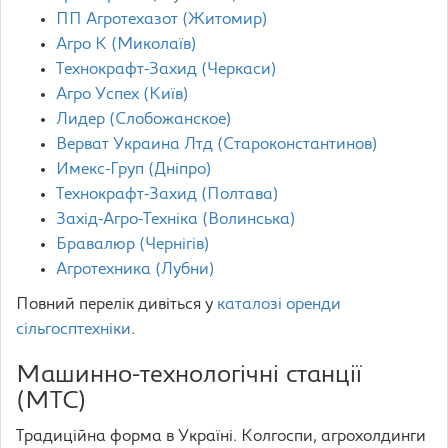
ПП Агротехазот (Житомир)
Агро К (Миколаїв)
Технокрафт-Захид (Черкаси)
Агро Успех (Київ)
Лидер (Слобожанское)
Верват Украина Лтд (Староконстантинов)
Имекс-Груп (Дніпро)
Технокрафт-Захид (Полтава)
Захід-Агро-Техніка (Волинська)
Бравалюр (Чернігів)
Агротехника (Лубни)
Повний перелік дивіться у
каталозі оренди
сільгосптехніки
.
Машинно-технологічні станції
(МТС)
Традиційна форма в Україні. Колгоспи, агрохолдинги