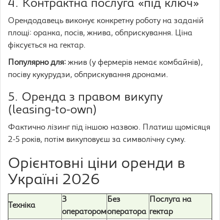
4. Контрактна послуга «під ключ»
Орендодавець виконує конкретну роботу на заданій
площі: оранка, посів, жнива, обприскування. Ціна
фіксується на гектар.
Популярно для:
жнив (у фермерів немає комбайнів),
посіву кукурудзи, обприскування дронами.
5. Оренда з правом викупу
(leasing-to-own)
Фактично лізинг під іншою назвою. Платиш щомісяця
2-5 років, потім викуповуєш за символічну суму.
Орієнтовні ціни оренди в
Україні 2026
З
Без
Послуга на
Техніка
оператором
оператора
гектар