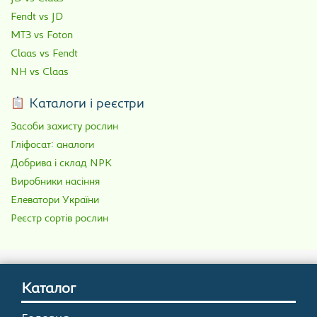
Fendt vs JD
МТЗ vs Foton
Claas vs Fendt
NH vs Claas
Каталоги і реєстри
Засоби захисту рослин
Гліфосат: аналоги
Добрива і склад NPK
Виробники насіння
Елеватори України
Реєстр сортів рослин
Каталог