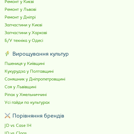
Ремонт у Києві
Ремонт у Львові
Ремонт у Дніпрі
Запчастини у Києві
Запчастини у Харкові
Б/У техніка у Одесі
Вирощування культур
Пшениця у Київщині
Кукурудза у Полтавщині
Соняшник у Дніпропетровщині
Соя у Львівщині
Ріпак у Хмельниччині
Усі гайди по культурах
Порівняння брендів
JD vs Case IH
JD vs Claas