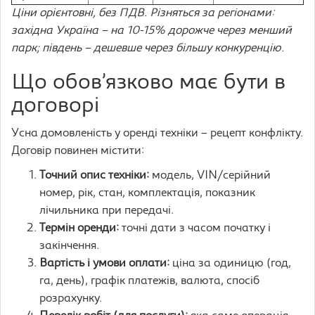
Ціни орієнтовні, без ПДВ. Різняться за регіонами:
західна Україна – на 10-15% дорожче через менший
парк; південь – дешевше через більшу конкуренцію.
Що обов’язково має бути в
договорі
Усна домовленість у оренді техніки – рецепт конфлікту.
Договір повинен містити:
Точний опис техніки:
модель, VIN/серійний
номер, рік, стан, комплектація, показник
лічильника при передачі.
Термін оренди:
точні дати з часом початку і
закінчення.
Вартість і умови оплати:
ціна за одиницю (год,
га, день), графік платежів, валюта, спосіб
розрахунку.