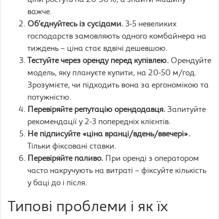
ціни ростуть на 20-30%, а знайти машину
важче.
Об’єднуйтесь із сусідами.
3-5 невеликих
господарств замовляють одного комбайнера на
тиждень – ціна стає вдвічі дешевшою.
Тестуйте через оренду перед купівлею.
Орендуйте
модель, яку плануєте купити, на 20-50 м/год.
Зрозумієте, чи підходить вона за ергономікою та
потужністю.
Перевіряйте репутацію орендодавця.
Запитуйте
рекомендації у 2-3 попередніх клієнтів.
Не підписуйте «ціна вранці/вдень/ввечері».
Тільки фіксовані ставки.
Перевіряйте паливо.
При оренді з оператором
часто накручують на витраті – фіксуйте кількість
у баці до і після.
Типові проблеми і як їх