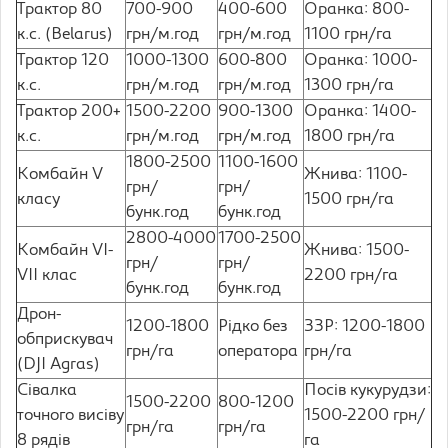
Трактор 80
700-900
400-600
Оранка: 800-
к.с. (Belarus)
грн/м.год
грн/м.год
1100 грн/га
Трактор 120
1000-1300
600-800
Оранка: 1000-
к.с.
грн/м.год
грн/м.год
1300 грн/га
Трактор 200+
1500-2200
900-1300
Оранка: 1400-
к.с.
грн/м.год
грн/м.год
1800 грн/га
1800-2500
1100-1600
Комбайн V
Жнива: 1100-
грн/
грн/
класу
1500 грн/га
бунк.год
бунк.год
2800-4000
1700-2500
Комбайн VI-
Жнива: 1500-
грн/
грн/
VII клас
2200 грн/га
бунк.год
бунк.год
Дрон-
1200-1800
Рідко без
ЗЗР: 1200-1800
обприскувач
грн/га
оператора
грн/га
(DJI Agras)
Сівалка
Посів кукурудзи:
1500-2200
800-1200
точного висіву
1500-2200 грн/
грн/га
грн/га
8 рядів
га