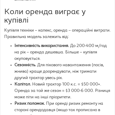
Коли оренда виграє у
купівлі
Купівля техніки – капекс, оренда – операційні витрати.
Правильна модель залежить від:
Інтенсивність використання.
До 200-400 м/год
на рік – оренда дешевша. Більше – купівля
окуповується.
Сезонність.
Для пікового навантаження (посів,
жнива) краще доорендувати, ніж тримати
другий трактор увесь рік.
Капітал.
Новий трактор 100 к.с. = $50 000+.
Оренда за той же сезон = $3 000-6 000. Різниця
може піти на інші пріоритети.
Ризик поломок.
При оренді ризик ремонту на
стороні орендодавця (якщо так прописано в