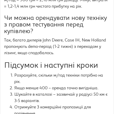
м/год × 900 грн = 2,16 млн грн доходу. Мінус витрати
= 1,2-1,4 млн грн чистого прибутку на рік.
Чи можна орендувати нову техніку
з правом тестування перед
купівлею?
Так, багато дилерів John Deere, Case IH, New Holland
пропонують demo-період (1-2 тижні) з переходом у
лізинг, якщо сподобалось.
Підсумок і наступні кроки
Розрахуйте, скільки м/год техніки потрібно на
рік.
Якщо менше 400 – оренда точно вигідніша.
Шукайте в каталозі – зазвичай у радіусі 50 км є
3-5 варіантів.
Отримуйте 3 комерційні пропозиції для
порівняння.