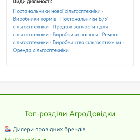
Види діяльності:
Постачальники нової сільгосптехніки
·
Виробники кормів
·
Постачальники Б/У
сільгосптехніки
·
Продаж запчастин для
сільгосптехніки
·
Виробники насіння
·
Ремонт
сільгосптехніки
·
Виробництво сільгосптехніки
·
Оренда сільгосптехніки
Топ-розділи АгроДовідки
Дилери провідних брендів
John Deere в Україні