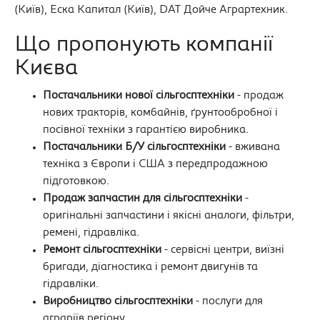
(Київ), Еска Капитал (Київ), DAT Дойче Аграртехник.
Що пропонують компанії
Києва
Постачальники нової сільгосптехніки
- продаж
нових тракторів, комбайнів, ґрунтообробної і
посівної техніки з гарантією виробника.
Постачальники Б/У сільгосптехніки
- вживана
техніка з Європи і США з передпродажною
підготовкою.
Продаж запчастин для сільгосптехніки
-
оригінальні запчастини і якісні аналоги, фільтри,
ремені, гідравліка.
Ремонт сільгосптехніки
- сервісні центри, виїзні
бригади, діагностика і ремонт двигунів та
гідравліки.
Виробництво сільгосптехніки
- послуги для
аграріїв регіону.