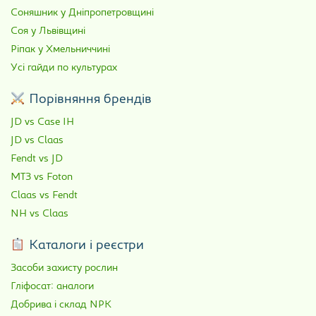
Соняшник у Дніпропетровщині
Соя у Львівщині
Ріпак у Хмельниччині
Усі гайди по культурах
Порівняння брендів
JD vs Case IH
JD vs Claas
Fendt vs JD
МТЗ vs Foton
Claas vs Fendt
NH vs Claas
Каталоги і реєстри
Засоби захисту рослин
Гліфосат: аналоги
Добрива і склад NPK