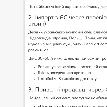
Це найбезпечніший варіант, особливо для 
2. Імпорт з ЄС через переві
ризик)
Десятки українських компаній спеціалізую
Нідерландів, Франції, Польщі. Принцип: к
шукає на місцевих аукціонах (Landwirt.com, 
розмитнює.
Ціна 30–50% нижча, ніж на той самий тракт
Ризик купівлі «сліпо» — зазвичай огл
Якість посередника критична.
Потрібні 4–8 тижнів на доставку.
3. Приватні продавці через
Найдешевший сегмент, але тут же найбіль
«Пригнали з Європи» — без документі