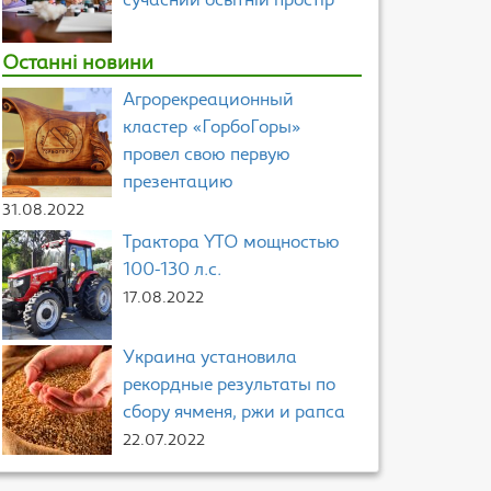
сучасний освітній простір
Останні новини
Агрорекреационный
кластер «ГорбоГоры»
провел свою первую
презентацию
31.08.2022
Трактора YTO мощностью
100-130 л.с.
17.08.2022
Украина установила
рекордные результаты по
сбору ячменя, ржи и рапса
22.07.2022