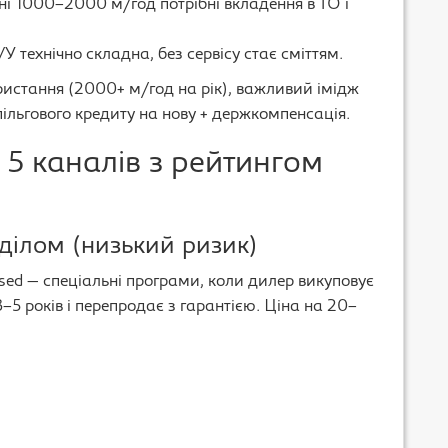
і 1000–2000 м/год потрібні вкладення в ТО і
У технічно складна, без сервісу стає сміттям.
ористання (2000+ м/год на рік), важливий імідж
пільгового кредиту на нову + держкомпенсація.
 5 каналів з рейтингом
дділом (низький ризик)
Used — спеціальні програми, коли дилер викуповує
 3–5 років і перепродає з гарантією. Ціна на 20–