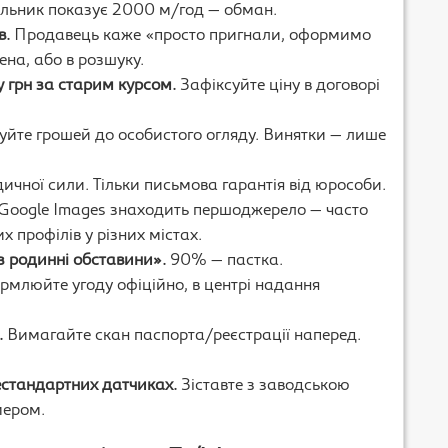
чильник показує 2000 м/год — обман.
в.
Продавець каже «просто пригнали, оформимо
ена, або в розшуку.
 грн за старим курсом.
Зафіксуйте ціну в договорі
уйте грошей до особистого огляду. Винятки — лише
чної сили. Тільки письмова гарантія від юрособи.
Google Images знаходить першоджерело — часто
 профілів у різних містах.
 родинні обставини».
90% — пастка.
млюйте угоду офіційно, в центрі надання
.
Вимагайте скан паспорта/реєстрації наперед.
естандартних датчиках.
Зіставте з заводською
мером.