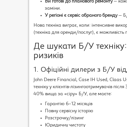
Ви готові до планового ремонту
— кожн
заміни.
У регіоні є сервіс обраного бренду
— Б/
Нова техніка виграє, коли: інтенсивне вик
(техніка для оренди/послуг), є можливість 
Де шукати Б/У техніку:
ризиків
1. Офіційні дилери з Б/У ві
John Deere Financial, Case IH Used, Claas 
техніку у клієнтів-лізингоотримувачів після
40% вища за «сіру» Б/У, але маєте:
Гарантію 6–12 місяців
Повну сервісну історію
Розстрочку/лізинг
Юридичну чистоту