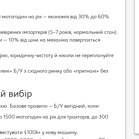
0 мотогодин на рік — економія від 30% до 60%
вірених імпортерів (5–7 років, нормальний стан).
и — 10% від ціни на механіка повертається
орію, юридичну чистоту й ніколи не переплачуйте
ені» Б/У з східного ринку або «пригнані» без
й вибір
єю. Базове правило — Б/У вигідний, коли:
 1500 мотогодин на рік для тракторів, до 300
нвестувати $100k+ у нову машину.