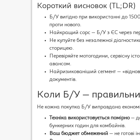
Короткий висновок (TL;DR)
Б/У вигідно при використанні до 150
проти нового.
Найкращий сорс — Б/У з ЄС через пере
Не купуйте без незалежної діагностик
сторицею.
Перевіряйте мотогодини, сервісну іст
авансом.
Найризикованіший сегмент — «відновл
документів.
Коли Б/У — правильни
Не кожна покупка Б/У виправдана економі
Техніка використовується помірно
— до
бункерних годин для комбайнів.
Ваш бюджет обмежений
— не готові і