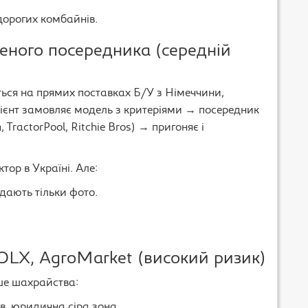
дорогих комбайнів.
реного посередника (середній
ться на прямих поставках Б/У з Німеччини,
лієнт замовляє модель з критеріями → посередник
TractorPool, Ritchie Bros) → пригоняє і
ор в Україні. Але:
ядають тільки фото.
 OLX, AgroMarket (високий ризик)
ше шахрайства:
в, юридична сіра зона.