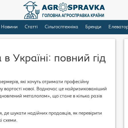
Новини
Статті
Сільгосптехніка
Бренди
Елевато
 в Україні: повний гід
фермерів, які хочуть отримати професійну
у вартості нової. Водночас це найризикованіший
ідновлений металолом», що стане в кілька разів
, де шукати надійних продавців, як перевірити
і схеми.