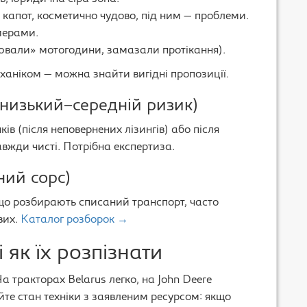
й капот, косметично чудово, під ним — проблеми.
мерами.
вали» мотогодини, замазали протікання).
еханіком — можна знайти вигідні пропозиції.
 (низький–середній ризик)
ів (після неповернених лізингів) або після
авжди чисті. Потрібна експертиза.
ний сорс)
, що розбирають списаний транспорт, часто
вих.
Каталог розборок →
 як їх розпізнати
а тракторах Belarus легко, на John Deere
йте стан техніки з заявленим ресурсом: якщо