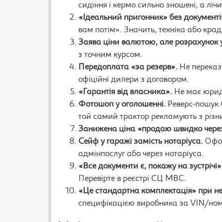
сидіння і кермо сильно зношені, а лі
«Ідеальний пригонник» без документі
вам потім». Значить, техніка або крад
Заява ціни валютою, але розрахунок у
з точним курсом.
Передоплата «за резерв».
Не переказ
офіційні дилери з договором.
«Гарантія від власника».
Не має юриди
Фотошоп у оголошенні.
Реверс-пошук 
той самий трактор рекламують з різних
Занижена ціна «продаю швидко через
Сейф у гаражі замість нотаріуса.
Офор
адмінпослуг або через нотаріуса.
«Все документи є, покажу на зустрічі»
Перевірте в реєстрі СЦ МВС.
«Це стандартна комплектація» при н
специфікацією виробника за VIN/но