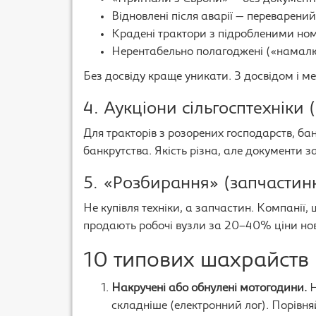
Відновлені після аварії — переварени
Крадені трактори з підробленими но
Нерентабельно полагоджені («намалю
Без досвіду краще уникати. З досвідом і м
4. Аукціони сільгосптехніки
Для тракторів з розорених господарств, банк
банкрутства. Якість різна, але документи з
5. «Розбирання» (запчастин
Не купівля техніки, а запчастин. Компанії
продають робочі вузли за 20–40% ціни но
10 типових шахрайств і
Накручені або обнулені мотогодини.
Н
складніше (електронний лог). Порівня