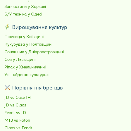
Запчастини у Харкові
Б/У техніка у Одесі
Вирощування культур
Пшениця у Київщині
Кукурудза у Полтавщині
Соняшник у Дніпропетровщині
Соя у Львівщині
Ріпак у Хмельниччині
Усі гайди по культурах
Порівняння брендів
JD vs Case IH
JD vs Claas
Fendt vs JD
МТЗ vs Foton
Claas vs Fendt