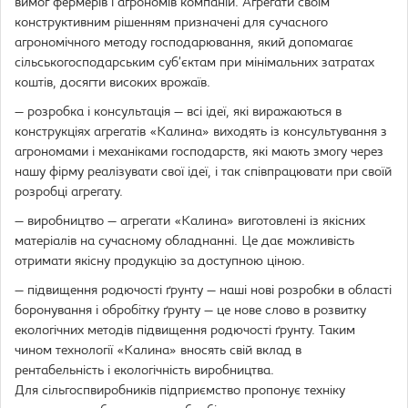
вимог фермерів і агрономів компаній. Агрегати своїм
конструктивним рішенням призначені для сучасного
агрономічного методу господарювання, який допомагає
сільськогосподарським суб’єктам при мінімальних затратах
коштів, досягти високих врожаїв.
— розробка і консультація — всі ідеї, які виражаються в
конструкціях агрегатів «Калина» виходять із консультування з
агрономами і механіками господарств, які мають змогу через
нашу фірму реалізувати свої ідеї, і так співпрацювати при своїй
розробці агрегату.
— виробництво — агрегати «Калина» виготовлені із якісних
матеріалів на сучасному обладнанні. Це дає можливість
отримати якісну продукцію за доступною ціною.
— підвищення родючості ґрунту — наші нові розробки в області
боронування і обробітку ґрунту — це нове слово в розвитку
екологічних методів підвищення родючості ґрунту. Таким
чином технології «Калина» вносять свій вклад в
рентабельність і екологічність виробництва.
Для сільгоспвиробників підприємство пропонує техніку