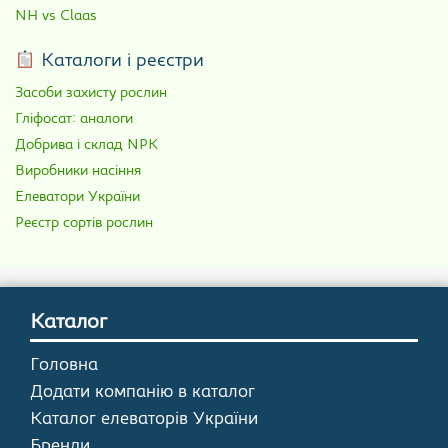
NH vs Claas
Каталоги і реєстри
Засоби захисту рослин
Гліфосат: аналоги
Добрива і склад NPK
Виробники насіння
Елеватори України
Реєстр сортів рослин
Каталог
Головна
Додати компанію в каталог
Каталог елеваторів України
Бренди