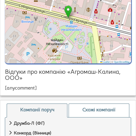
Leaflet
|
©
OpenStreetMap
Відгуки про компанію «Агромаш-Калина,
ООО»
[anycomment]
Компанії поруч
Схожі компанії
Дружба-Л (ФГ)
Конкорд (Вінниця)