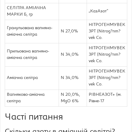
СЕЛІТРА АМІАЧНА
„КазАзот”
МАРКИ Б, гр
НІТРОГЕНМУВЕК
Гранульована вапняно-
N 27,0%
ЗРТ (Nitrog?nm?
аміачна селітра
vek Co.
НІТРОГЕНМУВЕК
Прильована вапняно-
N 34,0%
ЗРТ (Nitrog?nm?
аміачна селітра
vek Co.
НІТРОГЕНМУВЕК
Аміачна селітра
N 34,0%
ЗРТ (Nitrog?nm?
vek Co.
Вапняково-аміачна
N 20,0%,
РІВНЕАЗОТ» (м.
селітра
MgO 6%
Рівне-17
Часті питання