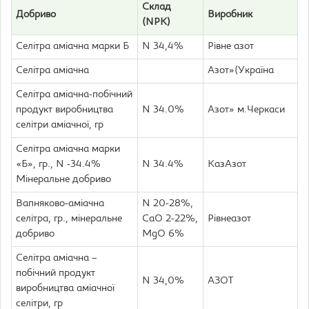
Склад
Добриво
Виробник
(NPK)
Селітра аміачна марки Б
N 34,4%
Рівне азот
Селітра аміачна
Азот»(Україна
Селітра аміачна-побічний
продукт виробництва
N 34.0%
Азот» м.Черкаси
селітри аміачної, гр
Селітра аміачна марки
«Б», гр., N -34.4%
N 34.4%
КазАзот
Мінеральне добриво
Вапняково-аміачна
N 20-28%,
селітра, гр., мінеральне
CaO 2-22%,
Рівнеазот
добриво
MgO 6%
Селітра аміачна –
побічний продукт
N 34,0%
АЗОТ
виробництва аміачної
селітри, гр