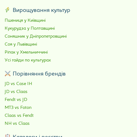
Вирощування культур
Пшениця у Київщині
Кукурудза у Полтавщині
Соняшник у Дніпропетровщині
Соя у Львівщині
Ріпак у Хмельниччині
Усі гайди по культурах
Порівняння брендів
JD vs Case IH
JD vs Claas
Fendt vs JD
МТЗ vs Foton
Claas vs Fendt
NH vs Claas