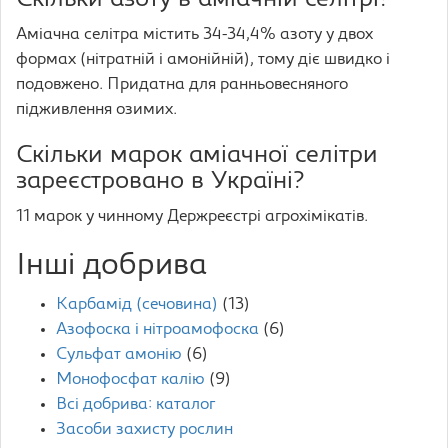
Скільки азоту в аміачній селітрі?
Аміачна селітра містить 34-34,4% азоту у двох
формах (нітратній і амонійній), тому діє швидко і
подовжено. Придатна для ранньовесняного
підживлення озимих.
Скільки марок аміачної селітри
зареєстровано в Україні?
11 марок у чинному Держреєстрі агрохімікатів.
Інші добрива
Карбамід (сечовина)
(13)
Азофоска і нітроамофоска
(6)
Сульфат амонію
(6)
Монофосфат калію
(9)
Всі добрива: каталог
Засоби захисту рослин