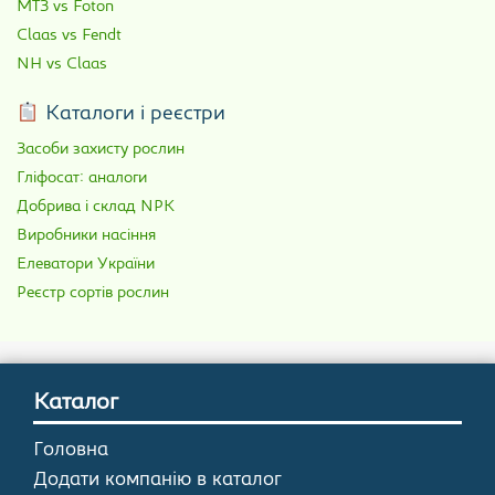
МТЗ vs Foton
Claas vs Fendt
NH vs Claas
Каталоги і реєстри
Засоби захисту рослин
Гліфосат: аналоги
Добрива і склад NPK
Виробники насіння
Елеватори України
Реєстр сортів рослин
Каталог
Головна
Додати компанію в каталог