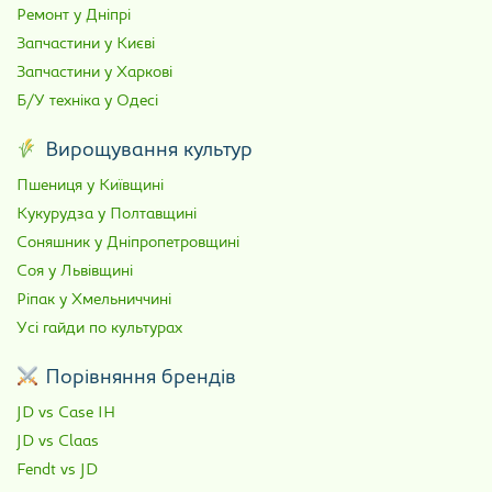
Ремонт у Дніпрі
Запчастини у Києві
Запчастини у Харкові
Б/У техніка у Одесі
Вирощування культур
Пшениця у Київщині
Кукурудза у Полтавщині
Соняшник у Дніпропетровщині
Соя у Львівщині
Ріпак у Хмельниччині
Усі гайди по культурах
Порівняння брендів
JD vs Case IH
JD vs Claas
Fendt vs JD