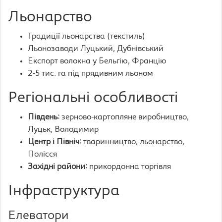
Льонарство
Традиції льонарства (текстиль)
Льонозаводи Луцький, Дубнівський
Експорт волокна у Бельгію, Францію
2-5 тис. га під прядивним льоном
Регіональні особливості
Південь:
зерново-картопляне виробництво,
Луцьк, Володимир
Центр і Північ:
тваринництво, льонарство,
Полісся
Західні райони:
прикордонна торгівля
Інфраструктура
Елеватори