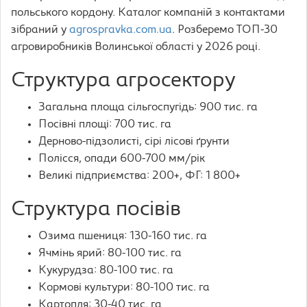
польського кордону. Каталог компаній з контактами
зібраний у
agrospravka.com.ua
. Розберемо ТОП-30
агровиробників Волинської області у 2026 році.
Структура агросектору
Загальна площа сільгоспугідь: 900 тис. га
Посівні площі: 700 тис. га
Дерново-підзолисті, сірі лісові ґрунти
Полісся, опади 600-700 мм/рік
Великі підприємства: 200+, ФГ: 1 800+
Структура посівів
Озима пшениця: 130-160 тис. га
Ячмінь ярий: 80-100 тис. га
Кукурудза: 80-100 тис. га
Кормові культури: 80-100 тис. га
Картопля: 30-40 тис. га