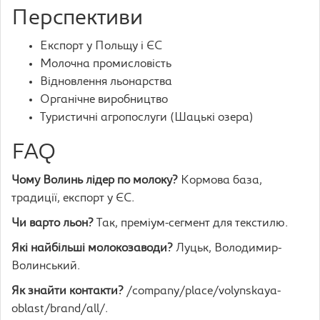
Перспективи
Експорт у Польщу і ЄС
Молочна промисловість
Відновлення льонарства
Органічне виробництво
Туристичні агропослуги (Шацькі озера)
FAQ
Чому Волинь лідер по молоку?
Кормова база,
традиції, експорт у ЄС.
Чи варто льон?
Так, преміум-сегмент для текстилю.
Які найбільші молокозаводи?
Луцьк, Володимир-
Волинський.
Як знайти контакти?
/company/place/volynskaya-
oblast/brand/all/.