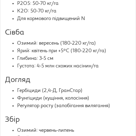
P2O5: 50-70 кг/га
K2O: 50-70 кг/га
Для кормового підвищений N
Сівба
Озимий: вересень (180-220 кг/га)
Ярий: квітень при +5°C (180-220 кг/га)
Глибина: 3-5 см
Густота: 4-5 млн схожих насінин/га
Догляд
Гербіциди (2,4-Д, ГранСтар)
Фунгіциди (кущіння, колосіння)
Регулятор росту (запобігання вилягання)
Збір
Озимий: червень-липень