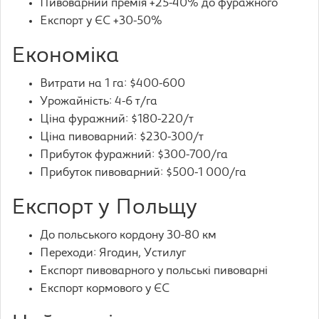
Пивоварний премія +25-40% до фуражного
Експорт у ЄС +30-50%
Економіка
Витрати на 1 га: $400-600
Урожайність: 4-6 т/га
Ціна фуражний: $180-220/т
Ціна пивоварний: $230-300/т
Прибуток фуражний: $300-700/га
Прибуток пивоварний: $500-1 000/га
Експорт у Польщу
До польського кордону 30-80 км
Переходи: Ягодин, Устилуг
Експорт пивоварного у польські пивоварні
Експорт кормового у ЄС