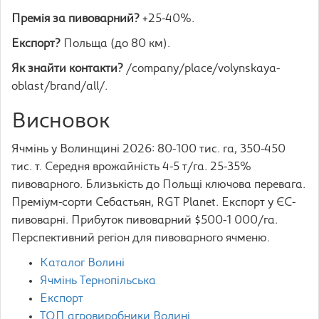
Премія за пивоварний?
+25-40%.
Експорт?
Польща (до 80 км).
Як знайти контакти?
/company/place/volynskaya-
oblast/brand/all/.
Висновок
Ячмінь у Волинщині 2026: 80-100 тис. га, 350-450
тис. т. Середня врожайність 4-5 т/га. 25-35%
пивоварного. Близькість до Польщі ключова перевага.
Преміум-сорти Себастьян, RGT Planet. Експорт у ЄС-
пивоварні. Прибуток пивоварний $500-1 000/га.
Перспективний регіон для пивоварного ячменю.
Каталог Волині
Ячмінь Тернопільська
Експорт
ТОП агровиробники Волині