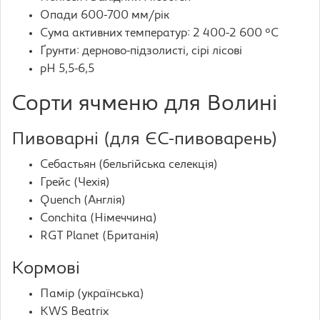
Опади 600-700 мм/рік
Сума активних температур: 2 400-2 600 °C
Ґрунти: дерново-підзолисті, сірі лісові
pH 5,5-6,5
Сорти ячменю для Волині
Пивоварні (для ЄС-пивоварень)
Себастьян (бельгійська селекція)
Грейс (Чехія)
Quench (Англія)
Conchita (Німеччина)
RGT Planet (Британія)
Кормові
Памір (українська)
KWS Beatrix