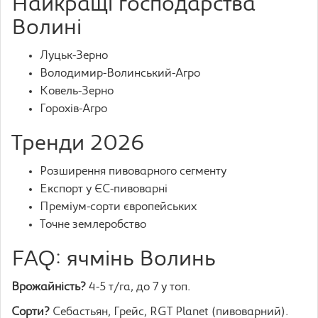
Найкращі господарства
Волині
Луцьк-Зерно
Володимир-Волинський-Агро
Ковель-Зерно
Горохів-Агро
Тренди 2026
Розширення пивоварного сегменту
Експорт у ЄС-пивоварні
Преміум-сорти європейських
Точне землеробство
FAQ: ячмінь Волинь
Врожайність?
4-5 т/га, до 7 у топ.
Сорти?
Себастьян, Грейс, RGT Planet (пивоварний).