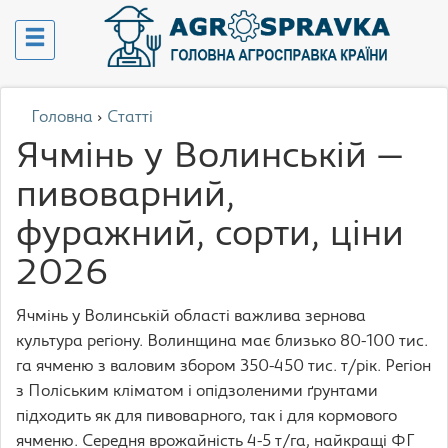
Головна
›
Статті
Ячмінь у Волинській —
пивоварний,
фуражний, сорти, ціни
2026
Ячмінь у Волинській області важлива зернова
культура регіону. Волинщина має близько 80-100 тис.
га ячменю з валовим збором 350-450 тис. т/рік. Регіон
з Поліським кліматом і опідзоленими ґрунтами
підходить як для пивоварного, так і для кормового
ячменю. Середня врожайність 4-5 т/га, найкращі ФГ