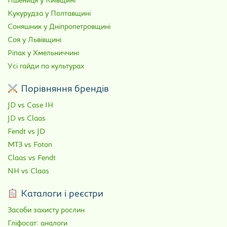
Пшениця у Київщині
Кукурудза у Полтавщині
Соняшник у Дніпропетровщині
Соя у Львівщині
Ріпак у Хмельниччині
Усі гайди по культурах
Порівняння брендів
JD vs Case IH
JD vs Claas
Fendt vs JD
МТЗ vs Foton
Claas vs Fendt
NH vs Claas
Каталоги і реєстри
Засоби захисту рослин
Гліфосат: аналоги