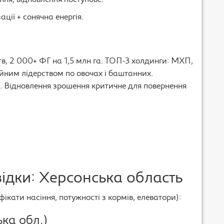
ня, відновлення поступове.
ації + сонячна енергія.
в, 2 000+ ФГ на 1,5 млн га. ТОП-3 холдинги: МХП,
ійним лідерством по овочах і баштанних.
. Відновлення зрошення критичне для повернення
ідки: Херсонська область
фікати насіння, потужності з кормів, елеватори):
ка обл.)