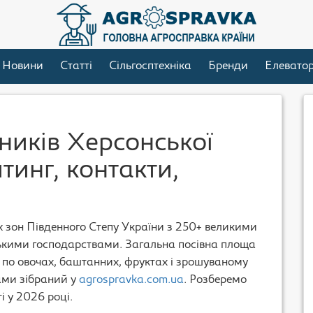
Новини
Статті
Сільгосптехніка
Бренди
Елевато
иків Херсонської
тинг, контакти,
 зон Південного Степу України з 250+ великими
ькими господарствами. Загальна посівна площа
ер по овочах, баштанних, фруктах і зрошуваному
ами зібраний у
agrospravka.com.ua
. Розберемо
 у 2026 році.