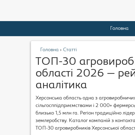
Головна
Головна
›
Статті
ТОП-30 агровиробн
області 2026 — рей
аналітика
Херсонська область одна з агровиробничих
сільгосппідприємствами і 2 000+ фермерс
близько 1,5 млн га. Регіон традиційно лід
землеробству. Каталог компаній з контакт
ТОП-30 агровиробників Херсонської області