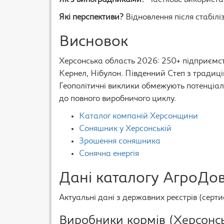
Як з виноградниками?
Часткове використан
Які перспективи?
Відновлення після стабіліз
Висновок
Херсонська область 2026: 250+ підприємст
Кернел, Нібулон. Південний Степ з традиц
Геополітичні виклики обмежують потенціал
до повного виробничого циклу.
Каталог компаній Херсонщини
Соняшник у Херсонській
Зрошення соняшника
Сонячна енергія
Дані каталогу АгроДов
Актуальні дані з державних реєстрів (серти
Виробники кормів (Херсонсь