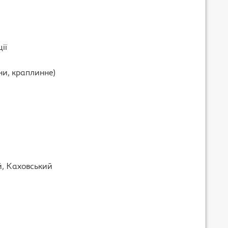
ії
ни, краплинне)
й, Каховський