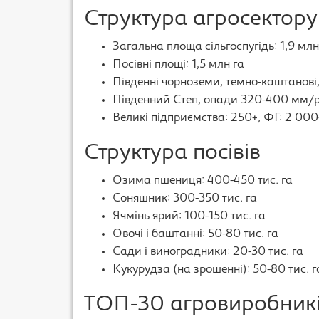
Структура агросектор
Загальна площа сільгоспугідь: 1,9 млн
Посівні площі: 1,5 млн га
Південні чорноземи, темно-каштанові
Південний Степ, опади 320-400 мм/р
Великі підприємства: 250+, ФГ: 2 000
Структура посівів
Озима пшениця: 400-450 тис. га
Соняшник: 300-350 тис. га
Ячмінь ярий: 100-150 тис. га
Овочі і баштанні: 50-80 тис. га
Сади і виноградники: 20-30 тис. га
Кукурудза (на зрошенні): 50-80 тис. г
ТОП-30 агровиробників