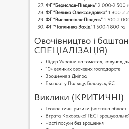
ФГ “Берислав-Південь”
2 000-2 500 г
ФГ “Велика Олександрівка”
1 800-2 2
ФГ “Високопілля-Південь”
1 700-2 000
ФГ “Чаплинка-Захід”
1 500-1 800 га
Овочівництво і башт
СПЕЦІАЛІЗАЦІЯ)
Лідер України по томатах, кавунах, д
10+ великих овочевих господарств
Зрошення з Дніпра
Експорт у Польщу, Білорусь, ЄС
Виклики (КРИТИЧНІ)
Геополітичні ризики (частина області
Втрата Каховської ГЕС і зрошувально
Часті посухи без зрошення