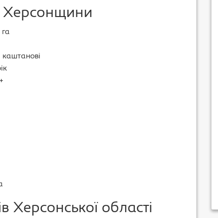
у Херсонщини
 га
, каштанові
ік
+
а
 Херсонської області