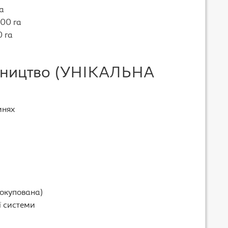
а
00 га
 га
анництво (УНІКАЛЬНА
инях
 окупована)
ї системи