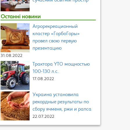
сучасний освітній простір
Останні новини
Агрорекреационный
кластер «ГорбоГоры»
провел свою первую
презентацию
31.08.2022
Трактора YTO мощностью
100-130 л.с.
17.08.2022
Украина установила
рекордные результаты по
сбору ячменя, ржи и рапса
22.07.2022