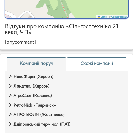
Leaflet
|
©
OpenStreetMap
Відгуки про компанію «Сільгосптехніка 21
века, ЧП»
[anycomment]
Компанії поруч
Схожі компанії
НовоФарм (Херсон)
Ландтех, (Херсон)
АгроСвет (Каховка)
PetroNick «Таврийск»
АГРО-ВОЛЯ (Жовтневое)
Дніпровський термінал (ПАТ)