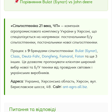
Порівняння Bulat (Булат) vs John deere
«Сільгосптехніка 21 века, ЧП»
— компанія
агропромислового комплексу України у Херсоні, що
спеціалізується на напрямках: постачальники б/у
сільгосптехніки, постачальники нової сільгосптехніки.
Працює з
9
брендами сільгосптехніки:
Bulat (Булат)
,
Claas
,
Deutz-Fahr
,
Dongfeng
,
Famarol
,
Foton
та ще 3
інших. Це дозволяє пропонувати клієнтам широкий
вибір нової та Б/У техніки від провідних світових і
українських виробників.
Адреса:
Украина, Херсонська область, Херсон, вул.
Бериславское шоссе, 48.
Сайт:
ant-agro.all.biz
.
Питання та відповіді