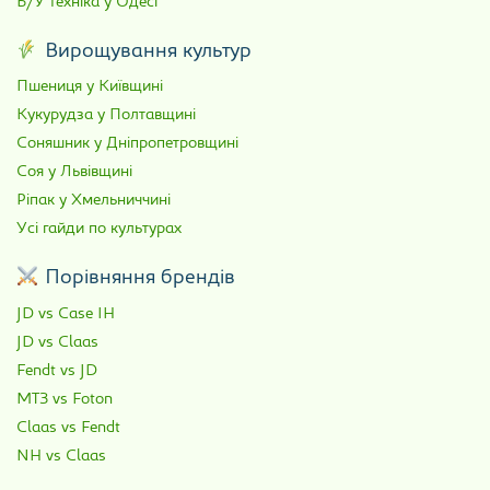
Б/У техніка у Одесі
Вирощування культур
Пшениця у Київщині
Кукурудза у Полтавщині
Соняшник у Дніпропетровщині
Соя у Львівщині
Ріпак у Хмельниччині
Усі гайди по культурах
Порівняння брендів
JD vs Case IH
JD vs Claas
Fendt vs JD
МТЗ vs Foton
Claas vs Fendt
NH vs Claas