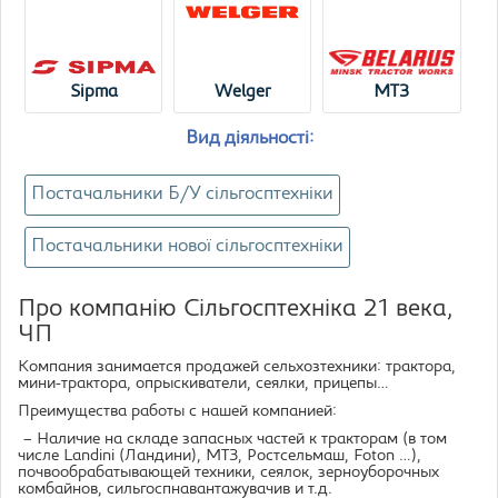
Sipma
Welger
МТЗ
Вид діяльності:
Постачальники Б/У сільгосптехніки
Постачальники нової сільгосптехніки
Про компанію Сільгосптехніка 21 века,
ЧП
Компания занимается продажей сельхозтехники: трактора,
мини-трактора, опрыскиватели, сеялки, прицепы…
Преимущества работы с нашей компанией:
– Наличие на складе запасных частей к тракторам (в том
числе Landini (Ландини), МТЗ, Ростсельмаш, Foton …),
почвообрабатывающей техники, сеялок, зерноуборочных
комбайнов, сильгоспнавантажувачив и т.д.