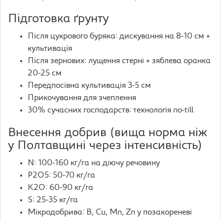
Підготовка ґрунту
Після цукрового буряка: дискування на 8-10 см +
культивація
Після зернових: лущення стерні + зяблева оранка
20-25 см
Передпосівна культивація 3-5 см
Прикочування для зчеплення
30% сучасних господарств: технологія no-till
Внесення добрив (вища норма ніж
у Полтавщині через інтенсивність)
N: 100-160 кг/га на діючу речовину
P2O5: 50-70 кг/га
K2O: 60-90 кг/га
S: 25-35 кг/га
Мікродобрива: B, Cu, Mn, Zn у позакореневі