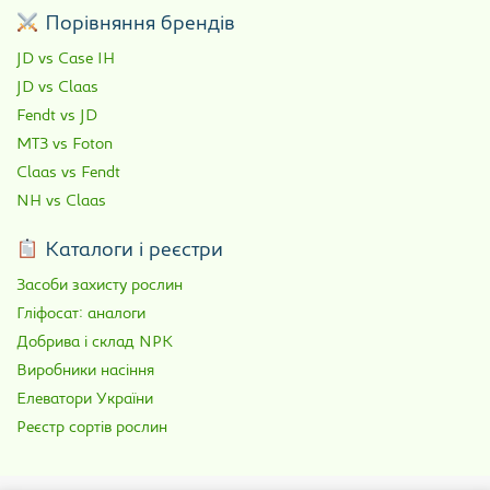
Порівняння брендів
JD vs Case IH
JD vs Claas
Fendt vs JD
МТЗ vs Foton
Claas vs Fendt
NH vs Claas
Каталоги і реєстри
Засоби захисту рослин
Гліфосат: аналоги
Добрива і склад NPK
Виробники насіння
Елеватори України
Реєстр сортів рослин