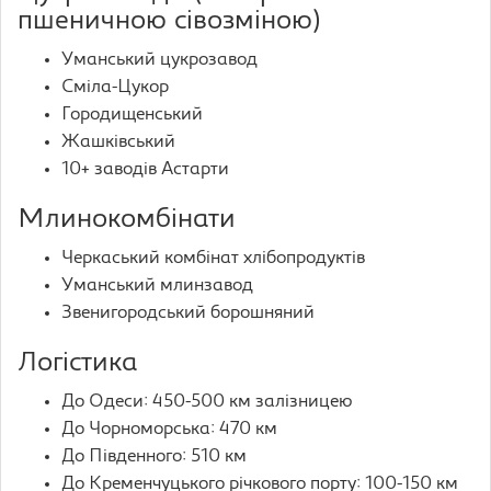
пшеничною сівозміною)
Уманський цукрозавод
Сміла-Цукор
Городищенський
Жашківський
10+ заводів Астарти
Млинокомбінати
Черкаський комбінат хлібопродуктів
Уманський млинзавод
Звенигородський борошняний
Логістика
До Одеси: 450-500 км залізницею
До Чорноморська: 470 км
До Південного: 510 км
До Кременчуцького річкового порту: 100-150 км