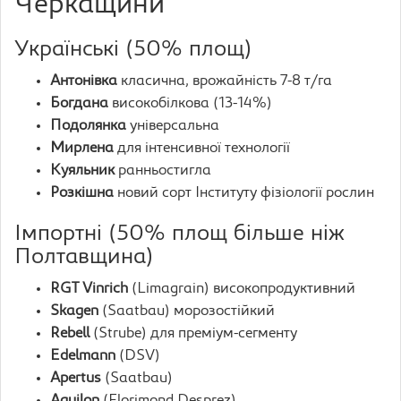
Черкащини
Українські (50% площ)
Антонівка
класична, врожайність 7-8 т/га
Богдана
високобілкова (13-14%)
Подолянка
універсальна
Мирлена
для інтенсивної технології
Куяльник
ранньостигла
Розкішна
новий сорт Інституту фізіології рослин
Імпортні (50% площ більше ніж
Полтавщина)
RGT Vinrich
(Limagrain) високопродуктивний
Skagen
(Saatbau) морозостійкий
Rebell
(Strube) для преміум-сегменту
Edelmann
(DSV)
Apertus
(Saatbau)