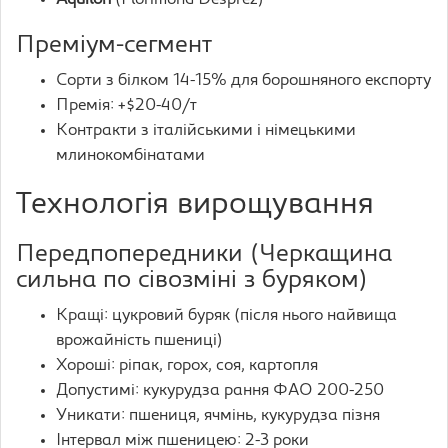
Aquilon
(Florimond Desprez)
Преміум-сегмент
Сорти з білком 14-15% для борошняного експорту
Премія: +$20-40/т
Контракти з італійськими і німецькими
млинокомбінатами
Технологія вирощування
Передпопередники (Черкащина
сильна по сівозміні з буряком)
Кращі: цукровий буряк (після нього найвища
врожайність пшениці)
Хороші: ріпак, горох, соя, картопля
Допустимі: кукурудза рання ФАО 200-250
Уникати: пшениця, ячмінь, кукурудза пізня
Інтервал між пшеницею: 2-3 роки