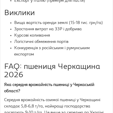
Експорт у Італію (преміум для пасти)
Виклики
Вища вартість оренди землі (15-18 тис. грн/га)
Зростання витрат на ЗЗР і добрива
Курсові коливання
Логістичні обмеження портів
Конкуренція з російським і румунським
експортом
FAQ: пшениця Черкащина
2026
Яка середня врожайність пшениці у Черкаській
області?
Середня врожайність озимої пшениці у Черкащині
складає 5,8-6,8 т/га, найкращі господарства
досягають 9-10 т/га. Це вище за середню по Україні