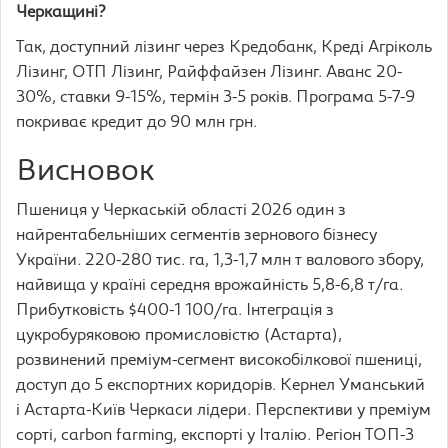
Черкащині?
Так, доступний лізинг через Кредобанк, Креді Агріколь
Лізинг, ОТП Лізинг, Райффайзен Лізинг. Аванс 20-
30%, ставки 9-15%, термін 3-5 років. Програма 5-7-9
покриває кредит до 90 млн грн.
Висновок
Пшениця у Черкаській області 2026 один з
найрентабельніших сегментів зернового бізнесу
України. 220-280 тис. га, 1,3-1,7 млн т валового збору,
найвища у країні середня врожайність 5,8-6,8 т/га.
Прибутковість $400-1 100/га. Інтеграція з
цукробуряковою промисловістю (Астарта),
розвинений преміум-сегмент високобілкової пшениці,
доступ до 5 експортних коридорів. Кернел Уманський
і Астарта-Київ Черкаси лідери. Перспективи у преміум
сорті, carbon farming, експорті у Італію. Регіон ТОП-3