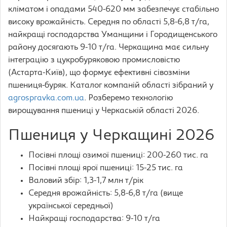
кліматом і опадами 540-620 мм забезпечує стабільно
високу врожайність. Середня по області 5,8-6,8 т/га,
найкращі господарства Уманщини і Городищенського
району досягають 9-10 т/га. Черкащина має сильну
інтеграцію з цукробуряковою промисловістю
(Астарта-Київ), що формує ефективні сівозміни
пшениця-буряк. Каталог компаній області зібраний у
agrospravka.com.ua
. Розберемо технологію
вирощування пшениці у Черкаській області 2026.
Пшениця у Черкащині 2026
Посівні площі озимої пшениці: 200-260 тис. га
Посівні площі ярої пшениці: 15-25 тис. га
Валовий збір: 1,3-1,7 млн т/рік
Середня врожайність: 5,8-6,8 т/га (вище
української середньої)
Найкращі господарства: 9-10 т/га