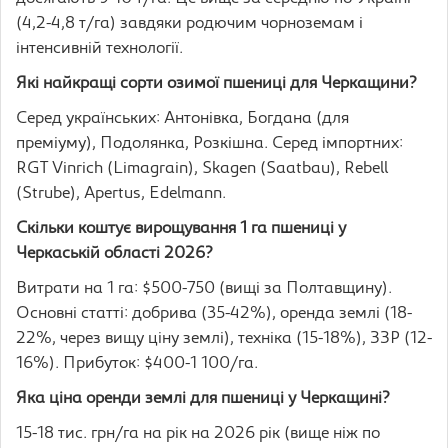
(4,2-4,8 т/га) завдяки родючим чорноземам і
інтенсивній технології.
Які найкращі сорти озимої пшениці для Черкащини?
Серед українських: Антонівка, Богдана (для
преміуму), Подолянка, Розкішна. Серед імпортних:
RGT Vinrich (Limagrain), Skagen (Saatbau), Rebell
(Strube), Apertus, Edelmann.
Скільки коштує вирощування 1 га пшениці у
Черкаській області 2026?
Витрати на 1 га: $500-750 (вищі за Полтавщину).
Основні статті: добрива (35-42%), оренда землі (18-
22%, через вищу ціну землі), техніка (15-18%), ЗЗР (12-
16%). Прибуток: $400-1 100/га.
Яка ціна оренди землі для пшениці у Черкащині?
15-18 тис. грн/га на рік на 2026 рік (вище ніж по