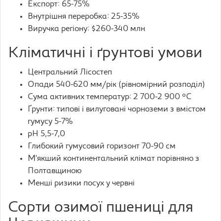
Експорт: 65-75%
Внутрішня переробка: 25-35%
Виручка регіону: $260-340 млн
Кліматичні і ґрунтові умови
Центральний Лісостеп
Опади 540-620 мм/рік (рівномірний розподіл)
Сума активних температур: 2 700-2 900 °C
Ґрунти: типові і вилуговані чорноземи з вмістом
гумусу 5-7%
pH 5,5-7,0
Глибокий гумусовий горизонт 70-90 см
М’якший континентальний клімат порівняно з
Полтавщиною
Менші ризики посух у червні
Сорти озимої пшениці для