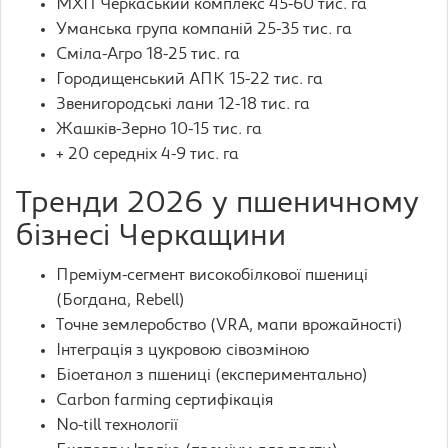
МХП Черкаський комплекс 45-60 тис. га
Уманська група компаній 25-35 тис. га
Сміла-Агро 18-25 тис. га
Городищенський АПК 15-22 тис. га
Звенигородські лани 12-18 тис. га
Жашків-Зерно 10-15 тис. га
+ 20 середніх 4-9 тис. га
Тренди 2026 у пшеничному
бізнесі Черкащини
Преміум-сегмент високобілкової пшениці
(Богдана, Rebell)
Точне землеробство (VRA, мапи врожайності)
Інтеграція з цукровою сівозміною
Біоетанол з пшениці (експериментально)
Carbon farming сертифікація
No-till технології