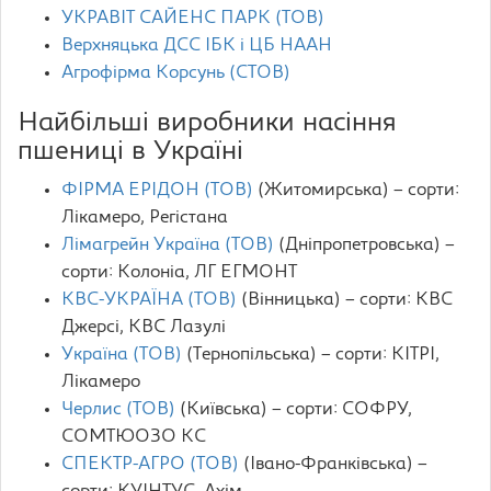
УКРАВІТ САЙЕНС ПАРК (ТОВ)
Верхняцька ДСС ІБК і ЦБ НААН
Агрофірма Корсунь (СТОВ)
Найбільші виробники насіння
пшениці в Україні
ФІРМА ЕРІДОН (ТОВ)
(Житомирська) – сорти:
Лікамеро, Регістана
Лімагрейн Україна (ТОВ)
(Дніпропетровська) –
сорти: Колоніа, ЛГ ЕГМОНТ
КВС-УКРАЇНА (ТОВ)
(Вінницька) – сорти: КВС
Джерсі, КВС Лазулі
Україна (ТОВ)
(Тернопільська) – сорти: КІТРІ,
Лікамеро
Черлис (ТОВ)
(Київська) – сорти: СОФРУ,
СОМТЮОЗО КС
СПЕКТР-АГРО (ТОВ)
(Івано-Франківська) –