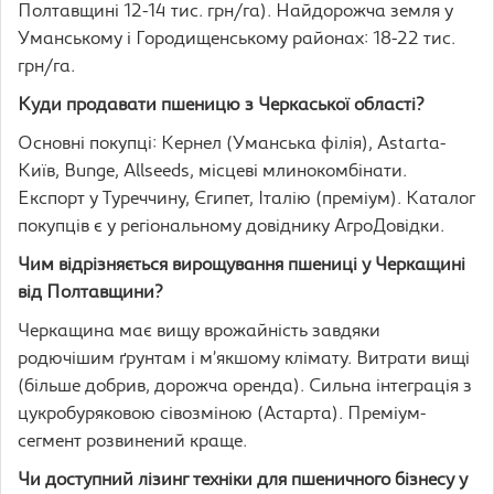
Полтавщині 12-14 тис. грн/га). Найдорожча земля у
Уманському і Городищенському районах: 18-22 тис.
грн/га.
Куди продавати пшеницю з Черкаської області?
Основні покупці: Кернел (Уманська філія), Astarta-
Київ, Bunge, Allseeds, місцеві млинокомбінати.
Експорт у Туреччину, Єгипет, Італію (преміум). Каталог
покупців є у регіональному довіднику АгроДовідки.
Чим відрізняється вирощування пшениці у Черкащині
від Полтавщини?
Черкащина має вищу врожайність завдяки
родючішим ґрунтам і м’якшому клімату. Витрати вищі
(більше добрив, дорожча оренда). Сильна інтеграція з
цукробуряковою сівозміною (Астарта). Преміум-
сегмент розвинений краще.
Чи доступний лізинг техніки для пшеничного бізнесу у