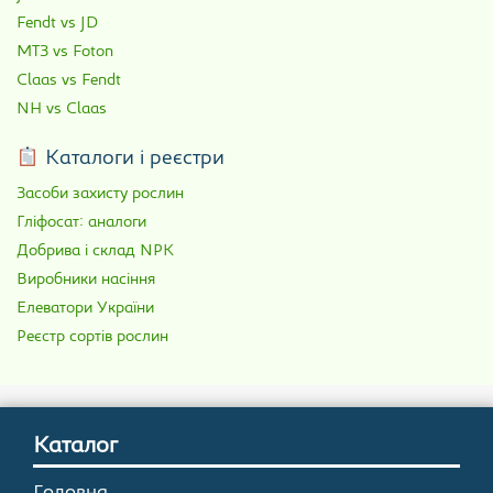
Fendt vs JD
МТЗ vs Foton
Claas vs Fendt
NH vs Claas
Каталоги і реєстри
Засоби захисту рослин
Гліфосат: аналоги
Добрива і склад NPK
Виробники насіння
Елеватори України
Реєстр сортів рослин
Каталог