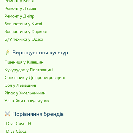
Ремонт у Києві
Ремонт у Львові
Ремонт у Дніпрі
Запчастини у Києві
Запчастини у Харкові
Б/У техніка у Одесі
Вирощування культур
Пшениця у Київщині
Кукурудза у Полтавщині
Соняшник у Дніпропетровщині
Соя у Львівщині
Ріпак у Хмельниччині
Усі гайди по культурах
Порівняння брендів
JD vs Case IH
JD vs Claas