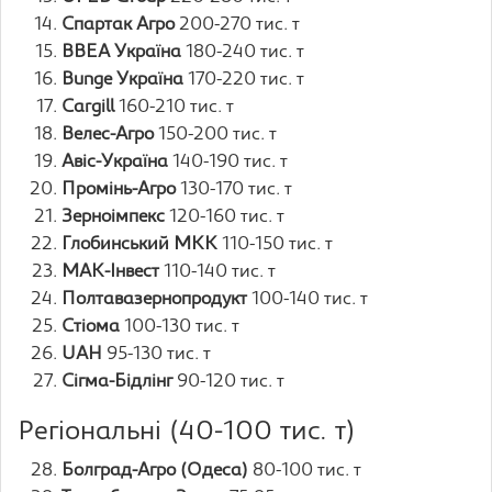
Спартак Агро
200-270 тис. т
ВВЕА Україна
180-240 тис. т
Bunge Україна
170-220 тис. т
Cargill
160-210 тис. т
Велес-Агро
150-200 тис. т
Авіс-Україна
140-190 тис. т
Промінь-Агро
130-170 тис. т
Зерноімпекс
120-160 тис. т
Глобинський МКК
110-150 тис. т
МАК-Інвест
110-140 тис. т
Полтавазернопродукт
100-140 тис. т
Стіома
100-130 тис. т
UAH
95-130 тис. т
Сігма-Бідлінг
90-120 тис. т
Регіональні (40-100 тис. т)
Болград-Агро (Одеса)
80-100 тис. т