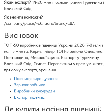
Який експорт?
14-20 млн т, основні ринки Туреччина і
Близький Схід.
Як знайти контакти?
/company/place/+область/brand/all/.
Висновок
ТОП-50 виробників пшениці України 2026: 7-8 млн т
на 1,5 млн га. Кернел лідер. ТОП-3 регіони Одещина,
Полтавщина, Миколаївщина. Експорт у Туреччину,
Близький Схід, Єгипет. Перспективи у преміум-якості,
прямому експорті, зрошенні.
Пшениця вирощування
Зерновиробники
Виробники кукурудзи
Експорт пшениці
Де купити насіння пшениці: