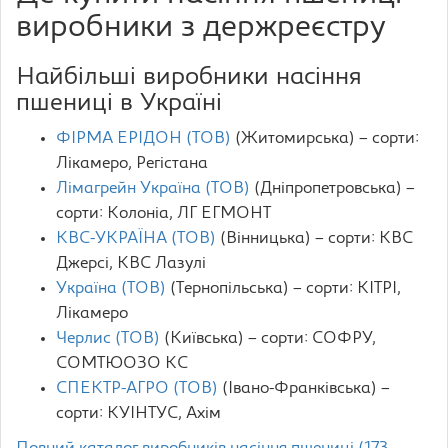
виробники з держреєстру
Найбільші виробники насіння
пшениці в Україні
ФІРМА ЕРІДОН (ТОВ)
(Житомирська) – сорти:
Лікамеро, Регістана
Лімагрейн Україна (ТОВ)
(Дніпропетровська) –
сорти: Колоніа, ЛГ ЕГМОНТ
КВС-УКРАЇНА (ТОВ)
(Вінницька) – сорти: КВС
Джерсі, КВС Лазулі
Україна (ТОВ)
(Тернопільська) – сорти: КІТРІ,
Лікамеро
Черлис (ТОВ)
(Київська) – сорти: СОФРУ,
СОМТЮОЗО КС
СПЕКТР-АГРО (ТОВ)
(Івано-Франківська) –
сорти: КУІНТУС, Ахім