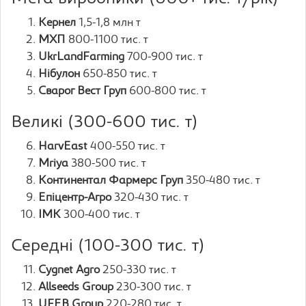
Кернел
1,5-1,8 млн т
МХП
800-1100 тис. т
UkrLandFarming
700-900 тис. т
Нібулон
650-850 тис. т
Сварог Вест Груп
600-800 тис. т
Великі (300-600 тис. т)
HarvEast
400-550 тис. т
Mriya
380-500 тис. т
Континентал Фармерс Груп
350-480 тис. т
Епіцентр-Агро
320-430 тис. т
ІМК
300-400 тис. т
Середні (100-300 тис. т)
Cygnet Agro
250-330 тис. т
Allseeds Group
230-300 тис. т
UFEB Group
220-280 тис. т