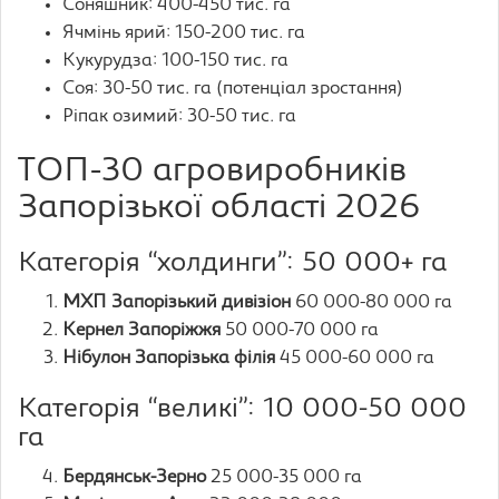
Соняшник: 400-450 тис. га
Ячмінь ярий: 150-200 тис. га
Кукурудза: 100-150 тис. га
Соя: 30-50 тис. га (потенціал зростання)
Ріпак озимий: 30-50 тис. га
ТОП-30 агровиробників
Запорізької області 2026
Категорія “холдинги”: 50 000+ га
МХП Запорізький дивізіон
60 000-80 000 га
Кернел Запоріжжя
50 000-70 000 га
Нібулон Запорізька філія
45 000-60 000 га
Категорія “великі”: 10 000-50 000
га
Бердянськ-Зерно
25 000-35 000 га