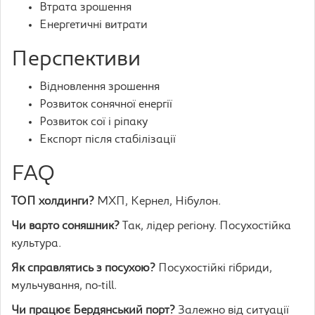
Втрата зрошення
Енергетичні витрати
Перспективи
Відновлення зрошення
Розвиток сонячної енергії
Розвиток сої і ріпаку
Експорт після стабілізації
FAQ
ТОП холдинги?
МХП, Кернел, Нібулон.
Чи варто соняшник?
Так, лідер регіону. Посухостійка
культура.
Як справлятись з посухою?
Посухостійкі гібриди,
мульчування, no-till.
Чи працює Бердянський порт?
Залежно від ситуації