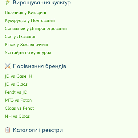
Вирощування культур
Пшениця у Київщині
Кукурудза у Полтавщині
Соняшник у Дніпропетровщині
Соя у Львівщині
Ріпак у Хмельниччині
Усі гайди по культурах
Порівняння брендів
JD vs Case IH
JD vs Claas
Fendt vs JD
МТЗ vs Foton
Claas vs Fendt
NH vs Claas
Каталоги і реєстри