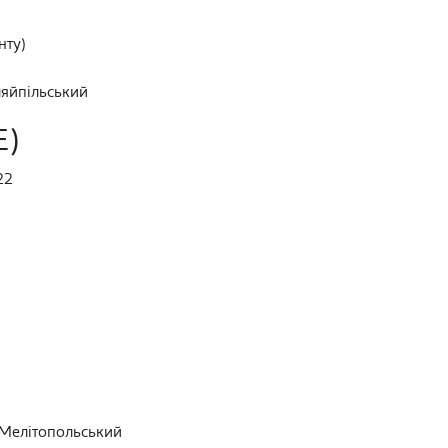
нту)
ляйпільський
Е)
22
 Мелітопольський