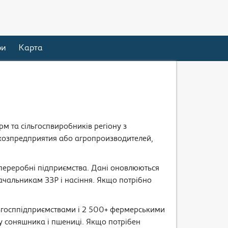
ри
Карта
рм та сільгоспвиробників регіону з
ьхозпредприятия або агропроизводителей,
а переробні підприємства. Дані оновлюються
ачальникам ЗЗР і насіння. Якщо потрібно
льгосппідприємствами і 2 500+ фермерськими
у соняшника і пшениці. Якщо потрібен