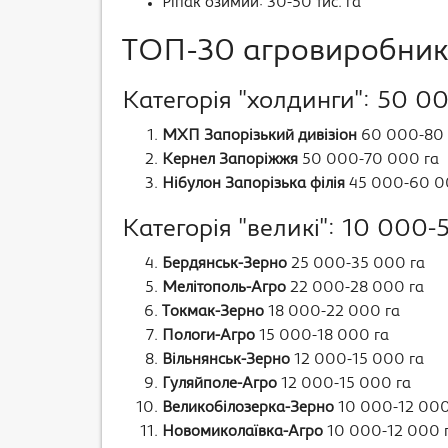
Ріпак озимий: 30-50 тис. га
ТОП-30 агровиробникі
Категорія "холдинги": 50 00
МХП Запорізький дивізіон
60 000-80 
Кернел Запоріжжя
50 000-70 000 га
Нібулон Запорізька філія
45 000-60 0
Категорія "великі": 10 000-
Бердянськ-Зерно
25 000-35 000 га
Мелітополь-Агро
22 000-28 000 га
Токмак-Зерно
18 000-22 000 га
Пологи-Агро
15 000-18 000 га
Вільнянськ-Зерно
12 000-15 000 га
Гуляйполе-Агро
12 000-15 000 га
Великобілозерка-Зерно
10 000-12 000
Новомиколаївка-Агро
10 000-12 000 