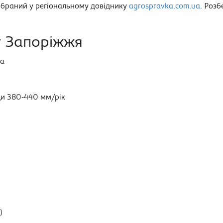
зібраний у регіональному довіднику
agrospravka.com.ua
. Роз
у Запоріжжя
га
ди 380-440 мм/рік
)