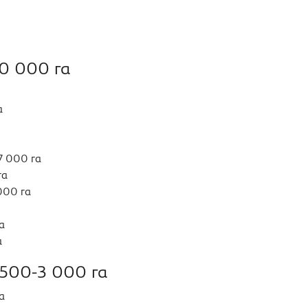
10 000 га
а
7 000 га
га
000 га
а
а
 500-3 000 га
а