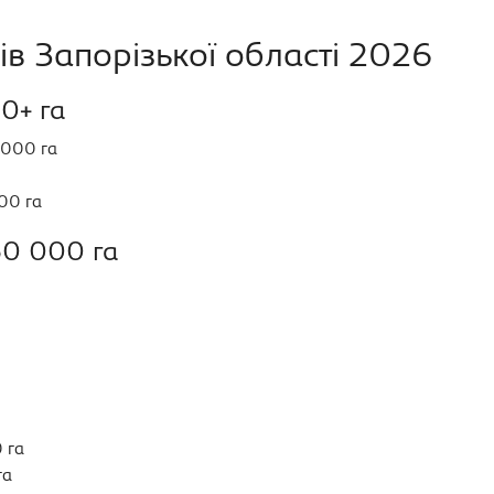
в Запорізької області 2026
0+ га
000 га
00 га
50 000 га
 га
га