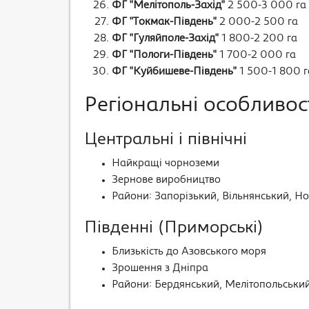
ФГ "Мелітополь-Захід"
2 500-3 000 га
ФГ "Токмак-Південь"
2 000-2 500 га
ФГ "Гуляйполе-Захід"
1 800-2 200 га
ФГ "Пологи-Південь"
1 700-2 000 га
ФГ "Куйбишеве-Південь"
1 500-1 800 г
Регіональні особливос
Центральні і північні
Найкращі чорноземи
Зернове виробництво
Райони: Запорізький, Вільнянський, Н
Південні (Приморські)
Близькість до Азовського моря
Зрошення з Дніпра
Райони: Бердянський, Мелітопольськи