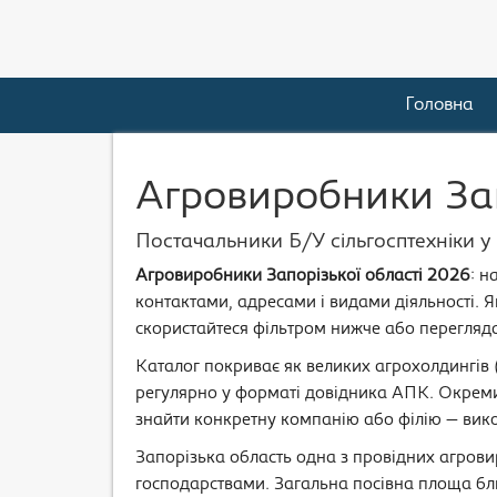
Головна
Агровиробники Зап
Постачальники Б/У сільгосптехніки у
Агровиробники Запорізької області 2026
: н
контактами, адресами і видами діяльності.
скористайтеся фільтром нижче або перегляда
Каталог покриває як великих агрохолдингів 
регулярно у форматі довідника АПК. Окреми
знайти конкретну компанію або філію — вико
Запорізька область одна з провідних агров
господарствами. Загальна посівна площа бли