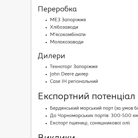
Переробка
МЕЗ Запоріжжя
Хлібозаводи
М'ясокомбінати
Молокозаводи
Дилери
Техноторг Запоріжжя
John Deere дилер
Case IH регіональний
Експортний потенціал
Бердянський морський порт (за умов б
До Чорноморських портів: 300-500 к
Експорт пшениці, соняшникової олії