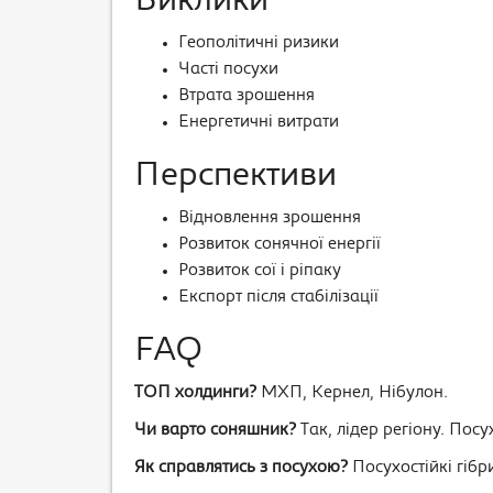
Виклики
Геополітичні ризики
Часті посухи
Втрата зрошення
Енергетичні витрати
Перспективи
Відновлення зрошення
Розвиток сонячної енергії
Розвиток сої і ріпаку
Експорт після стабілізації
FAQ
ТОП холдинги?
МХП, Кернел, Нібулон.
Чи варто соняшник?
Так, лідер регіону. Посу
Як справлятись з посухою?
Посухостійкі гібри