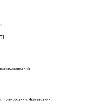
а
ті
овомиколаївський
й, Приморський, Якимівський