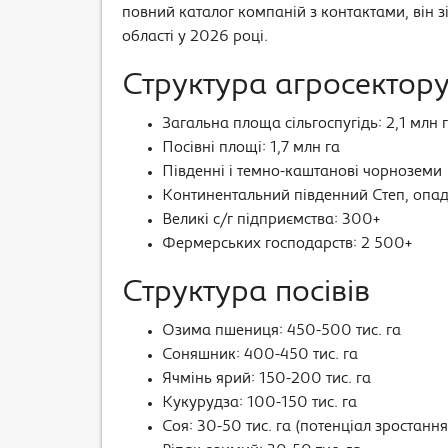
повний каталог компаній з контактами, він 
області у 2026 році.
Структура агросектор
Загальна площа сільгоспугідь: 2,1 млн 
Посівні площі: 1,7 млн га
Південні і темно-каштанові чорноземи
Континентальний південний Степ, опа
Великі с/г підприємства: 300+
Фермерських господарств: 2 500+
Структура посівів
Озима пшениця: 450-500 тис. га
Соняшник: 400-450 тис. га
Ячмінь ярий: 150-200 тис. га
Кукурудза: 100-150 тис. га
Соя: 30-50 тис. га (потенціал зростання