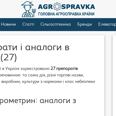
Новини
Статті
Сільгосптехніка
Бренди
Елевато
ати і аналоги в
(27)
ї в Україні зареєстровано
27 препаратів
ечовиною: та сама дія, різні торгові назви,
– виробник, культури з нормами і клас небезпеки
рометрин: аналоги з