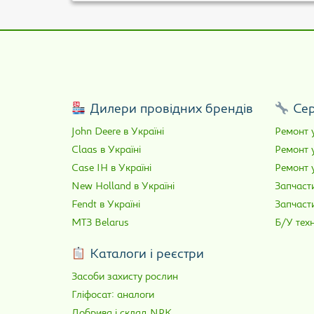
Дилери провідних брендів
Сер
John Deere в Україні
Ремонт у
Claas в Україні
Ремонт 
Case IH в Україні
Ремонт у
New Holland в Україні
Запчасти
Fendt в Україні
Запчаст
МТЗ Belarus
Б/У техн
Каталоги і реєстри
Засоби захисту рослин
Гліфосат: аналоги
Добрива і склад NPK