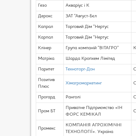
Гезо
Акваріус і К
Дерокс
ЗАТ “Август-Бєл
Капрал
Торговий Дім “Нертус
Карпал
Торговий Дім “Нертус
Клінер
Група компаній “ВІТАГРО”
К
Матріка
Шарда Кропхем Лімітед
Паритет
Техноторг-Дон
С
Позитив
Хімагромаркетинг
С
Плюс
Прогард
Ранголі
С
Приватне Підприємство «ІН
Пром БТ
С
ФОРС КЕМІКАЛ
КОМПАНІЯ АГРОХІМІЧНІ
Промекс
ТЕХНОЛОГІЇ». Україна