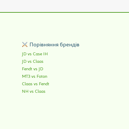
р
Порівняння брендів
JD vs Case IH
JD vs Claas
Fendt vs JD
МТЗ vs Foton
Claas vs Fendt
NH vs Claas