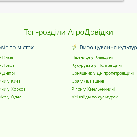
Топ-розділи АгроДовідки
віс по містах
Вирощування культу
 Києві
Пшениця у Київщині
у Львові
Кукурудза у Полтавщині
 Дніпрі
Соняшник у Дніпропетровщині
ни у Києві
Соя у Львівщині
ини у Харкові
Ріпак у Хмельниччині
іка у Одесі
Усі гайди по культурах