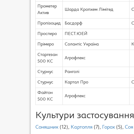
Прометер
Шарда Кропхем Лімітед
С
Актив
Пропізоцид
Басдорф
С
Просперо
ПЕСТ.ЮЕЙ
Прімеро
Солантіс Україна
К
Старгезан
Агрофлекс
500 КС
Стурнус
Ранголі
Стурнус
Картал Про
С
Файтон
Агрофлекс
500 КС
Культури застосуванн
Соняшник
(12),
Картопля
(7),
Горох
(5),
Соя