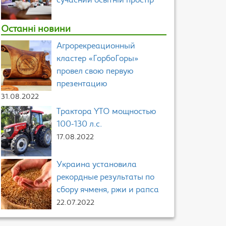
сучасний освітній простір
Останні новини
Агрорекреационный
кластер «ГорбоГоры»
провел свою первую
презентацию
31.08.2022
Трактора YTO мощностью
100-130 л.с.
17.08.2022
Украина установила
рекордные результаты по
сбору ячменя, ржи и рапса
22.07.2022