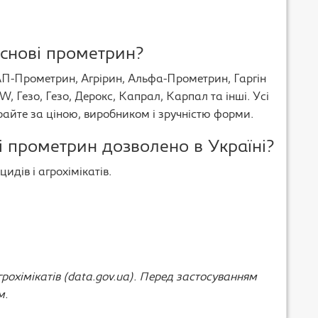
снові прометрин?
АП-Прометрин, Агрірин, Альфа-Прометрин, Гаргін
 Гезо, Гезо, Дерокс, Капрал, Карпал та інші. Усі
райте за ціною, виробником і зручністю форми.
і прометрин дозволено в Україні?
идів і агрохімікатів.
рохімікатів (data.gov.ua). Перед застосуванням
м.