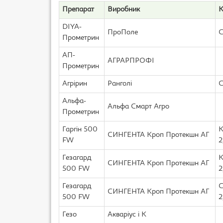
Препарат
Виробник
К
DIYA-
ПроПоле
С
Прометрин
АП-
АГРАРПРОФІ
Прометрин
Агрірин
Ранголі
С
Альфа-
Альфа Смарт Агро
Прометрин
Гаргін 500
К
СИНГЕНТА Кроп Протекшн АГ
FW
2
Гезагард
К
СИНГЕНТА Кроп Протекшн АГ
500 FW
2
Гезагард
С
СИНГЕНТА Кроп Протекшн АГ
500 FW
2
Гезо
Акваріус і К