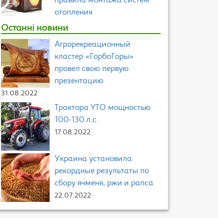
правила монтажа систем
отопления
Останні новини
Агрорекреационный
кластер «ГорбоГоры»
провел свою первую
презентацию
31.08.2022
Трактора YTO мощностью
100-130 л.с.
17.08.2022
Украина установила
рекордные результаты по
сбору ячменя, ржи и рапса
22.07.2022