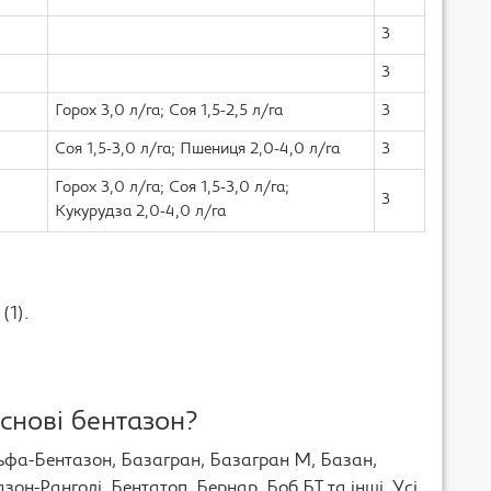
3
3
Горох 3,0 л/га; Соя 1,5-2,5 л/га
3
Соя 1,5-3,0 л/га; Пшениця 2,0-4,0 л/га
3
Горох 3,0 л/га; Соя 1,5-3,0 л/га;
3
Кукурудза 2,0-4,0 л/га
я
(1).
снові бентазон?
ьфа-Бентазон, Базагран, Базагран М, Базан,
зон-Ранголі, Бентатоп, Бернар, Боб БТ та інші. Усі