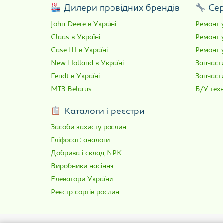
Дилери провідних брендів
Сер
John Deere в Україні
Ремонт у
Claas в Україні
Ремонт 
Case IH в Україні
Ремонт у
New Holland в Україні
Запчасти
Fendt в Україні
Запчаст
МТЗ Belarus
Б/У техн
Каталоги і реєстри
Засоби захисту рослин
Гліфосат: аналоги
Добрива і склад NPK
Виробники насіння
Елеватори України
Реєстр сортів рослин