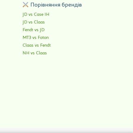
р
Порівняння брендів
JD vs Case IH
JD vs Claas
Fendt vs JD
МТЗ vs Foton
Claas vs Fendt
NH vs Claas