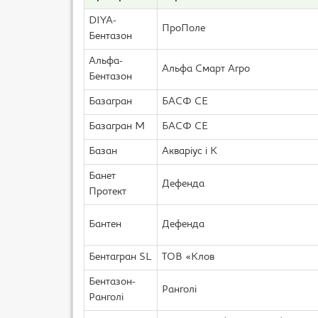
DIYA-
ПроПоле
Бентазон
Альфа-
Альфа Смарт Агро
Бентазон
Базагран
БАСФ CЕ
Базагран М
БАСФ СЕ
Базан
Акваріус і К
Банет
Дефенда
Протект
Бантен
Дефенда
Бентагран SL
TOB «Клов
Бентазон-
Ранголі
Ранголі