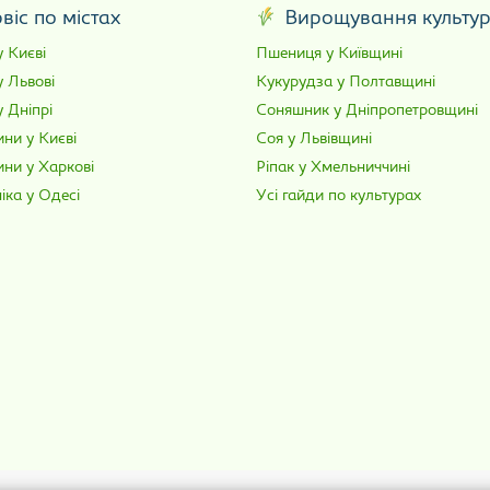
віс по містах
Вирощування культу
 Києві
Пшениця у Київщині
у Львові
Кукурудза у Полтавщині
 Дніпрі
Соняшник у Дніпропетровщині
ни у Києві
Соя у Львівщині
ини у Харкові
Ріпак у Хмельниччині
іка у Одесі
Усі гайди по культурах