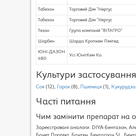
Табезон
Торговий Дім “Нертус
Табезон
Торговий Дім “Нертус
Тезан
Група компаній “ВІТАГРО”
Шарбен
Шарда Кропхем Лімітед
ЮНІ-ДАЗОН
Усі ЮнітКем Ко.
480
Культури застосуванн
Соя
(12),
Горох
(8),
Пшениця
(1),
Кукурудза
Часті питання
Чим замінити препарат на о
Зареєстровані аналоги: DIYA-Бентазон, Ал
Банет Протект, Бантен, Бентагран SL, Бента