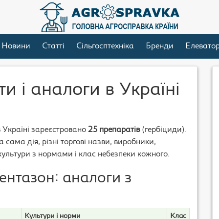
Новини
Статті
Сільгосптехніка
Бренди
Елевато
и і аналоги в Україні
в Україні зареєстровано
25 препаратів
(гербіциди).
 сама дія, різні торгові назви, виробники,
 культури з нормами і клас небезпеки кожного.
ентазон: аналоги з
Культури і норми
Клас