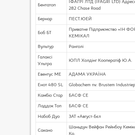
ІФАГРІ ЛТД (IFAGRI LTD) Адрес
Бентатоп
282 Chase Road
Бернар
ПЕСТ.ЮЕЙ
Приватне Підприємство «ІН ФО
Боб БТ
КЕМІКАЛ
Вультур
Ранголі
Галаксі
ЮПЛ Холдінг Кооператіф Ю.А.
Ультра
Евентус МЕ
АДАМА УКРАЇНА
Енот 480 SL
Globachem nv. Brustem Industrie
Камбіо Стар
БАСФ CЕ
Ладдок Топ
БАСФ CЕ
Набоб Дуо
ЗАТ «Август-Бєл
Шаньдун Вейфан Рейнбоу Кемік
Сакано
Ко.