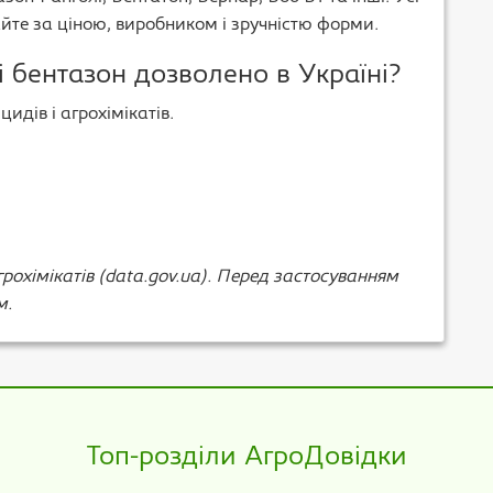
айте за ціною, виробником і зручністю форми.
і бентазон дозволено в Україні?
идів і агрохімікатів.
рохімікатів (data.gov.ua). Перед застосуванням
м.
Топ-розділи АгроДовідки