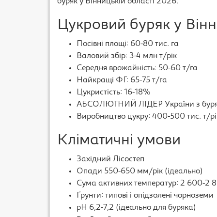
буряк у Вінницькій області 2026.
Цукровий буряк у Він
Посівні площі: 60-80 тис. га
Валовий збір: 3-4 млн т/рік
Середня врожайність: 50-60 т/га
Найкращі ФГ: 65-75 т/га
Цукристість: 16-18%
АБСОЛЮТНИЙ ЛІДЕР України з бур
Виробництво цукру: 400-500 тис. т/рі
Кліматичні умови
Західний Лісостеп
Опади 550-650 мм/рік (ідеально)
Сума активних температур: 2 600-2 
Ґрунти: типові і опідзолені чорноземи
pH 6,2-7,2 (ідеально для буряка)