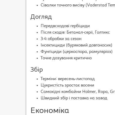
Сівалки точного висіву (Vaderstad T
Догляд
Передвсходові гербіциди
Після сходів: Бетанал-серії, Голтикс
3-4 обробки за сезон
Інсектициди (буряковий довгоносик)
Фунгіциди (церкоспора, рамуляріоз)
Точне дозування критично
Збір
Терміни: вересень-листопад
Цукристість зростає восени
Самохідні комбайни Holmer, Ropa, G
Швидкий збір і поставка на завод
Економіка