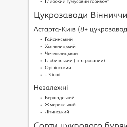
Глибокий гумусовий горизонт
Цукрозаводи Віннич
Астарта-Київ (8+ цукрозавод
Гайсинський
Хмільницький
Чечельницький
Глобинський (інтегрований)
Орінінський
+ 3 інші
Незалежні
Бершадський
Жмеринський
Літинський
Сорти цукрового буря