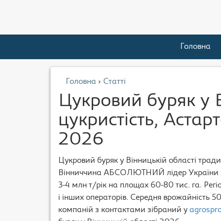
Головна
Головна
›
Статті
Цукровий буряк у 
цукристість, Астарт
2026
Цукровий буряк у Вінницькій області трад
Вінниччина АБСОЛЮТНИЙ лідер України з 
3-4 млн т/рік на площах 60-80 тис. га. Ре
і інших операторів. Середня врожайність 50
компаній з контактами зібраний у
agrospr