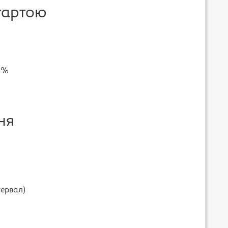
тартою
10%
ня
тервал)