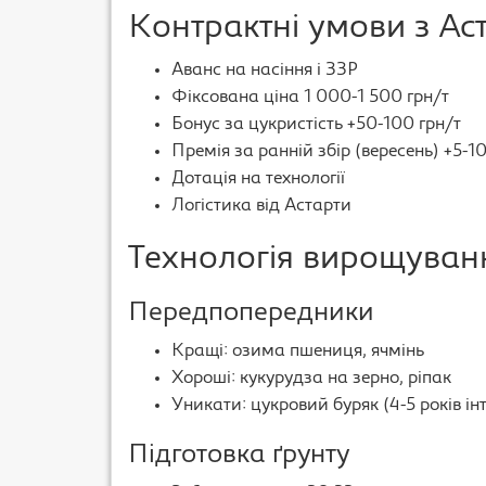
Контрактні умови з Ас
Аванс на насіння і ЗЗР
Фіксована ціна 1 000-1 500 грн/т
Бонус за цукристість +50-100 грн/т
Премія за ранній збір (вересень) +5-
Дотація на технології
Логістика від Астарти
Технологія вирощуван
Передпопередники
Кращі: озима пшениця, ячмінь
Хороші: кукурудза на зерно, ріпак
Уникати: цукровий буряк (4-5 років ін
Підготовка ґрунту