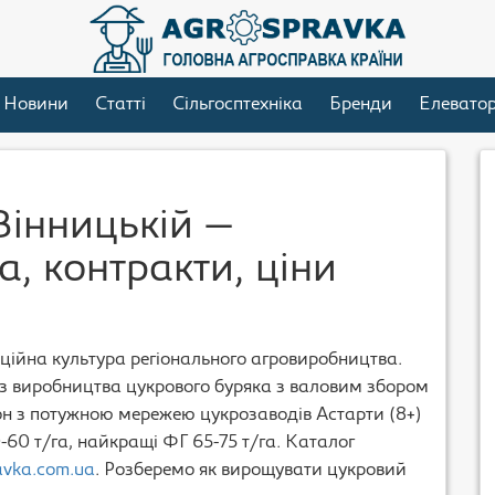
Новини
Статті
Сільгосптехніка
Бренди
Елевато
Вінницькій —
а, контракти, ціни
иційна культура регіонального агровиробництва.
виробництва цукрового буряка з валовим збором
гіон з потужною мережею цукрозаводів Астарти (8+)
-60 т/га, найкращі ФГ 65-75 т/га. Каталог
avka.com.ua
. Розберемо як вирощувати цукровий