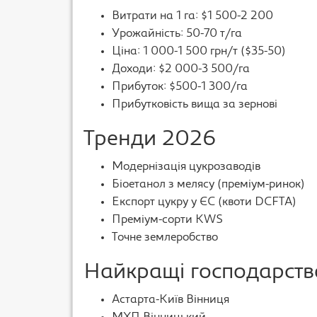
Витрати на 1 га: $1 500-2 200
Урожайність: 50-70 т/га
Ціна: 1 000-1 500 грн/т ($35-50)
Доходи: $2 000-3 500/га
Прибуток: $500-1 300/га
Прибутковість вища за зернові
Тренди 2026
Модернізація цукрозаводів
Біоетанол з мелясу (преміум-ринок)
Експорт цукру у ЄС (квоти DCFTA)
Преміум-сорти KWS
Точне землеробство
Найкращі господарств
Астарта-Київ Вінниця