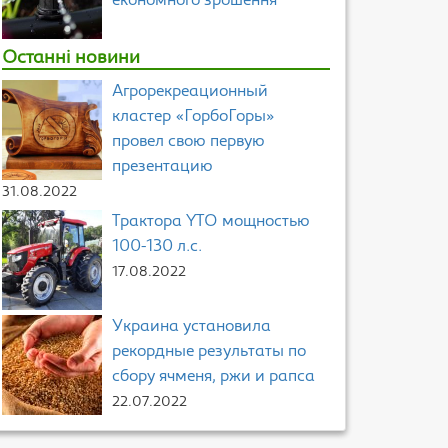
економного зрошення
Останні новини
Агрорекреационный
кластер «ГорбоГоры»
провел свою первую
презентацию
31.08.2022
Трактора YTO мощностью
100-130 л.с.
17.08.2022
Украина установила
рекордные результаты по
сбору ячменя, ржи и рапса
22.07.2022