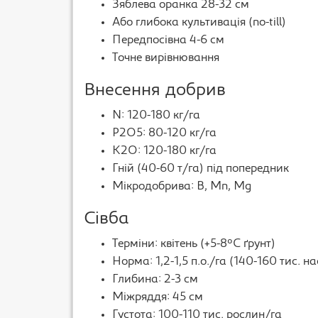
Зяблева оранка 28-32 см
Або глибока культивація (no-till)
Передпосівна 4-6 см
Точне вирівнювання
Внесення добрив
N: 120-180 кг/га
P2O5: 80-120 кг/га
K2O: 120-180 кг/га
Гній (40-60 т/га) під попередник
Мікродобрива: B, Mn, Mg
Сівба
Терміни: квітень (+5-8°C ґрунт)
Норма: 1,2-1,5 п.о./га (140-160 тис. на
Глибина: 2-3 см
Міжряддя: 45 см
Густота: 100-110 тис. рослин/га