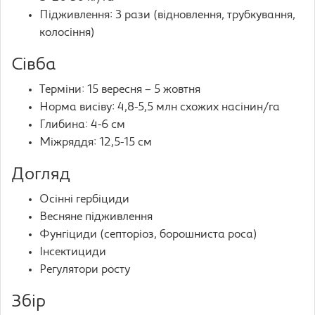
Підживлення: 3 рази (відновлення, трубкування,
колосіння)
Сівба
Терміни: 15 вересня – 5 жовтня
Норма висіву: 4,8-5,5 млн схожих насінин/га
Глибина: 4-6 см
Міжряддя: 12,5-15 см
Догляд
Осінні гербіциди
Весняне підживлення
Фунгіциди (септоріоз, борошниста роса)
Інсектициди
Регулятори росту
Збір