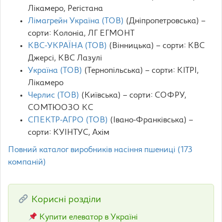
Лікамеро, Регістана
Лімагрейн Україна (ТОВ)
(Дніпропетровська) –
сорти: Колоніа, ЛГ ЕГМОНТ
КВС-УКРАЇНА (ТОВ)
(Вінницька) – сорти: КВС
Джерсі, КВС Лазулі
Україна (ТОВ)
(Тернопільська) – сорти: КІТРІ,
Лікамеро
Черлис (ТОВ)
(Київська) – сорти: СОФРУ,
СОМТЮОЗО КС
СПЕКТР-АГРО (ТОВ)
(Івано-Франківська) –
сорти: КУІНТУС, Ахім
Повний каталог виробників насіння пшениці (173
компаній)
Корисні розділи
Купити елеватор в Україні