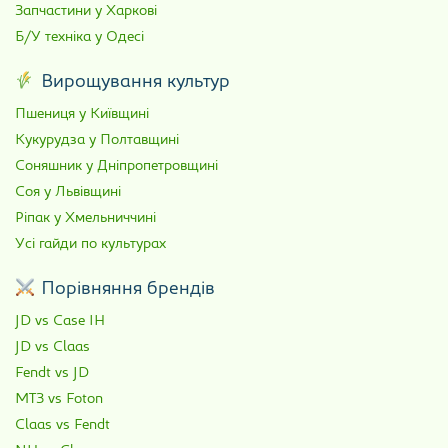
Запчастини у Харкові
Б/У техніка у Одесі
Вирощування культур
Пшениця у Київщині
Кукурудза у Полтавщині
Соняшник у Дніпропетровщині
Соя у Львівщині
Ріпак у Хмельниччині
Усі гайди по культурах
Порівняння брендів
JD vs Case IH
JD vs Claas
Fendt vs JD
МТЗ vs Foton
Claas vs Fendt