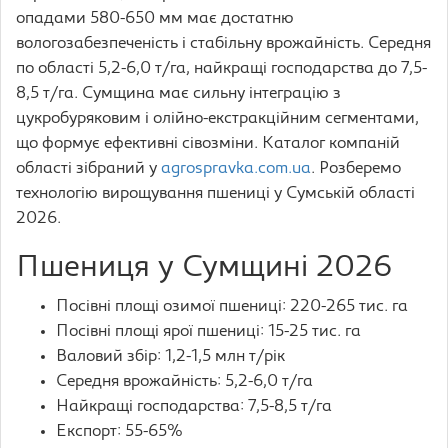
опадами 580-650 мм має достатню
вологозабезпеченість і стабільну врожайність. Середня
по області 5,2-6,0 т/га, найкращі господарства до 7,5-
8,5 т/га. Сумщина має сильну інтеграцію з
цукробуряковим і олійно-екстракційним сегментами,
що формує ефективні сівозміни. Каталог компаній
області зібраний у
agrospravka.com.ua
. Розберемо
технологію вирощування пшениці у Сумській області
2026.
Пшениця у Сумщині 2026
Посівні площі озимої пшениці: 220-265 тис. га
Посівні площі ярої пшениці: 15-25 тис. га
Валовий збір: 1,2-1,5 млн т/рік
Середня врожайність: 5,2-6,0 т/га
Найкращі господарства: 7,5-8,5 т/га
Експорт: 55-65%