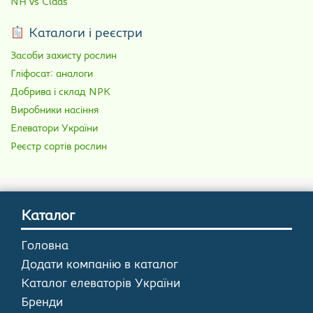
NH vs Claas
Каталоги і реєстри
Засоби захисту рослин
Гліфосат: аналоги
Добрива і склад NPK
Виробники насіння
Елеватори України
Реєстр сортів рослин
Каталог
Головна
Додати компанію в каталог
Каталог елеваторів України
Бренди