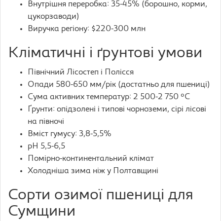
Внутрішня переробка: 35-45% (борошно, корми,
цукорзаводи)
Виручка регіону: $220-300 млн
Кліматичні і ґрунтові умови
Північний Лісостеп і Полісся
Опади 580-650 мм/рік (достатньо для пшениці)
Сума активних температур: 2 500-2 750 °C
Ґрунти: опідзолені і типові чорноземи, сірі лісові
на півночі
Вміст гумусу: 3,8-5,5%
pH 5,5-6,5
Помірно-континентальний клімат
Холодніша зима ніж у Полтавщині
Сорти озимої пшениці для
Сумщини