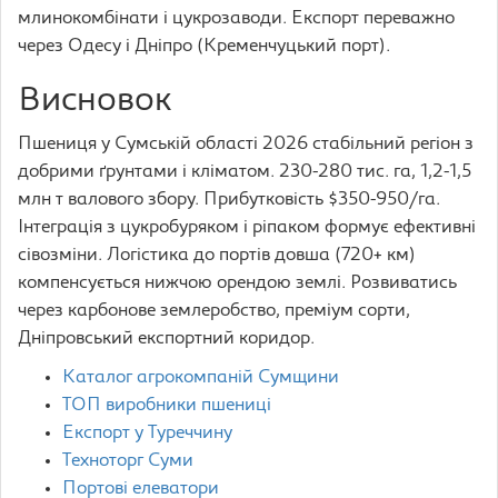
млинокомбінати і цукрозаводи. Експорт переважно
через Одесу і Дніпро (Кременчуцький порт).
Висновок
Пшениця у Сумській області 2026 стабільний регіон з
добрими ґрунтами і кліматом. 230-280 тис. га, 1,2-1,5
млн т валового збору. Прибутковість $350-950/га.
Інтеграція з цукробуряком і ріпаком формує ефективні
сівозміни. Логістика до портів довша (720+ км)
компенсується нижчою орендою землі. Розвиватись
через карбонове землеробство, преміум сорти,
Дніпровський експортний коридор.
Каталог агрокомпаній Сумщини
ТОП виробники пшениці
Експорт у Туреччину
Техноторг Суми
Портові елеватори