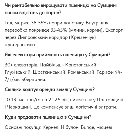
Чи рентабельно вирощувати пшеницю на Сумщині
попри відстань до портів?
Так, маржа 38-55% попри логістику. Внутрішня
переробка покриває 35-45% (млини, корми). Експорт
через Дніпровський коридор (Кременчук)
альтернатива.
Які елеватори приймають пшеницю у Сумщині?
30+ елеваторів. Найбільші: Конотопський,
Глухівський, Шосткинський, Роменський. Тарифи $4-
7/т/міс зберігання.
Скільки коштує оренда землі у Сумщині?
10-13 тис. грн/га на 2026 рік, нижче ніж у Полтавщині
і Черкащині. Це компенсує вищі логістичні витрати.
Куди продавати пшеницю з Сумщини?
Основні покупці: Кернел, Нібулон, Bunge, місцеві