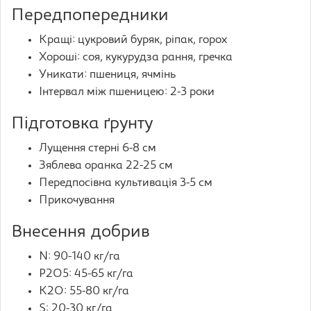
Передпопередники
Кращі: цукровий буряк, ріпак, горох
Хороші: соя, кукурудза рання, гречка
Уникати: пшениця, ячмінь
Інтервал між пшеницею: 2-3 роки
Підготовка ґрунту
Лущення стерні 6-8 см
Зяблева оранка 22-25 см
Передпосівна культивація 3-5 см
Прикочування
Внесення добрив
N: 90-140 кг/га
P2O5: 45-65 кг/га
K2O: 55-80 кг/га
S: 20-30 кг/га