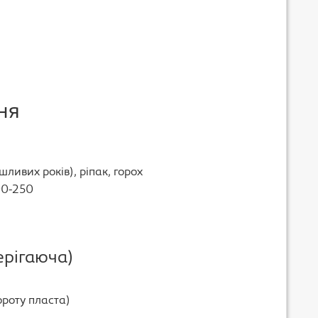
ня
ливих років), ріпак, горох
00-250
ерігаюча)
ороту пласта)