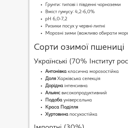
Ґрунти: типові і південні чорноземи
Вміст гумусу: 4,2-6,0%
pH 6,0-7,2
Ризики посух у червні-липні
Морозні зими (важливо обирати мороз
Сорти озимої пшениці
Українські (70% Інститут ро
Антонівка
класична морозостійка
Доля
Харківська селекція
Дорідна
інтенсивна
Альянс
високопродуктивний
Подоба
універсальна
Краса Поділля
Хуртовина
посухостійка
Імпортні (30%)