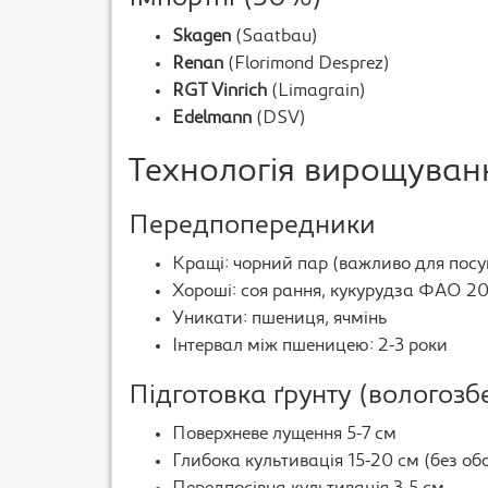
Skagen
(Saatbau)
Renan
(Florimond Desprez)
RGT Vinrich
(Limagrain)
Edelmann
(DSV)
Технологія вирощуван
Передпопередники
Кращі: чорний пар (важливо для посуш
Хороші: соя рання, кукурудза ФАО 2
Уникати: пшениця, ячмінь
Інтервал між пшеницею: 2-3 роки
Підготовка ґрунту (вологозб
Поверхневе лущення 5-7 см
Глибока культивація 15-20 см (без об