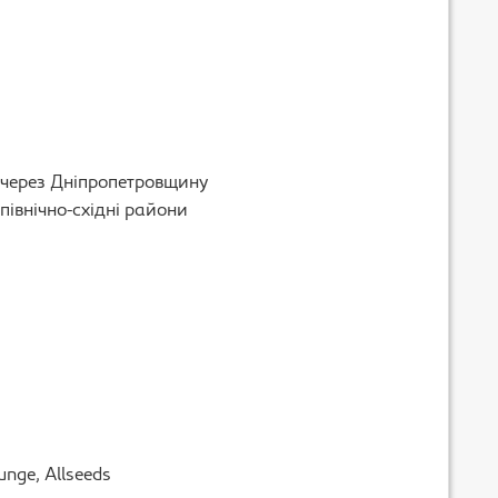
 через Дніпропетровщину
івнічно-східні райони
nge, Allseeds