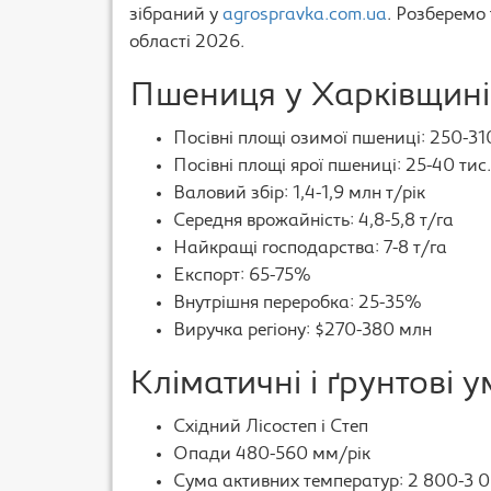
зібраний у
agrospravka.com.ua
. Розберемо
області 2026.
Пшениця у Харківщин
Посівні площі озимої пшениці: 250-310
Посівні площі ярої пшениці: 25-40 тис.
Валовий збір: 1,4-1,9 млн т/рік
Середня врожайність: 4,8-5,8 т/га
Найкращі господарства: 7-8 т/га
Експорт: 65-75%
Внутрішня переробка: 25-35%
Виручка регіону: $270-380 млн
Кліматичні і ґрунтові 
Східний Лісостеп і Степ
Опади 480-560 мм/рік
Сума активних температур: 2 800-3 