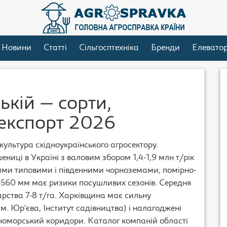
Новини
Статті
Сільгосптехніка
Бренди
Елевато
кій — сорти,
 експорт 2026
культура східноукраїнського агросектору.
ниці в Україні з валовим збором 1,4-1,9 млн т/рік
чими типовими і південними чорноземами, помірно-
560 мм має ризики посушливих сезонів. Середня
дарства 7-8 т/га. Харківщина має сильну
м. Юр’єва, Інститут садівництва) і налагоджені
рноморський коридори. Каталог компаній області