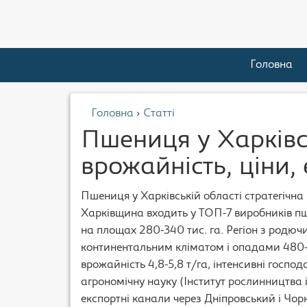
Головна
Головна
›
Статті
Пшениця у Харківсь
врожайність, ціни,
Пшениця у Харківській області стратегічна 
Харківщина входить у ТОП-7 виробників пше
на площах 280-340 тис. га. Регіон з родю
континентальним кліматом і опадами 480-
врожайність 4,8-5,8 т/га, інтенсивні госпо
агрономічну науку (Інститут рослинництва і
експортні канали через Дніпровський і Чо