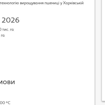
 технологію вирощування пшениці у Харківській
і 2026
 тис. га
 га
умови
000 °C