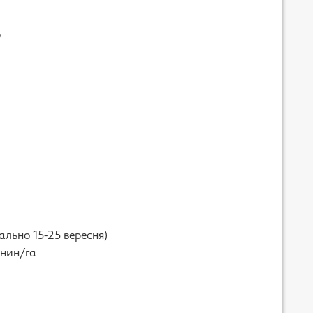
о
ально 15-25 вересня)
інин/га