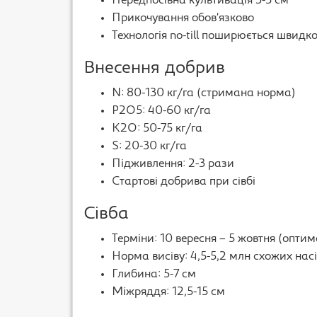
Передпосівна культивація 3-5 см
Прикочування обов’язково
Технологія no-till поширюється швидк
Внесення добрив
N: 80-130 кг/га (стримана норма)
P2O5: 40-60 кг/га
K2O: 50-75 кг/га
S: 20-30 кг/га
Підживлення: 2-3 рази
Стартові добрива при сівбі
Сівба
Терміни: 10 вересня – 5 жовтня (оптим
Норма висіву: 4,5-5,2 млн схожих нас
Глибина: 5-7 см
Міжряддя: 12,5-15 см