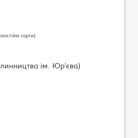
остійкі сорти)
слинництва ім. Юр’єва)