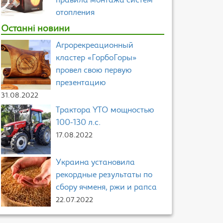
правила монтажа систем
отопления
Останні новини
Агрорекреационный
кластер «ГорбоГоры»
провел свою первую
презентацию
31.08.2022
Трактора YTO мощностью
100-130 л.с.
17.08.2022
Украина установила
рекордные результаты по
сбору ячменя, ржи и рапса
22.07.2022