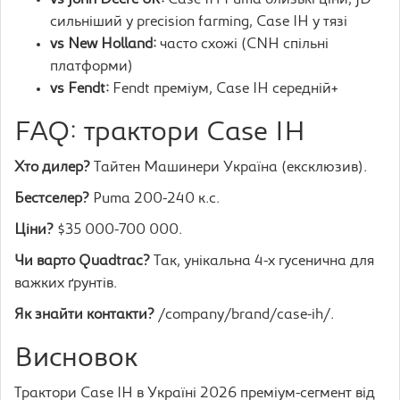
vs John Deere 6R:
Case IH Puma близькі ціни, JD
сильніший у precision farming, Case IH у тязі
vs New Holland:
часто схожі (CNH спільні
платформи)
vs Fendt:
Fendt преміум, Case IH середній+
FAQ: трактори Case IH
Хто дилер?
Тайтен Машинери Україна (ексклюзив).
Бестселер?
Puma 200-240 к.с.
Ціни?
$35 000-700 000.
Чи варто Quadtrac?
Так, унікальна 4-х гусенична для
важких ґрунтів.
Як знайти контакти?
/company/brand/case-ih/.
Висновок
Трактори Case IH в Україні 2026 преміум-сегмент від