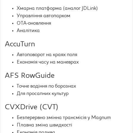
Хмарна платформа (аналог JDLink)
Управління автопарком
OTA-оновлення
Аналітика
AccuTurn
Автоповорот на краях поля
Економія часу на маневрах
AFS RowGuide
Точне водіння по борознах
Для просапних культур
CVXDrive (CVT)
Безперервно змінна трансмісія у Magnum
Плавна зміна швидкості
Економія палива