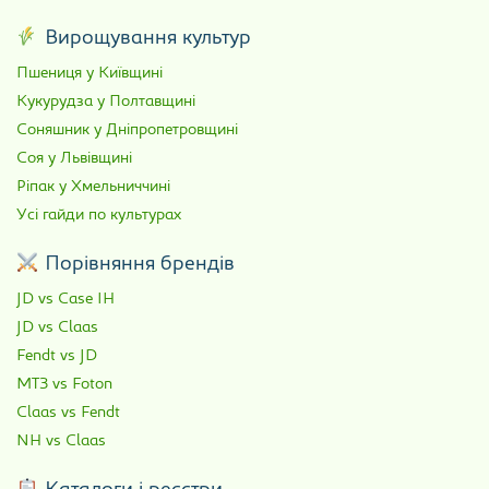
Вирощування культур
Пшениця у Київщині
Кукурудза у Полтавщині
Соняшник у Дніпропетровщині
Соя у Львівщині
Ріпак у Хмельниччині
Усі гайди по культурах
Порівняння брендів
JD vs Case IH
JD vs Claas
Fendt vs JD
МТЗ vs Foton
Claas vs Fendt
NH vs Claas