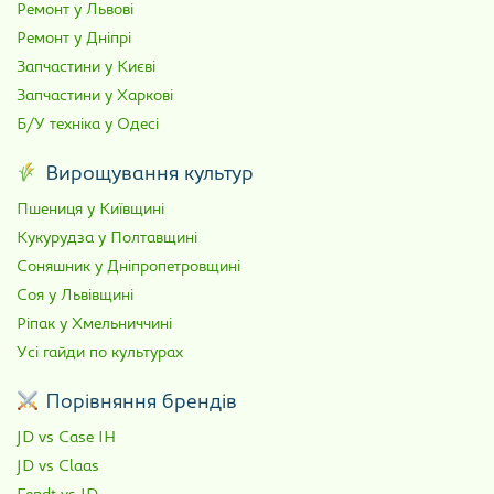
Ремонт у Львові
Ремонт у Дніпрі
Запчастини у Києві
Запчастини у Харкові
Б/У техніка у Одесі
Вирощування культур
Пшениця у Київщині
Кукурудза у Полтавщині
Соняшник у Дніпропетровщині
Соя у Львівщині
Ріпак у Хмельниччині
Усі гайди по культурах
Порівняння брендів
JD vs Case IH
JD vs Claas