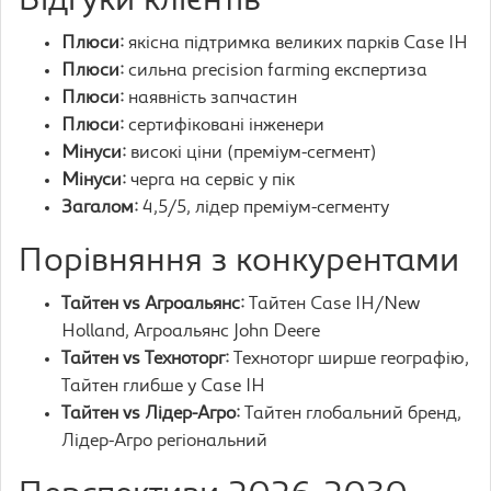
Відгуки клієнтів
Плюси:
якісна підтримка великих парків Case IH
Плюси:
сильна precision farming експертиза
Плюси:
наявність запчастин
Плюси:
сертифіковані інженери
Мінуси:
високі ціни (преміум-сегмент)
Мінуси:
черга на сервіс у пік
Загалом:
4,5/5, лідер преміум-сегменту
Порівняння з конкурентами
Тайтен vs Агроальянс:
Тайтен Case IH/New
Holland, Агроальянс John Deere
Тайтен vs Техноторг:
Техноторг ширше географію,
Тайтен глибше у Case IH
Тайтен vs Лідер-Агро:
Тайтен глобальний бренд,
Лідер-Агро регіональний