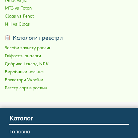
Fendt vs JD
МТЗ vs Foton
Claas vs Fendt
NH vs Claas
Каталоги і реєстри
Засоби захисту рослин
Гліфосат: аналоги
Добрива і склад NPK
Виробники насіння
Елеватори України
Реєстр сортів рослин
Каталог
Головна