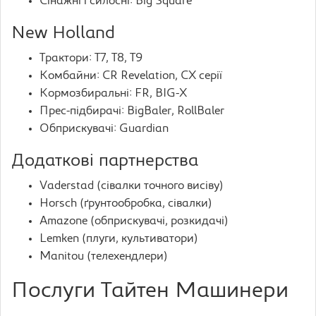
Сінажні і силосні: Big Square
New Holland
Трактори: T7, T8, T9
Комбайни: CR Revelation, CX серії
Кормозбиральні: FR, BIG-X
Прес-підбирачі: BigBaler, RollBaler
Обприскувачі: Guardian
Додаткові партнерства
Vaderstad (сівалки точного висіву)
Horsch (ґрунтообробка, сівалки)
Amazone (обприскувачі, розкидачі)
Lemken (плуги, культиватори)
Manitou (телехендлери)
Послуги Тайтен Машинери