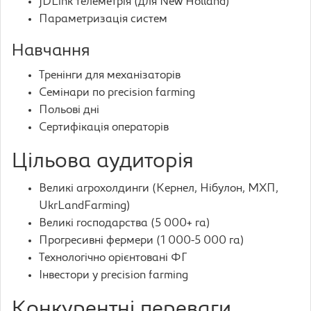
JDLink телеметрія (для New Holland)
Параметризація систем
Навчання
Тренінги для механізаторів
Семінари по precision farming
Польові дні
Сертифікація операторів
Цільова аудиторія
Великі агрохолдинги (Кернел, Нібулон, МХП,
UkrLandFarming)
Великі господарства (5 000+ га)
Прогресивні фермери (1 000-5 000 га)
Технологічно орієнтовані ФГ
Інвестори у precision farming
Конкурентні переваги