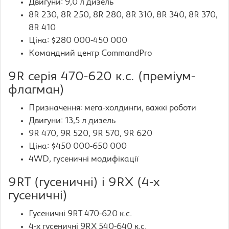
Двигуни: 9,0 л дизель
8R 230, 8R 250, 8R 280, 8R 310, 8R 340, 8R 370,
8R 410
Ціна: $280 000-450 000
Командний центр CommandPro
9R серія 470-620 к.с. (преміум-
флагман)
Призначення: мега-холдинги, важкі роботи
Двигуни: 13,5 л дизель
9R 470, 9R 520, 9R 570, 9R 620
Ціна: $450 000-650 000
4WD, гусеничні модифікації
9RT (гусеничні) і 9RX (4-х
гусеничні)
Гусеничні 9RT 470-620 к.с.
4-х гусеничні 9RX 540-640 к.с.