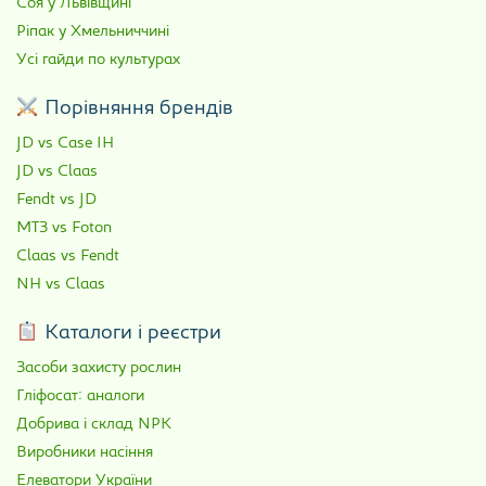
Соя у Львівщині
Ріпак у Хмельниччині
Усі гайди по культурах
Порівняння брендів
JD vs Case IH
JD vs Claas
Fendt vs JD
МТЗ vs Foton
Claas vs Fendt
NH vs Claas
Каталоги і реєстри
Засоби захисту рослин
Гліфосат: аналоги
Добрива і склад NPK
Виробники насіння
Елеватори України