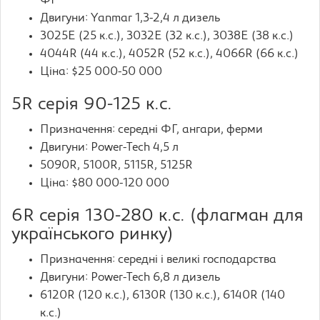
ФГ
Двигуни: Yanmar 1,3-2,4 л дизель
3025E (25 к.с.), 3032E (32 к.с.), 3038E (38 к.с.)
4044R (44 к.с.), 4052R (52 к.с.), 4066R (66 к.с.)
Ціна: $25 000-50 000
5R серія 90-125 к.с.
Призначення: середні ФГ, ангари, ферми
Двигуни: Power-Tech 4,5 л
5090R, 5100R, 5115R, 5125R
Ціна: $80 000-120 000
6R серія 130-280 к.с. (флагман для
українського ринку)
Призначення: середні і великі господарства
Двигуни: Power-Tech 6,8 л дизель
6120R (120 к.с.), 6130R (130 к.с.), 6140R (140
к.с.)