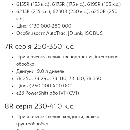
6155R (155 к.с.), 6175R (175 к.с.), 6195R (195 к.с.)
6215R (215 к.с.), 6230R (230 к.с.), 6250R (250
к.с.)
Ціна: $130 000-280 000
Особливості: AutoTrac, JDLink, ISOBUS
7R серія 250-350 к.с.
Призначення: великі господарства, інтенсивна
обробка
Двигуни: 9,0 л дизель
7R 250, 7R 290, 7R 310, 7R 330, 7R 350
Ціна: $250 000-400 000
e23 PowerShift або IVT (CVT)
8R серія 230-410 к.с.
Призначення: великі холдинги, важка
ґрунтообробка