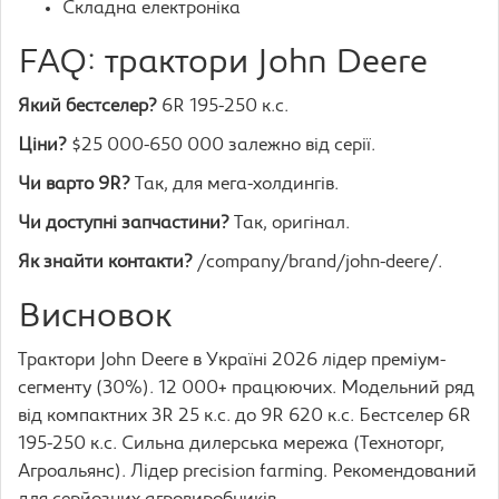
Складна електроніка
FAQ: трактори John Deere
Який бестселер?
6R 195-250 к.с.
Ціни?
$25 000-650 000 залежно від серії.
Чи варто 9R?
Так, для мега-холдингів.
Чи доступні запчастини?
Так, оригінал.
Як знайти контакти?
/company/brand/john-deere/.
Висновок
Трактори John Deere в Україні 2026 лідер преміум-
сегменту (30%). 12 000+ працюючих. Модельний ряд
від компактних 3R 25 к.с. до 9R 620 к.с. Бестселер 6R
195-250 к.с. Сильна дилерська мережа (Техноторг,
Агроальянс). Лідер precision farming. Рекомендований