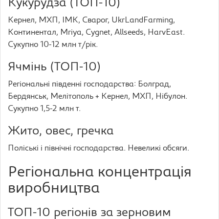
Кукурудза (ТОП-10)
Кернел, МХП, ІМК, Сварог, UkrLandFarming,
Континентал, Mriya, Cygnet, Allseeds, HarvEast.
Сукупно 10-12 млн т/рік.
Ячмінь (ТОП-10)
Регіональні південні господарства: Болград,
Бердянськ, Мелітополь + Кернел, МХП, Нібулон.
Сукупно 1,5-2 млн т.
Жито, овес, гречка
Поліські і північні господарства. Невеликі обсяги.
Регіональна концентрація
виробництва
ТОП-10 регіонів за зерновим