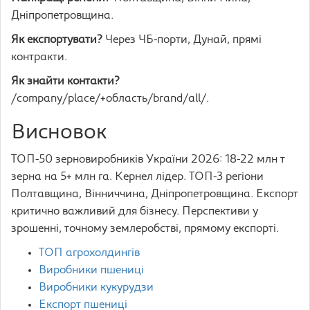
Дніпропетровщина.
Як експортувати?
Через ЧБ-порти, Дунай, прямі
контракти.
Як знайти контакти?
/company/place/+область/brand/all/.
Висновок
ТОП-50 зерновиробників України 2026: 18-22 млн т
зерна на 5+ млн га. Кернел лідер. ТОП-3 регіони
Полтавщина, Вінниччина, Дніпропетровщина. Експорт
критично важливий для бізнесу. Перспективи у
зрошенні, точному землеробстві, прямому експорті.
ТОП агрохолдингів
Виробники пшениці
Виробники кукурудзи
Експорт пшениці