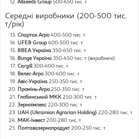
Allseeds Group
500-650 тис. т
Середні виробники (200-500 тис.
т/рік)
Спартак Агро
400-500 тис. т
UFEB Group
400-500 тис. т
ВВЕА Україна
350-450 тис. т
Bunge Україна
350-450 тис. т (виробничі)
Cargill
300-400 тис. т
Велес-Агро
300-400 тис. т
Авіс-Україна
250-350 тис. т
Промінь-Агро
250-350 тис. т
Глобинський МКК
250-300 тис. т
Зерноімпекс
220-300 тис. т
UAH (Ukrainian Agrarian Holding)
220-280 тис. т
МАК-Інвест
200-280 тис. т
Полтавазернопродукт
200-250 тис. т