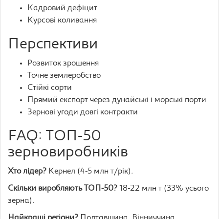
Кадровий дефіцит
Курсові коливання
Перспективи
Розвиток зрошення
Точне землеробство
Стійкі сорти
Прямий експорт через дунайські і морські порти
Зернові угоди довгі контракти
FAQ: ТОП-50
зерновиробників
Хто лідер?
Кернел (4-5 млн т/рік).
Скільки виробляють ТОП-50?
18-22 млн т (33% усього
зерна).
Найкращі регіони?
Полтавщина, Вінниччина,