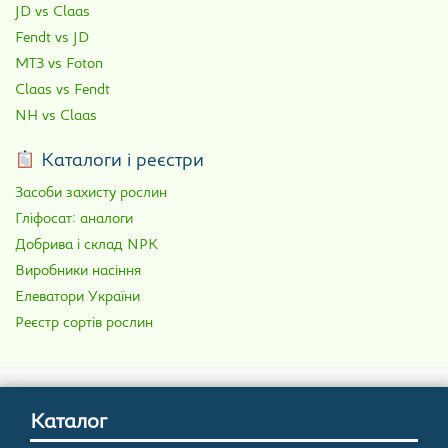
JD vs Claas
Fendt vs JD
МТЗ vs Foton
Claas vs Fendt
NH vs Claas
Каталоги і реєстри
Засоби захисту рослин
Гліфосат: аналоги
Добрива і склад NPK
Виробники насіння
Елеватори України
Реєстр сортів рослин
Каталог