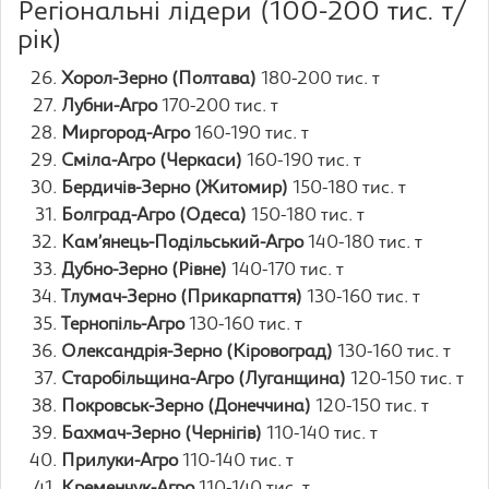
Регіональні лідери (100-200 тис. т/
рік)
Хорол-Зерно (Полтава)
180-200 тис. т
Лубни-Агро
170-200 тис. т
Миргород-Агро
160-190 тис. т
Сміла-Агро (Черкаси)
160-190 тис. т
Бердичів-Зерно (Житомир)
150-180 тис. т
Болград-Агро (Одеса)
150-180 тис. т
Кам’янець-Подільський-Агро
140-180 тис. т
Дубно-Зерно (Рівне)
140-170 тис. т
Тлумач-Зерно (Прикарпаття)
130-160 тис. т
Тернопіль-Агро
130-160 тис. т
Олександрія-Зерно (Кіровоград)
130-160 тис. т
Старобільщина-Агро (Луганщина)
120-150 тис. т
Покровськ-Зерно (Донеччина)
120-150 тис. т
Бахмач-Зерно (Чернігів)
110-140 тис. т
Прилуки-Агро
110-140 тис. т