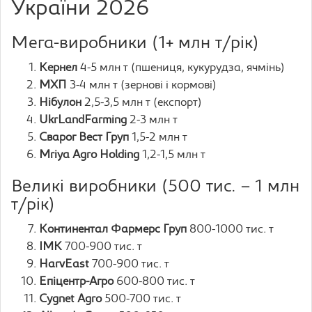
України 2026
Мега-виробники (1+ млн т/рік)
Кернел
4-5 млн т (пшениця, кукурудза, ячмінь)
МХП
3-4 млн т (зернові і кормові)
Нібулон
2,5-3,5 млн т (експорт)
UkrLandFarming
2-3 млн т
Сварог Вест Груп
1,5-2 млн т
Mriya Agro Holding
1,2-1,5 млн т
Великі виробники (500 тис. – 1 млн
т/рік)
Континентал Фармерс Груп
800-1000 тис. т
ІМК
700-900 тис. т
HarvEast
700-900 тис. т
Епіцентр-Агро
600-800 тис. т
Cygnet Agro
500-700 тис. т