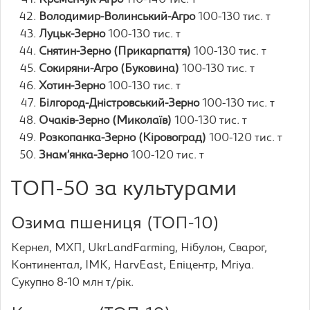
Кременчук-Агро
110-140 тис. т
Володимир-Волинський-Агро
100-130 тис. т
Луцьк-Зерно
100-130 тис. т
Снятин-Зерно (Прикарпаття)
100-130 тис. т
Сокиряни-Агро (Буковина)
100-130 тис. т
Хотин-Зерно
100-130 тис. т
Білгород-Дністровський-Зерно
100-130 тис. т
Очаків-Зерно (Миколаїв)
100-130 тис. т
Розкопанка-Зерно (Кіровоград)
100-120 тис. т
Знам’янка-Зерно
100-120 тис. т
ТОП-50 за культурами
Озима пшениця (ТОП-10)
Кернел, МХП, UkrLandFarming, Нібулон, Сварог,
Континентал, ІМК, HarvEast, Епіцентр, Mriya.
Сукупно 8-10 млн т/рік.