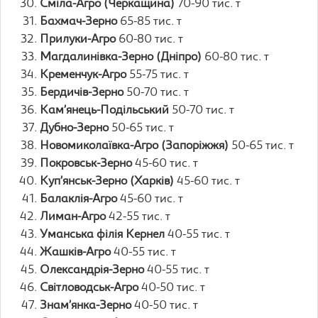
Сміла-Агро (Черкащина)
70-90 тис. т
Бахмач-Зерно
65-85 тис. т
Прилуки-Агро
60-80 тис. т
Магдалинівка-Зерно (Дніпро)
60-80 тис. т
Кременчук-Агро
55-75 тис. т
Бердичів-Зерно
50-70 тис. т
Кам’янець-Подільський
50-70 тис. т
Дубно-Зерно
50-65 тис. т
Новомиколаївка-Агро (Запоріжжя)
50-65 тис. т
Покровськ-Зерно
45-60 тис. т
Куп’янськ-Зерно (Харків)
45-60 тис. т
Балаклія-Агро
45-60 тис. т
Лиман-Агро
42-55 тис. т
Уманська філія Кернел
40-55 тис. т
Жашків-Агро
40-55 тис. т
Олександрія-Зерно
40-55 тис. т
Світловодськ-Агро
40-50 тис. т
Знам’янка-Зерно
40-50 тис. т