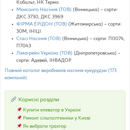
Кобальт, НК Термо
Монсанто Насіння (ТОВ)
(Вінницька) – сорти:
ДКС 3730, ДКС 3969
ФІРМА ЕРІДОН (ТОВ)
(Житомирська) – сорти:
30М, ІНІЦІ
Стасі Насіння (ТОВ)
(Вінницька) – сорти: П0074,
П7043
Лімагрейн Україна (ТОВ)
(Дніпропетровська) –
сорти: Aдевей, ІНВАДОР
Повний каталог виробників насіння кукурудзи (173
компаній)
Корисні розділи
Купити елеватор в Україні
Ремонт сільгосптехніки у Києві
Як вибрати трактор