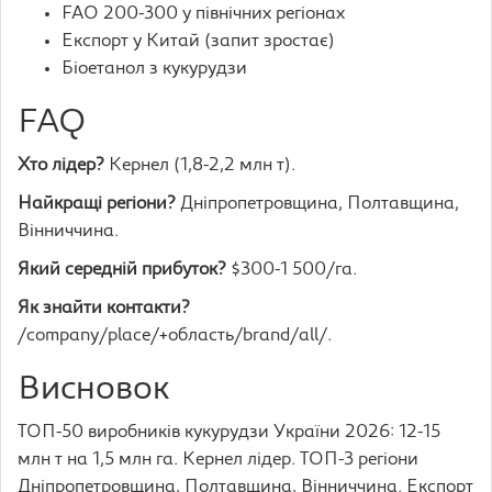
FAO 200-300 у північних регіонах
Експорт у Китай (запит зростає)
Біоетанол з кукурудзи
FAQ
Хто лідер?
Кернел (1,8-2,2 млн т).
Найкращі регіони?
Дніпропетровщина, Полтавщина,
Вінниччина.
Який середній прибуток?
$300-1 500/га.
Як знайти контакти?
/company/place/+область/brand/all/.
Висновок
ТОП-50 виробників кукурудзи України 2026: 12-15
млн т на 1,5 млн га. Кернел лідер. ТОП-3 регіони
Дніпропетровщина, Полтавщина, Вінниччина. Експорт