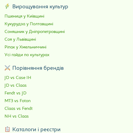
Вирощування культур
Пшениця у Київщині
Кукурудза у Полтавщині
Соняшник у Дніпропетровщині
Соя у Львівщині
Ріпак у Хмельниччині
Усі гайди по культурах
Порівняння брендів
JD vs Case IH
JD vs Claas
Fendt vs JD
МТЗ vs Foton
Claas vs Fendt
NH vs Claas
Каталоги і реєстри