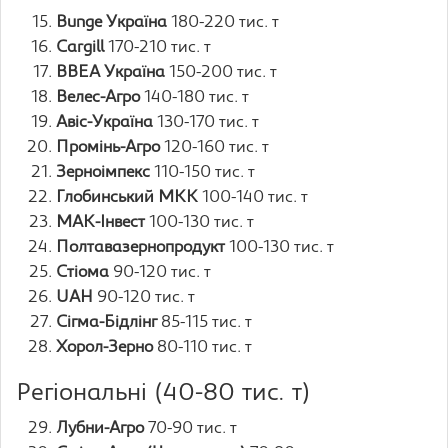
Bunge Україна
180-220 тис. т
Cargill
170-210 тис. т
ВВЕА Україна
150-200 тис. т
Велес-Агро
140-180 тис. т
Авіс-Україна
130-170 тис. т
Промінь-Агро
120-160 тис. т
Зерноімпекс
110-150 тис. т
Глобинський МКК
100-140 тис. т
МАК-Інвест
100-130 тис. т
Полтавазернопродукт
100-130 тис. т
Стіома
90-120 тис. т
UAH
90-120 тис. т
Сігма-Бідлінг
85-115 тис. т
Хорол-Зерно
80-110 тис. т
Регіональні (40-80 тис. т)
Лубни-Агро
70-90 тис. т