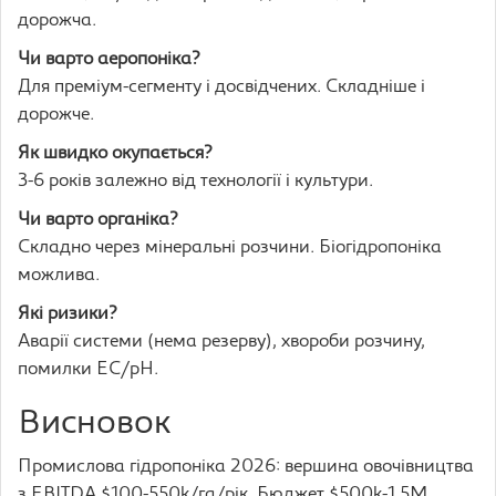
дорожча.
Чи варто аеропоніка?
Для преміум-сегменту і досвідчених. Складніше і
дорожче.
Як швидко окупається?
3-6 років залежно від технології і культури.
Чи варто органіка?
Складно через мінеральні розчини. Біогідропоніка
можлива.
Які ризики?
Аварії системи (нема резерву), хвороби розчину,
помилки EC/pH.
Висновок
Промислова гідропоніка 2026: вершина овочівництва
з EBITDA $100-550k/га/рік. Бюджет $500k-1,5M.