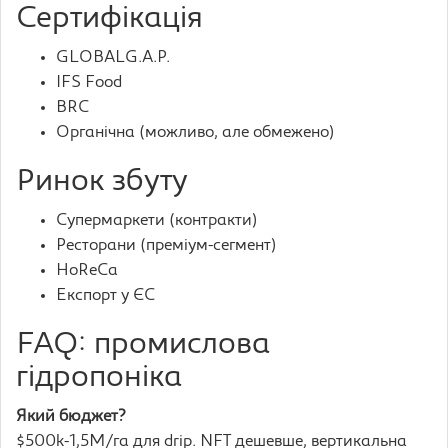
Сертифікація
GLOBALG.A.P.
IFS Food
BRC
Органічна (можливо, але обмежено)
Ринок збуту
Супермаркети (контракти)
Ресторани (преміум-сегмент)
HoReCa
Експорт у ЄС
FAQ: промислова
гідропоніка
Який бюджет?
$500k-1,5M/га для drip. NFT дешевше, вертикальна