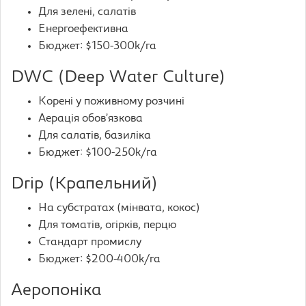
Для зелені, салатів
Енергоефективна
Бюджет: $150-300k/га
DWC (Deep Water Culture)
Корені у поживному розчині
Аерація обов’язкова
Для салатів, базиліка
Бюджет: $100-250k/га
Drip (Крапельний)
На субстратах (мінвата, кокос)
Для томатів, огірків, перцю
Стандарт промислу
Бюджет: $200-400k/га
Аеропоніка