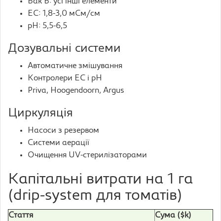
Бак Б: усі інші елементи
EC: 1,8-3,0 мСм/см
pH: 5,5-6,5
Дозувальні системи
Автоматичне змішування
Контролери EC і pH
Priva, Hoogendoorn, Argus
Циркуляція
Насоси з резервом
Системи аерації
Очищення UV-стерилізаторами
Капітальні витрати на 1 га
(drip-system для томатів)
Стаття
Сума ($k)