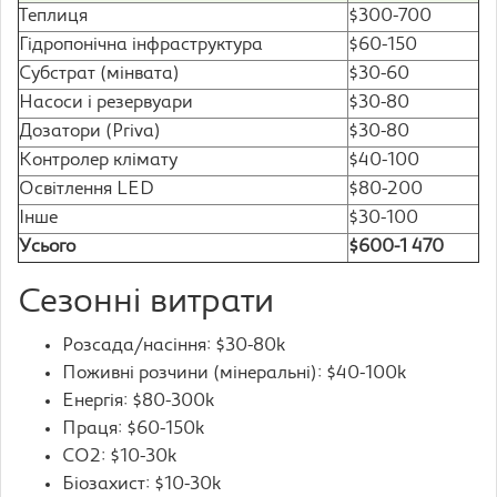
Теплиця
$300-700
Гідропонічна інфраструктура
$60-150
Субстрат (мінвата)
$30-60
Насоси і резервуари
$30-80
Дозатори (Priva)
$30-80
Контролер клімату
$40-100
Освітлення LED
$80-200
Інше
$30-100
Усього
$600-1 470
Сезонні витрати
Розсада/насіння: $30-80k
Поживні розчини (мінеральні): $40-100k
Енергія: $80-300k
Праця: $60-150k
CO2: $10-30k
Біозахист: $10-30k