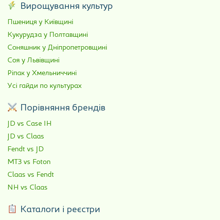
Вирощування культур
Пшениця у Київщині
Кукурудза у Полтавщині
Соняшник у Дніпропетровщині
Соя у Львівщині
Ріпак у Хмельниччині
Усі гайди по культурах
Порівняння брендів
JD vs Case IH
JD vs Claas
Fendt vs JD
МТЗ vs Foton
Claas vs Fendt
NH vs Claas
Каталоги і реєстри