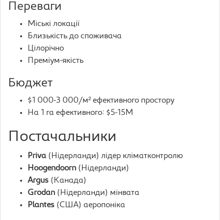
Переваги
Міські локації
Близькість до споживача
Цілорічно
Преміум-якість
Бюджет
$1 000-3 000/м² ефективного простору
На 1 га ефективного: $5-15M
Постачальники
Priva
(Нідерланди) лідер кліматконтролю
Hoogendoorn
(Нідерланди)
Argus
(Канада)
Grodan
(Нідерланди) мінвата
Plantes
(США) аеропоніка