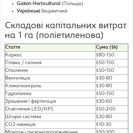
Gakon Horticultural
(Польща)
Українські
бюджетний
Складові капітальних витрат
на 1 га (поліетиленова)
Стаття
Сума ($k)
Каркас
$80-150
Плівка / скління
$50-150
Опалення
$50-150
Вентиляція
$30-80
Кліматконтроль
$30-80
Гідропоніка
$50-150
Зрошення і фертигація
$30-60
Освітлення LED/HPS
$50-200
Шторні системи
$30-80
CO2 інжекція
$10-30
Монтаж і пусконалагоджування
$50-100