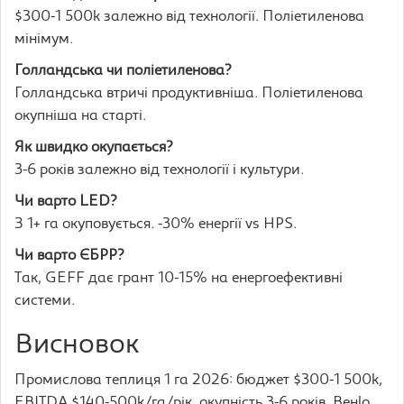
$300-1 500k залежно від технології. Поліетиленова
мінімум.
Голландська чи поліетиленова?
Голландська втричі продуктивніша. Поліетиленова
окупніша на старті.
Як швидко окупається?
3-6 років залежно від технології і культури.
Чи варто LED?
З 1+ га окуповується. -30% енергії vs HPS.
Чи варто ЄБРР?
Так, GEFF дає грант 10-15% на енергоефективні
системи.
Висновок
Промислова теплиця 1 га 2026: бюджет $300-1 500k,
EBITDA $140-500k/га/рік, окупність 3-6 років. Венlo