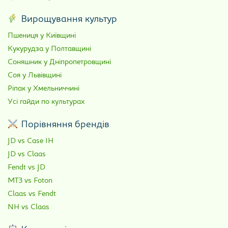
Вирощування культур
Пшениця у Київщині
Кукурудза у Полтавщині
Соняшник у Дніпропетровщині
Соя у Львівщині
Ріпак у Хмельниччині
Усі гайди по культурах
Порівняння брендів
JD vs Case IH
JD vs Claas
Fendt vs JD
МТЗ vs Foton
Claas vs Fendt
NH vs Claas