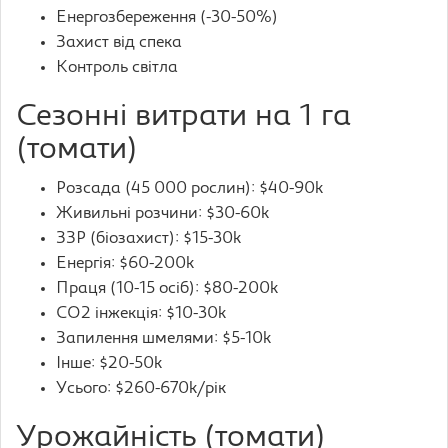
Енергозбереження (-30-50%)
Захист від спека
Контроль світла
Сезонні витрати на 1 га
(томати)
Розсада (45 000 рослин): $40-90k
Живильні розчини: $30-60k
ЗЗР (біозахист): $15-30k
Енергія: $60-200k
Праця (10-15 осіб): $80-200k
CO2 інжекція: $10-30k
Запилення шмелями: $5-10k
Інше: $20-50k
Усього: $260-670k/рік
Урожайність (томати)