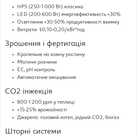
HPS (250-1 000 Вт) класика
LED (200-600 Вт) енергоефективність +30%
Освітлення +30-50% продуктивності взимку
Витрати: $0,10-0,20/кВт*год
Зрошення і фертигація
Крапельне на кожну рослину
Маточні розчини
EC, pH контроль
Автоматичне змішування
CO2 інжекція
800-1 200 ppm у теплиці
+15-25% врожайності
Джерела: газовий котел, рідкий CO2, біогаз
Шторні системи