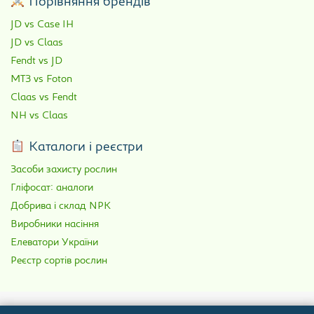
Порівняння брендів
JD vs Case IH
JD vs Claas
Fendt vs JD
МТЗ vs Foton
Claas vs Fendt
NH vs Claas
Каталоги і реєстри
Засоби захисту рослин
Гліфосат: аналоги
Добрива і склад NPK
Виробники насіння
Елеватори України
Реєстр сортів рослин