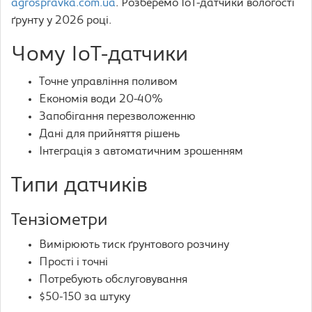
agrospravka.com.ua
. Розберемо IoT-датчики вологості
ґрунту у 2026 році.
Чому IoT-датчики
Точне управління поливом
Економія води 20-40%
Запобігання перезволоженню
Дані для прийняття рішень
Інтеграція з автоматичним зрошенням
Типи датчиків
Тензіометри
Вимірюють тиск ґрунтового розчину
Прості і точні
Потребують обслуговування
$50-150 за штуку