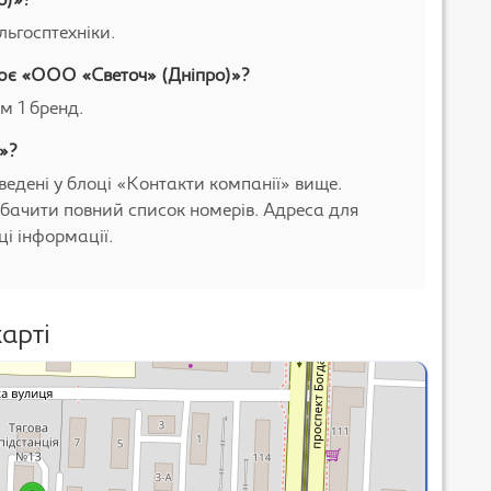
о)»?
льгосптехніки.
цює «ООО «Светоч» (Дніпро)»?
м 1 бренд.
»?
ведені у блоці «Контакти компанії» вище.
бачити повний список номерів. Адреса для
і інформації.
арті