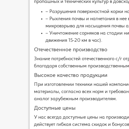
пропашных и технических культур в довсх
– Разрушения поверхностной корки на
– Рыхления почвы и нагнетания в нее
микровзрыва для насыщения почвы а
– Уничтожение сорняков на стадии н
движения 15-20 км в час).
Отечественное производство
Знание потребностей отечественного с/г о
благодаря собственным производственным
Высокое качество продукции
При изготовлении техники нашей компани
материалы, согласно всех норм и требова
аналог зарубежным производителям.
Доступные цены
У нас всегда доступные цены на производ
действует гибкая система скидок и бонусов