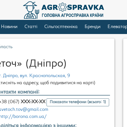
Новини
Статті
Сільгосптехніка
Бренди
Елевато
бласть
оч» (Дніпро)
г. Дніпро, вул. Краснопольская, 9
атисніть на адресу, щоб подивитися на карті)
нтакти компанії:
+38 (067)
XXX-XX-XX
Показати телефони (всього: 1)
svetoch.tov@gmail.com
http://borona.com.ua/
діліться інформацією з іншими: