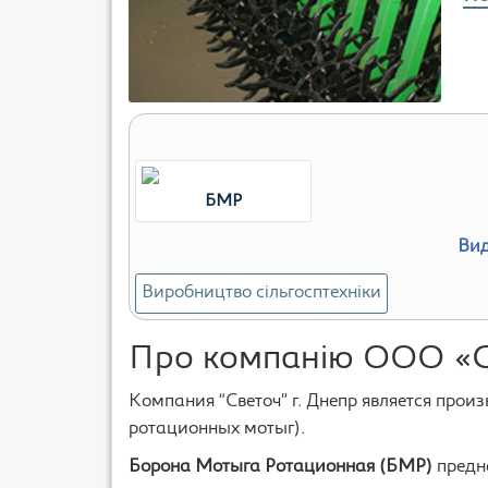
БМР
Вид
Виробництво сільгосптехніки
Про компанію ООО «Св
Компания “Светоч” г. Днепр является про
ротационных мотыг).
Борона Мотыга Ротационная (БМР)
предна