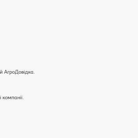
ій АгроДовідка.
 компанії.