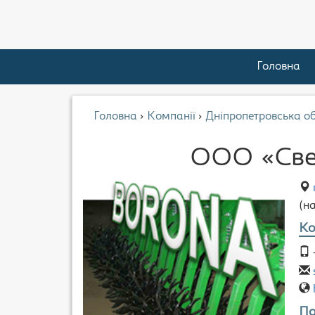
Головна
Головна
›
Компанії
›
Дніпропетровська о
ООО «Свет
(н
Ко
По