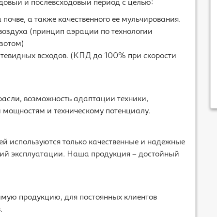
одовый и послевсходовый период с целью:
 почве, а также качественного ее мульчирования.
 воздуха (принцип аэрации по технологии
зотом)
итевидных всходов. (КПД до 100% при скорости
трасли, возможность адаптации техники,
 мощностям и техническому потенциалу.
ей используются только качественные и надежные
ний эксплуатации. Наша продукция – достойный
имую продукцию, для постоянных клиентов
.