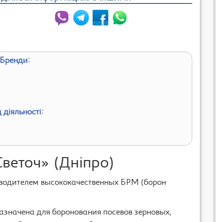
Бренди:
 діяльності:
еточ» (Дніпро)
изводителем высококачественных БРМ (борон
значена для боронования посевов зерновых,