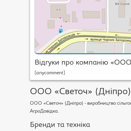
Відгуки про компанію «ООО
[anycomment]
ООО «Светоч» (Дніпро) 
ООО «Светоч» (Дніпро) - виробництво сільгосп
АгроДовідка.
Бренди та техніка