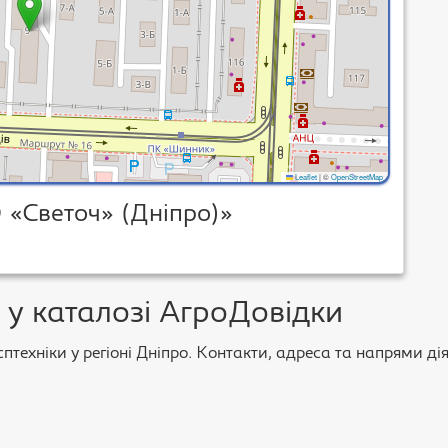
Leaflet
|
©
OpenStreetMap
 «Светоч» (Дніпро)»
у каталозі АгроДовідки
техніки у регіоні Дніпро. Контакти, адреса та напрями дія