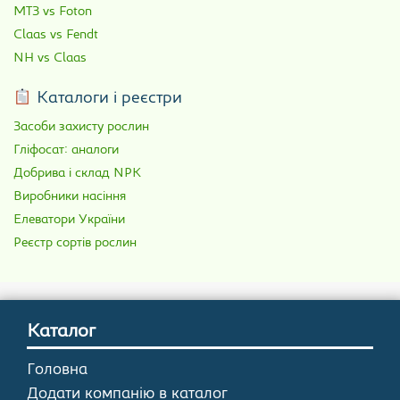
МТЗ vs Foton
Claas vs Fendt
NH vs Claas
Каталоги і реєстри
Засоби захисту рослин
Гліфосат: аналоги
Добрива і склад NPK
Виробники насіння
Елеватори України
Реєстр сортів рослин
Каталог
Головна
Додати компанію в каталог