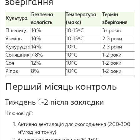
зберігання
Безпечна
Температура
Термін
Культура
вологість
(макс)
зберігання
Пшениця
14%
10-15°C
3+ років
Ячмінь
14%
10-15°C
2-3 роки
Кукурудза
14%
10°C
2-3 роки
Соняшник
7-8%
10°C
1-2 роки
Соя
12%
10°C
1-2 роки
Ріпак
8%
10°C
1-2 роки
Перший місяць контроль
Тиждень 1-2 після закладки
Ключові дії:
Активна вентиляція для охолодження (200-300
м³/год на тонну)