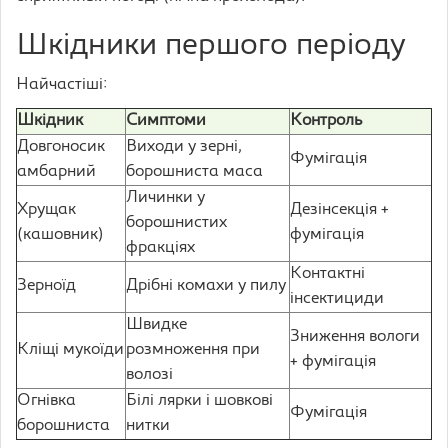
Шкідники першого періоду
Найчастіші:
Шкідник
Симптоми
Контроль
Довгоносик
Виходи у зерні,
Фумігація
амбарний
борошниста маса
Личинки у
Хрущак
Дезінсекція +
борошнистих
(кашовник)
фумігація
фракціях
Контактні
Зерноїд
Дрібні комахи у пилу
інсектициди
Швидке
Зниження вологи
Кліщі мукоїди
розмноження при
+ фумігація
волозі
Огнівка
Білі лярки і шовкові
Фумігація
борошниста
нитки