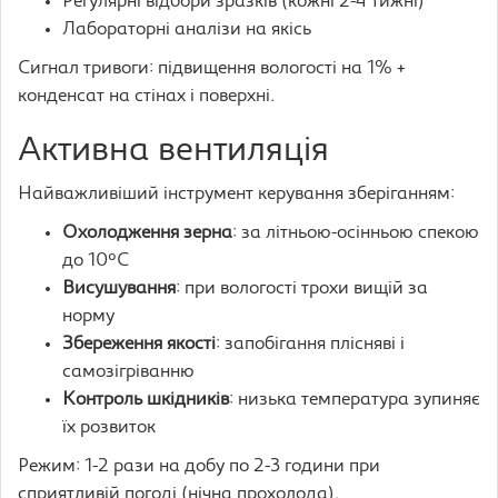
Регулярні відбори зразків (кожні 2-4 тижні)
Лабораторні аналізи на якісь
Сигнал тривоги: підвищення вологості на 1% +
конденсат на стінах і поверхні.
Активна вентиляція
Найважливіший інструмент керування зберіганням:
Охолодження зерна
: за літньою-осінньою спекою
до 10°C
Висушування
: при вологості трохи вищій за
норму
Збереження якості
: запобігання плісняві і
самозігріванню
Контроль шкідників
: низька температура зупиняє
їх розвиток
Режим: 1-2 рази на добу по 2-3 години при
сприятливій погоді (нічна прохолода).