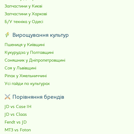
Запчастини у Києві
Запчастини у Харкові
Б/У техніка у Одесі
Вирощування культур
Пшениця у Київщині
Кукурудза у Полтавщині
Соняшник у Дніпропетровщині
Соя у Львівщині
Ріпак у Хмельниччині
Усі гайди по культурах
Порівняння брендів
JD vs Case IH
JD vs Claas
Fendt vs JD
МТЗ vs Foton