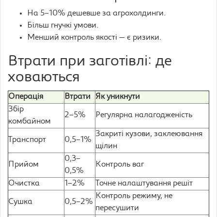
На 5–10% дешевше за агрохолдинги.
Більш гнучкі умови.
Менший контроль якості — є ризики.
Втрати при заготівлі: де
ховаються
Операція
Втрати
Як уникнути
Збір
2–5%
Регулярна налагодженість
комбайном
Закриті кузови, заклеювання
Транспорт
0,5–1%
щілин
0,3–
Прийом
Контроль ваг
0,5%
Очистка
1–2%
Точне налаштування решіт
Контроль режиму, не
Сушка
0,5–2%
пересушити