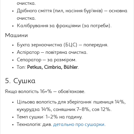
очистка.
Дрібного сміття (пил, насіння бур’янів) — основна
очистка.
Калібрування за фракціями (за потреби).
Машини
Бухта зерноочистна (БЦС) — попередня.
Аспіратор — повітряна очистка.
Сепаратор — за розміром.
Топ:
Petkus, Cimbria, Bühler
.
5. Сушка
Якщо вологість 16+% — обов’язкове.
Цільова вологість для зберігання: пшениця 14%,
кукурудза 14%, соняшник 7–8%, соя 12%.
Темп сушки: 1–2% на годину.
Технологія: див.
детально про сушарки
.