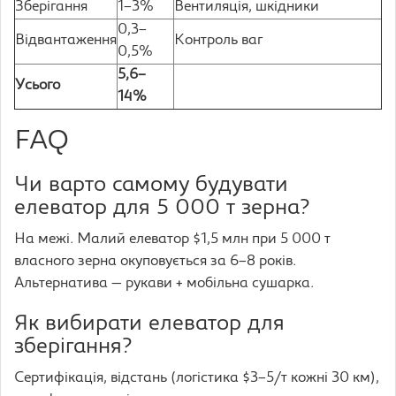
Зберігання
1–3%
Вентиляція, шкідники
0,3–
Відвантаження
Контроль ваг
0,5%
5,6–
Усього
14%
FAQ
Чи варто самому будувати
елеватор для 5 000 т зерна?
На межі. Малий елеватор $1,5 млн при 5 000 т
власного зерна окуповується за 6–8 років.
Альтернатива — рукави + мобільна сушарка.
Як вибирати елеватор для
зберігання?
Сертифікація, відстань (логістика $3–5/т кожні 30 км),