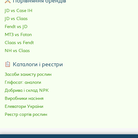
Порівняння брендів
JD vs Case IH
JD vs Claas
Fendt vs JD
МТЗ vs Foton
Claas vs Fendt
NH vs Claas
Каталоги і реєстри
Засоби захисту рослин
Гліфосат: аналоги
Добрива і склад NPK
Виробники насіння
Елеватори України
Реєстр сортів рослин