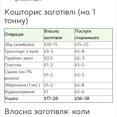
Кошторис заготівлі (на 1
тонну)
Власна
Послуги
Операція
заготівля
стороннього
Збір (комбайн)
$10–15
$15–25
Транспорт з поля
$3–5
$5–8
Прийом і ваги
$0,5
$2–3
Очистка
$1–2
$3–5
Сушка (на 1%
$1–2
$3–5
вологи)
Зберігання (1 міс.)
$1–2
$5–8
Відвантаження
$1
$3–4
Усього
$17–28
$36–58
Власна заготівля: коли