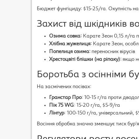
Бюджет фунгіциду: $15-25/га. Окупність на 
Захист від шкідників в
Озима совка:
Карате Зеон 0,15 л/га
Хлібна жужелиця:
Карате Зеон, особл
Попелиця озима:
переносник вірусів
Хрестоцвіті блішки (на ріпаку):
якщо не
Боротьба з осінніми б
На засмічених посівах:
Гранстар Про
: 10-15 г/га проти дводо
Пік 75 WG
: 15-20 г/га, $5-9/га
Лінтур
: 100-150 г/га, універсальний, 
Восіння обробка значно зменшує тиск бур’ян