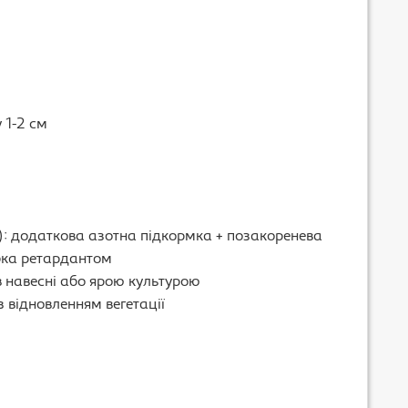
 1-2 см
): додаткова азотна підкормка + позакоренева
бка ретардантом
ів навесні або ярою культурою
 з відновленням вегетації