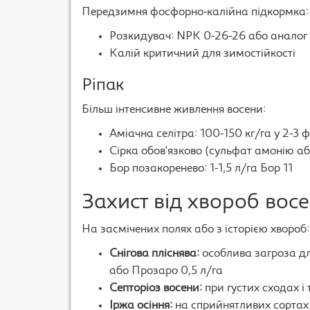
Передзимня фосфорно-калійна підкормка:
Розкидувач: NPK 0-26-26 або аналог 
Калій критичний для зимостійкості
Ріпак
Більш інтенсивне живлення восени:
Аміачна селітра: 100-150 кг/га у 2-3 
Сірка обов’язково (сульфат амонію а
Бор позакоренево: 1-1,5 л/га Бор 11
Захист від хвороб вос
На засмічених полях або з історією хвороб:
Снігова пліснява:
особлива загроза дл
або Прозаро 0,5 л/га
Септоріоз восени:
при густих сходах і 
Іржа осіння:
на сприйнятливих сортах