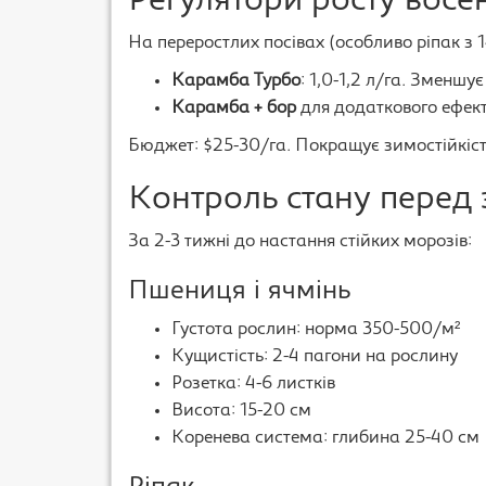
Регулятори росту восе
На переростлих посівах (особливо ріпак з 
Карамба Турбо
: 1,0-1,2 л/га. Зменшу
Карамба + бор
для додаткового ефек
Бюджет: $25-30/га. Покращує зимостійкіст
Контроль стану перед
За 2-3 тижні до настання стійких морозів:
Пшениця і ячмінь
Густота рослин: норма 350-500/м²
Кущистість: 2-4 пагони на рослину
Розетка: 4-6 листків
Висота: 15-20 см
Коренева система: глибина 25-40 см