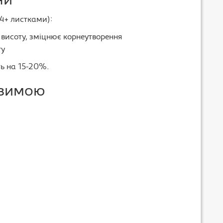
ни
14+ листками):
є висоту, зміцнює корнеутворення
ту
ь на 15-20%.
 зимою