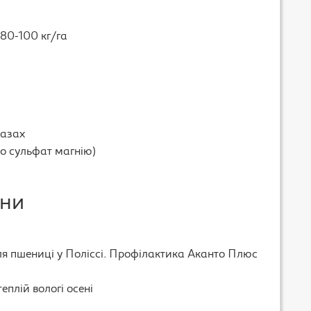
80-100 кг/га
фазах
бо сульфат магнію)
ени
я пшениці у Поліссі. Профілактика Аканто Плюс
теплій вологі осені