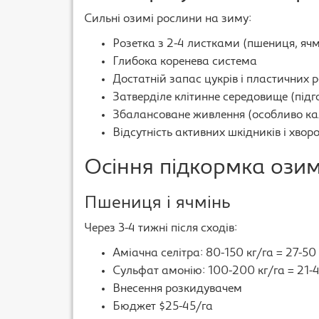
Сильні озимі рослини на зиму:
Розетка з 2-4 листками (пшениця, ячмі
Глибока коренева система
Достатній запас цукрів і пластичних р
Затверділе клітинне середовище (підг
Збалансоване живлення (особливо ка
Відсутність активних шкідників і хвор
Осіння підкормка ози
Пшениця і ячмінь
Через 3-4 тижні після сходів:
Аміачна селітра: 80-150 кг/га = 27-50
Сульфат амонію: 100-200 кг/га = 21-4
Внесення розкидувачем
Бюджет $25-45/га