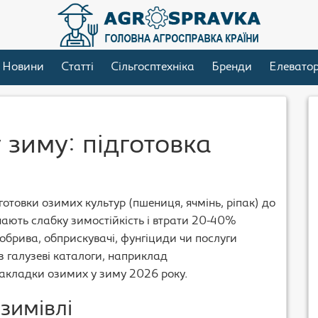
Новини
Статті
Сільгосптехніка
Бренди
Елевато
 зиму: підготовка
отовки озимих культур (пшениця, ячмінь, ріпак) до
чають слабку зимостійкість і втрати 20-40%
обрива, обприскувачі, фунгіциди чи послуги
з галузеві каталоги, наприклад
закладки озимих у зиму 2026 року.
зимівлі