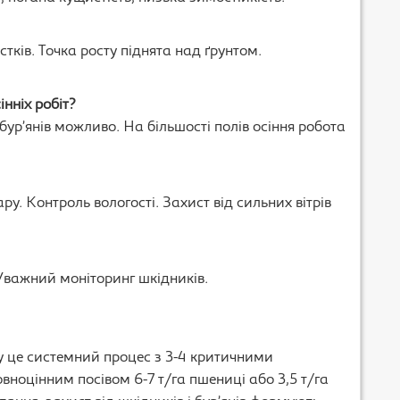
тків. Точка росту піднята над ґрунтом.
нніх робіт?
бур’янів можливо. На більшості полів осіння робота
у. Контроль вологості. Захист від сильних вітрів
Уважний моніторинг шкідників.
у це системний процес з 3-4 критичними
вноцінним посівом 6-7 т/га пшениці або 3,5 т/га