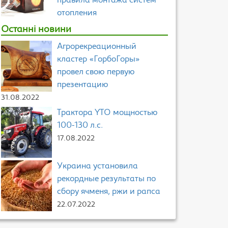
правила монтажа систем
отопления
Останні новини
Агрорекреационный
кластер «ГорбоГоры»
провел свою первую
презентацию
31.08.2022
Трактора YTO мощностью
100-130 л.с.
17.08.2022
Украина установила
рекордные результаты по
сбору ячменя, ржи и рапса
22.07.2022