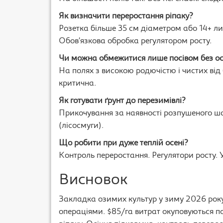
Як визначити переростання ріпаку?
Розетка більше 35 см діаметром або 14+ лис
Обов’язкова обробка регулятором росту.
Чи можна обмежитися лише посівом без осі
На полях з високою родючістю і чистих від 
критична.
Як готувати ґрунт до перезимівлі?
Прикочування за наявності розпушеного шар
(лісосмуги).
Що робити при дуже теплій осені?
Контроль переростання. Регулятори росту. 
Висновок
Закладка озимих культур у зиму 2026 рок
операціями. $85/га витрат окуповуються по