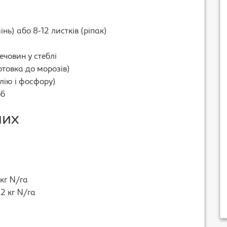
нь) або 8-12 листків (ріпак)
ечовин у стеблі
отовка до морозів)
лію і фосфору)
об
мих
 кг N/га
2 кг N/га