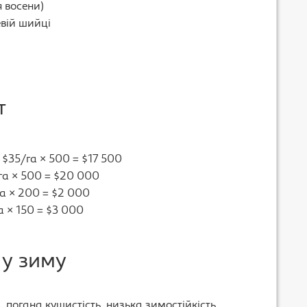
 восени)
евій шийці
т
 $35/га × 500 = $17 500
а × 500 = $20 000
/га × 200 = $2 000
а × 150 = $3 000
 у зиму
и, погана кущистість, низька зимостійкість.