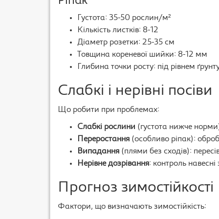
Ріпак
Густота: 35-50 рослин/м²
Кількість листків: 8-12
Діаметр розетки: 25-35 см
Товщина кореневої шийки: 8-12 мм
Глибина точки росту: під рівнем ґрунту
Слабкі і нерівні посіви
Що робити при проблемах:
Слабкі рослини
(густота нижче норми
Переростання
(особливо ріпак): обро
Випадання
(плями без сходів): перес
Нерівне дозрівання
: контроль навесні
Прогноз зимостійкості
Фактори, що визначають зимостійкість: