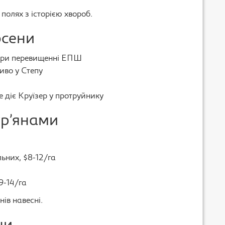
полях з історією хвороб.
осени
 при перевищенні ЕПШ
иво у Степу
 діє Круїзер у протруйнику
ур’янами
льних, $8-12/га
$9-14/га
ів навесні.