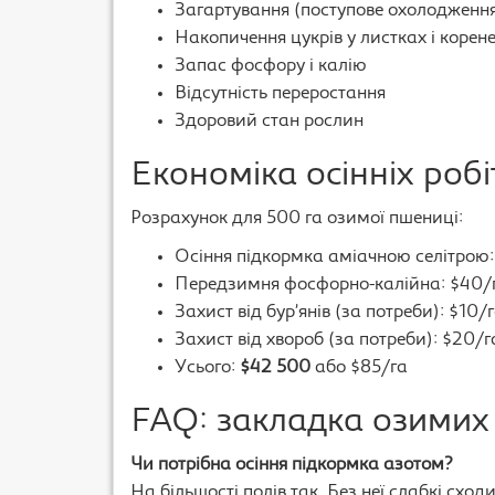
Загартування (поступове охолодження
Накопичення цукрів у листках і корен
Запас фосфору і калію
Відсутність переростання
Здоровий стан рослин
Економіка осінніх робі
Розрахунок для 500 га озимої пшениці:
Осіння підкормка аміачною селітрою:
Передзимня фосфорно-калійна: $40/г
Захист від бур’янів (за потреби): $10
Захист від хвороб (за потреби): $20/г
Усього:
$42 500
або $85/га
FAQ: закладка озимих
Чи потрібна осіння підкормка азотом?
На більшості полів так. Без неї слабкі сход