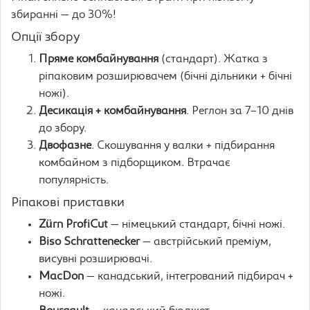
збиранні — до 30%!
Опції збору
Пряме комбайнування
(стандарт). Жатка з
ріпаковим розширювачем (бічні дільники + бічні
ножі).
Десикація + комбайнування
. Реглон за 7–10 днів
до збору.
Двофазне
. Скошування у валки + підбирання
комбайном з підборщиком. Втрачає
популярність.
Ріпакові приставки
Zürn ProfiCut
— німецький стандарт, бічні ножі.
Biso Schrattenecker
— австрійський преміум,
висувні розширювачі.
MacDon
— канадський, інтегрований підбирач +
ножі.