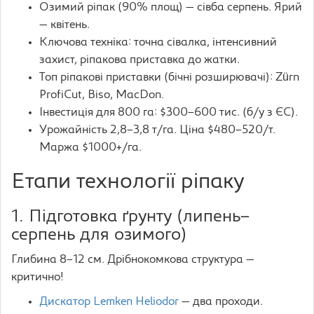
Озимий ріпак (90% площ) — сівба серпень. Ярий
— квітень.
Ключова техніка: точна сівалка, інтенсивний
захист, ріпакова приставка до жатки.
Топ ріпакові приставки (бічні розширювачі): Zürn
ProfiCut, Biso, MacDon.
Інвестиція для 800 га: $300–600 тис. (б/у з ЄС).
Урожайність 2,8–3,8 т/га. Ціна $480–520/т.
Маржа $1000+/га.
Етапи технології ріпаку
1. Підготовка ґрунту (липень–
серпень для озимого)
Глибина 8–12 см. Дрібнокомкова структура —
критично!
Дискатор Lemken Heliodor
— два проходи.