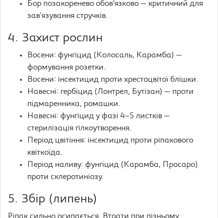
Бор позакоренево обов’язково — критичний для
зав’язування стручків.
4. Захист рослин
Восени: фунгіцид (Колосаль, Карамба) —
формування розетки.
Восени: інсектицид проти хрестоцвітої блішки.
Навесні: гербіцид (Лонтрел, Бутізан) — проти
підмаренника, ромашки.
Навесні: фунгіцид у фазі 4–5 листків —
стерилізація гілкоутворення.
Період цвітіння: інсектицид проти ріпакового
квіткоїда.
Період наливу: фунгіцид (Карамба, Просаро)
проти склеротиніозу.
5. Збір (липень)
Ріпак сильно осипається. Втрати при пізньому