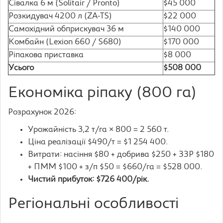
Сівалка 6 м (Solitair / Pronto)
$45 000
Розкидувач 4200 л (ZA-TS)
$22 000
Самохідний обприскувач 36 м
$140 000
Комбайн (Lexion 660 / S680)
$170 000
Ріпакова приставка
$8 000
Усього
$508 000
Економіка ріпаку (800 га)
Розрахунок 2026:
Урожайність 3,2 т/га × 800 = 2 560 т.
Ціна реалізації $490/т = $1 254 400.
Витрати: насіння $80 + добрива $250 + ЗЗР $180
+ ПММ $100 + з/п $50 = $660/га = $528 000.
Чистий прибуток: $726 400/рік.
Регіональні особливості