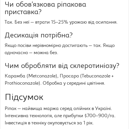
Чи обов’язкова ріпакова
приставка?
Так. Без неї — втрати 15–25% урожаю від осипання.
Десикація потрібна?
Якщо посіви нерівномірно достигають — так. Якщо
одночасно — можна без.
Чим обробляти від склеротиніозу?
Карамба (Metconazole), Просаро (Tebuconazole +
Prothioconazole). Обробка у середині цвітіння.
Підсумок
Ріпак — найвища маржа серед олійних в Україні.
Інтенсивна технологія, але прибутки $700–900/га.
Інвестиція в техніку окуповується за 1 рік.