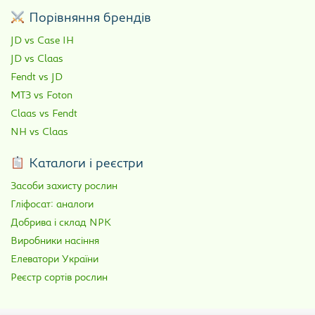
Порівняння брендів
JD vs Case IH
JD vs Claas
Fendt vs JD
МТЗ vs Foton
Claas vs Fendt
NH vs Claas
Каталоги і реєстри
Засоби захисту рослин
Гліфосат: аналоги
Добрива і склад NPK
Виробники насіння
Елеватори України
Реєстр сортів рослин