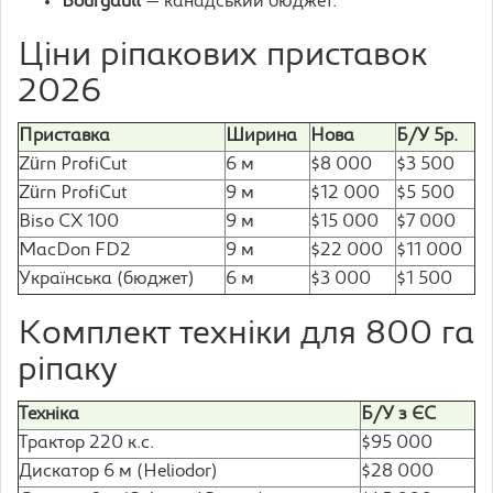
Bourgault
— канадський бюджет.
Ціни ріпакових приставок
2026
Приставка
Ширина
Нова
Б/У 5р.
Zürn ProfiCut
6 м
$8 000
$3 500
Zürn ProfiCut
9 м
$12 000
$5 500
Biso CX 100
9 м
$15 000
$7 000
MacDon FD2
9 м
$22 000
$11 000
Українська (бюджет)
6 м
$3 000
$1 500
Комплект техніки для 800 га
ріпаку
Техніка
Б/У з ЄС
Трактор 220 к.с.
$95 000
Дискатор 6 м (Heliodor)
$28 000