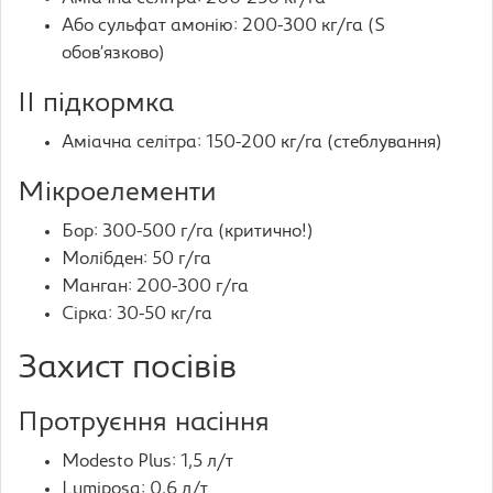
Або сульфат амонію: 200-300 кг/га (S
обов’язково)
II підкормка
Аміачна селітра: 150-200 кг/га (стеблування)
Мікроелементи
Бор: 300-500 г/га (критично!)
Молібден: 50 г/га
Манган: 200-300 г/га
Сірка: 30-50 кг/га
Захист посівів
Протруєння насіння
Modesto Plus: 1,5 л/т
Lumiposa: 0,6 л/т