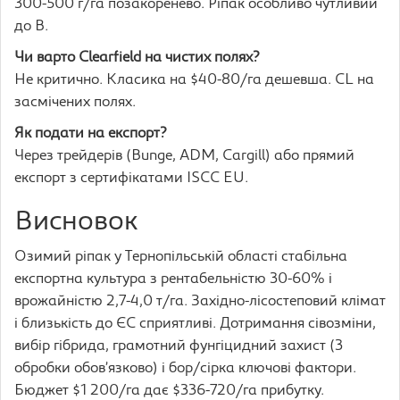
300-500 г/га позакоренево. Ріпак особливо чутливий
до B.
Чи варто Clearfield на чистих полях?
Не критично. Класика на $40-80/га дешевша. CL на
засмічених полях.
Як подати на експорт?
Через трейдерів (Bunge, ADM, Cargill) або прямий
експорт з сертифікатами ISCC EU.
Висновок
Озимий ріпак у Тернопільській області стабільна
експортна культура з рентабельністю 30-60% і
врожайністю 2,7-4,0 т/га. Західно-лісостеповий клімат
і близькість до ЄС сприятливі. Дотримання сівозміни,
вибір гібрида, грамотний фунгіцидний захист (3
обробки обов’язково) і бор/сірка ключові фактори.
Бюджет $1 200/га дає $336-720/га прибутку.