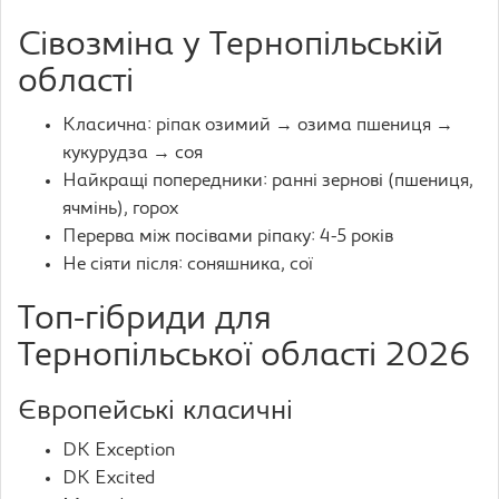
Сівозміна у Тернопільській
області
Класична: ріпак озимий → озима пшениця →
кукурудза → соя
Найкращі попередники: ранні зернові (пшениця,
ячмінь), горох
Перерва між посівами ріпаку: 4-5 років
Не сіяти після: соняшника, сої
Топ-гібриди для
Тернопільської області 2026
Європейські класичні
DK Exception
DK Excited