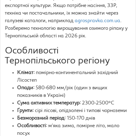
експортної культури. Якщо потрібне насіння, ЗЗР,
техніка чи постачальники, їх можна знайти через
галузеві каталоги, наприклад
agrospravka.com.ua
.
Розберемо технологію вирощування озимого ріпаку у
Тернопільській області на 2026 рік.
Особливості
Тернопільського регіону
Клімат:
помірно-континентальний західний
Лісостеп
Опади:
580-680 мм/рік (один з вищих
показників в Україні)
Сума активних температур:
2300-2500°C
Ґрунти:
сірі лісові, опідзолені і типові чорноземи
Безморозний період:
150-170 днів
Особливості:
м’яка зима, помірне літо, мало
посух