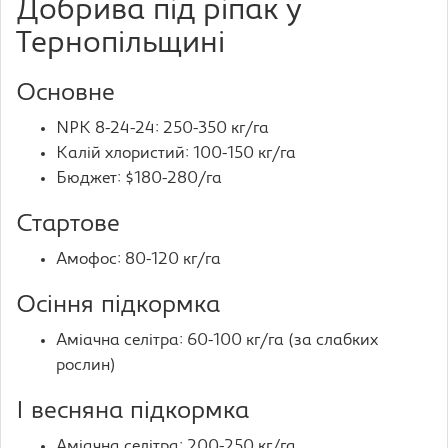
Добрива під ріпак у
Тернопільщині
Основне
NPK 8-24-24: 250-350 кг/га
Калій хлористий: 100-150 кг/га
Бюджет: $180-280/га
Стартове
Амофос: 80-120 кг/га
Осіння підкормка
Аміачна селітра: 60-100 кг/га (за слабких
рослин)
I весняна підкормка
Аміачна селітра: 200-250 кг/га