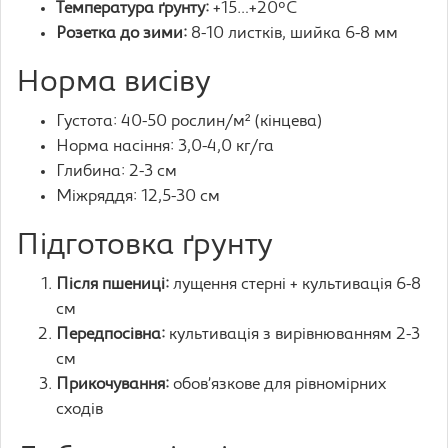
Температура ґрунту:
+15…+20°C
Розетка до зими:
8-10 листків, шийка 6-8 мм
Норма висіву
Густота: 40-50 рослин/м² (кінцева)
Норма насіння: 3,0-4,0 кг/га
Глибина: 2-3 см
Міжряддя: 12,5-30 см
Підготовка ґрунту
Після пшениці:
лущення стерні + культивація 6-8
см
Передпосівна:
культивація з вирівнюванням 2-3
см
Прикочування:
обов’язкове для рівномірних
сходів