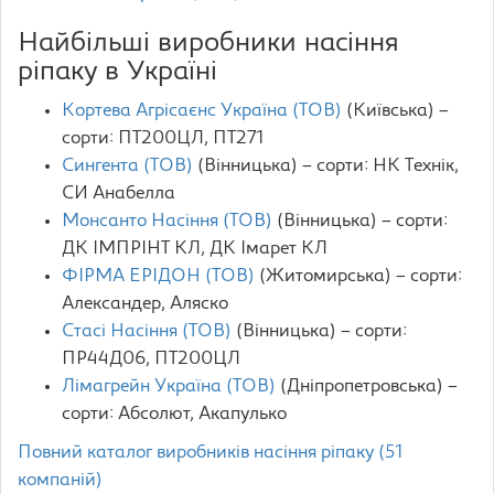
Найбільші виробники насіння
ріпаку в Україні
Кортева Агрісаєнс Україна (ТОВ)
(Київська) –
сорти: ПТ200ЦЛ, ПТ271
Сингента (ТОВ)
(Вінницька) – сорти: НК Технік,
СИ Анабелла
Монсанто Насіння (ТОВ)
(Вінницька) – сорти:
ДК ІМПРІНТ КЛ, ДК Імарет КЛ
ФІРМА ЕРІДОН (ТОВ)
(Житомирська) – сорти:
Александер, Аляско
Стасі Насіння (ТОВ)
(Вінницька) – сорти:
ПР44Д06, ПТ200ЦЛ
Лімагрейн Україна (ТОВ)
(Дніпропетровська) –
сорти: Aбсолют, Aкапулько
Повний каталог виробників насіння ріпаку (51
компаній)