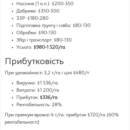
Насіння (1 о.п.): $200-350
Добрива: $350-500
ЗЗР: $180-280
Підготовка ґрунту і сівба: $80-130
Обробки: $90-130
Збір і транспорт: $80-130
Усього:
$980-1 520/га
Прибутковість
При урожайності 3,2 т/га і ціні $480/т:
Виручка: $1 536/га
Витрати: $1 200/га
Прибуток:
$336/га
Рентабельність: 28%
При преміум-врожаї 4 т/га: прибуток $720/га (60%
рентабельності).