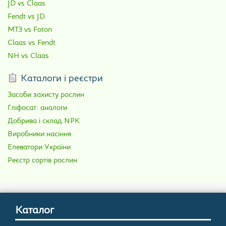
JD vs Claas
Fendt vs JD
МТЗ vs Foton
Claas vs Fendt
NH vs Claas
Каталоги і реєстри
Засоби захисту рослин
Гліфосат: аналоги
Добрива і склад NPK
Виробники насіння
Елеватори України
Реєстр сортів рослин
Каталог