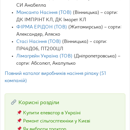
СИ Анабелла
Монсанто Насіння (ТОВ)
(Вінницька) – сорти:
ДК ІМПРІНТ КЛ, ДК Імарет КЛ
ФІРМА ЕРІДОН (ТОВ)
(Житомирська) – сорти:
Александер, Аляско
Стасі Насіння (ТОВ)
(Вінницька) – сорти:
ПР44Д06, ПТ200ЦЛ
Лімагрейн Україна (ТОВ)
(Дніпропетровська) –
сорти: Aбсолют, Aкапулько
Повний каталог виробників насіння ріпаку (51
компаній)
Корисні розділи
Купити елеватор в Україні
Ремонт сільгосптехніки у Києві
Як вибрати трактор