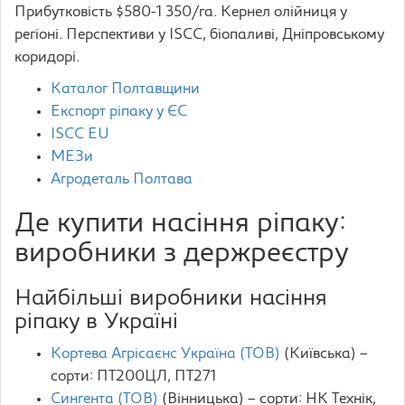
Прибутковість $580-1 350/га. Кернел олійниця у
регіоні. Перспективи у ISCC, біопаливі, Дніпровському
коридорі.
Каталог Полтавщини
Експорт ріпаку у ЄС
ISCC EU
МЕЗи
Агродеталь Полтава
Де купити насіння ріпаку:
виробники з держреєстру
Найбільші виробники насіння
ріпаку в Україні
Кортева Агрісаєнс Україна (ТОВ)
(Київська) –
сорти: ПТ200ЦЛ, ПТ271
Сингента (ТОВ)
(Вінницька) – сорти: НК Технік,