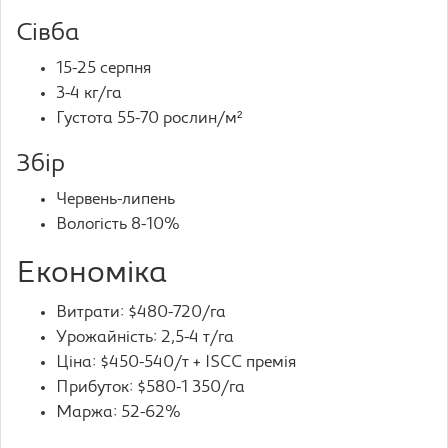
Сівба
15-25 серпня
3-4 кг/га
Густота 55-70 рослин/м²
Збір
Червень-липень
Вологість 8-10%
Економіка
Витрати: $480-720/га
Урожайність: 2,5-4 т/га
Ціна: $450-540/т + ISCC премія
Прибуток: $580-1 350/га
Маржа: 52-62%