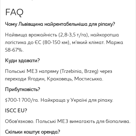
FAQ
Чому Львівщина найрентабельніша для ріпаку?
Найвища врожайність (2,8-3,5 т/га), найкоротша
логістика до ЄС (80-150 км), м’який клімат. Маржа
58-67%.
Куди здавати?
Польські МЕЗ напряму (Trzebinia, Brzeg) через
переходи Ягодин, Краковець, Мостиськка.
Прибутковість?
$700-1 700/га. Найкраща у Україні для ріпаку.
ISCC EU?
Обов’язково. Польські МЕЗ вимагають для біопалива.
Скільки коштує оренда?