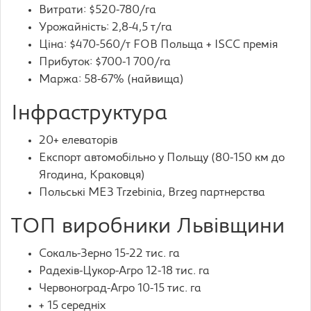
Витрати: $520-780/га
Урожайність: 2,8-4,5 т/га
Ціна: $470-560/т FOB Польща + ISCC премія
Прибуток: $700-1 700/га
Маржа: 58-67% (найвища)
Інфраструктура
20+ елеваторів
Експорт автомобільно у Польщу (80-150 км до
Ягодина, Краковця)
Польські МЕЗ Trzebinia, Brzeg партнерства
ТОП виробники Львівщини
Сокаль-Зерно 15-22 тис. га
Радехів-Цукор-Агро 12-18 тис. га
Червоноград-Агро 10-15 тис. га
+ 15 середніх