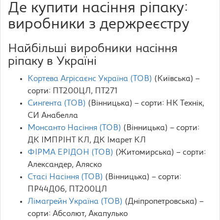
Де купити насіння ріпаку:
виробники з держреєстру
Найбільші виробники насіння
ріпаку в Україні
Кортева Агрісаєнс Україна (ТОВ)
(Київська) –
сорти: ПТ200ЦЛ, ПТ271
Сингента (ТОВ)
(Вінницька) – сорти: НК Технік,
СИ Анабелла
Монсанто Насіння (ТОВ)
(Вінницька) – сорти:
ДК ІМПРІНТ КЛ, ДК Імарет КЛ
ФІРМА ЕРІДОН (ТОВ)
(Житомирська) – сорти:
Александер, Аляско
Стасі Насіння (ТОВ)
(Вінницька) – сорти:
ПР44Д06, ПТ200ЦЛ
Лімагрейн Україна (ТОВ)
(Дніпропетровська) –
сорти: Aбсолют, Aкапулько