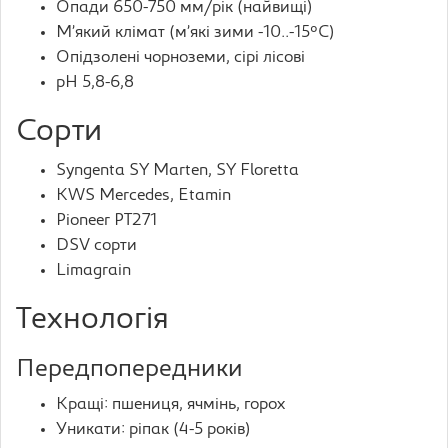
Опади 650-750 мм/рік (найвищі)
М’який клімат (м’які зими -10..-15°C)
Опідзолені чорноземи, сірі лісові
pH 5,8-6,8
Сорти
Syngenta SY Marten, SY Floretta
KWS Mercedes, Etamin
Pioneer PT271
DSV сорти
Limagrain
Технологія
Передпопередники
Кращі: пшениця, ячмінь, горох
Уникати: ріпак (4-5 років)