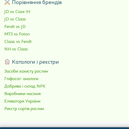
Порівняння брендів
JD vs Case IH
JD vs Claas
Fendt vs JD
МТЗ vs Foton
Claas vs Fendt
NH vs Claas
Каталоги і реєстри
Засоби захисту рослин
Гліфосат: аналоги
Добрива і склад NPK
Виробники насіння
Елеватори України
Реєстр сортів рослин