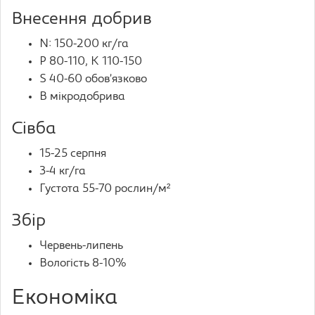
Внесення добрив
N: 150-200 кг/га
P 80-110, K 110-150
S 40-60 обов’язково
B мікродобрива
Сівба
15-25 серпня
3-4 кг/га
Густота 55-70 рослин/м²
Збір
Червень-липень
Вологість 8-10%
Економіка