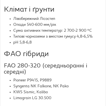
Клімат і ґрунти
Лівобережний Лісостеп
Опади 540-600 мм/рік
Сума активних температур: 2 700-2 900 °C
Типові чорноземи з вмістом гумусу 4,8-6,5%
pH 5,8-6,8
ФАО гібриди
FAO 280-320 (середньоранні і
середні)
Pioneer P9415, P9889
Syngenta NK Falkone, NK Pako
KWS Sismic, Kalibo
Limagrain LG 30.500