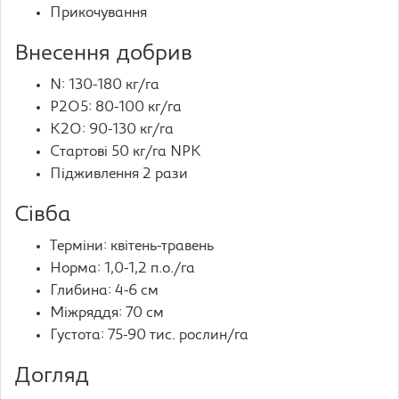
Прикочування
Внесення добрив
N: 130-180 кг/га
P2O5: 80-100 кг/га
K2O: 90-130 кг/га
Стартові 50 кг/га NPK
Підживлення 2 рази
Сівба
Терміни: квітень-травень
Норма: 1,0-1,2 п.о./га
Глибина: 4-6 см
Міжряддя: 70 см
Густота: 75-90 тис. рослин/га
Догляд