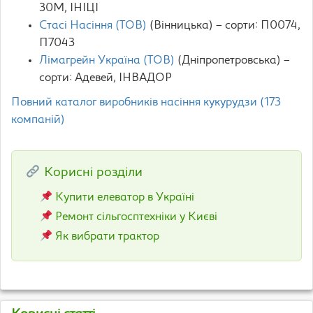
30М, ІНІЦІ
Стасі Насіння (ТОВ)
(Вінницька) – сорти: П0074,
П7043
Лімагрейн Україна (ТОВ)
(Дніпропетровська) –
сорти: Aдевей, ІНВАДОР
Повний каталог виробників насіння кукурудзи (173
компаній)
Корисні розділи
Купити елеватор в Україні
Ремонт сільгосптехніки у Києві
Як вибрати трактор