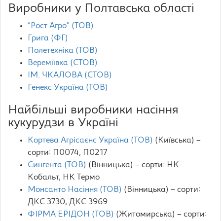
Виробники у Полтавська області
“Рост Агро” (ТОВ)
Грига (ФГ)
Полетехніка (ТОВ)
Вереміївка (СТОВ)
ІМ. ЧКАЛОВА (СТОВ)
Генекс Україна (ТОВ)
Найбільші виробники насіння
кукурудзи в Україні
Кортева Агрісаєнс Україна (ТОВ)
(Київська) –
сорти: П0074, П0217
Сингента (ТОВ)
(Вінницька) – сорти: НК
Кобальт, НК Термо
Монсанто Насіння (ТОВ)
(Вінницька) – сорти:
ДКС 3730, ДКС 3969
ФІРМА ЕРІДОН (ТОВ)
(Житомирська) – сорти: