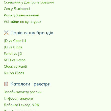
Соняшник у Дніпропетровщині
Соя у Львівщині
Ріпак у Хмельниччині
Усі гайди по культурах
Порівняння брендів
JD vs Case IH
JD vs Claas
Fendt vs JD
МТЗ vs Foton
Claas vs Fendt
NH vs Claas
Каталоги і реєстри
Засоби захисту рослин
Гліфосат: аналоги
Добрива і склад NPK