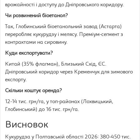
врожайності і доступу до Дніпровського коридору.
Чи розвинений біоетанол?
Так, Глобинський біоетанольний завод (Астарта)
переробляє кукурудзу і мелясу. Преміум-сегмент з
контрактами на сировину.
Куди експортувати?
Китай (35% флагман), Близький Схід, ЄС.
Дніпровський коридор через Кременчук для зимового
експорту.
Скільки коштує оренда?
12-14 тис. грн/га, у топ-районах (Лохвицький,
Глобинський) до 16 тис. грн/га.
Висновок
Кукурудза у Полтавській області 2026: 380-450 тис.