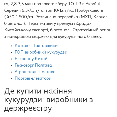
га, 2,8-3,5 млн т валового збору. ТОП-3 в Україні.
Середня 6,3-7,3 т/га, топ 10-12 т/га. Прибутковість
$450-1 600/га. Розвинена переробка (МХП, Кернел,
біоетанол). Перспективи у преміум гібридах,
Китайському експорті, біоетанолі. Стратегічний регіон
з найкращою маржею для кукурудзяного бізнесу.
Каталог Полтавщини
ТОП виробники кукурудзи
Експорт у Китай
Техноторг Полтава
Агродеталь Полтава
Портові елеватори
Де купити насіння
кукурудзи: виробники з
держреєстру