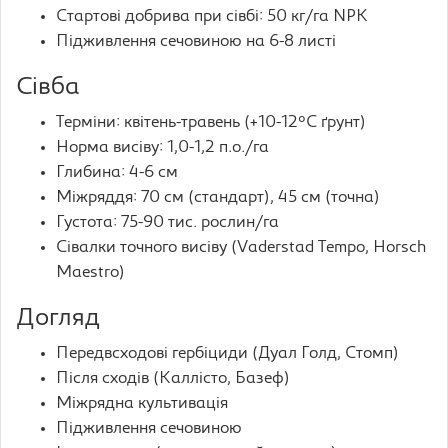
Стартові добрива при сівбі: 50 кг/га NPK
Підживлення сечовиною на 6-8 листі
Сівба
Терміни: квітень-травень (+10-12°C ґрунт)
Норма висіву: 1,0-1,2 п.о./га
Глибина: 4-6 см
Міжряддя: 70 см (стандарт), 45 см (точна)
Густота: 75-90 тис. рослин/га
Сівалки точного висіву (Vaderstad Tempo, Horsch
Maestro)
Догляд
Передвсходові гербіциди (Дуал Голд, Стомп)
Після сходів (Каллісто, Базеф)
Міжрядна культивація
Підживлення сечовиною