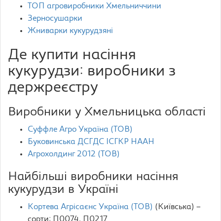
ТОП агровиробники Хмельниччини
Зерносушарки
Жниварки кукурудзяні
Де купити насіння
кукурудзи: виробники з
держреєстру
Виробники у Хмельницька області
Суффле Агро Україна (ТОВ)
Буковинська ДСГДС ІСГКР НААН
Агрохолдинг 2012 (ТОВ)
Найбільші виробники насіння
кукурудзи в Україні
Кортева Агрісаєнс Україна (ТОВ)
(Київська) –
сорти: П0074, П0217