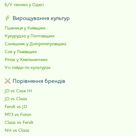
Б/У техніка у Одесі
Вирощування культур
Пшениця у Київщині
Кукурудза у Полтавщині
Соняшник у Дніпропетровщині
Соя у Львівщині
Ріпак у Хмельниччині
Усі гайди по культурах
Порівняння брендів
JD vs Case IH
JD vs Claas
Fendt vs JD
МТЗ vs Foton
Claas vs Fendt
NH vs Claas