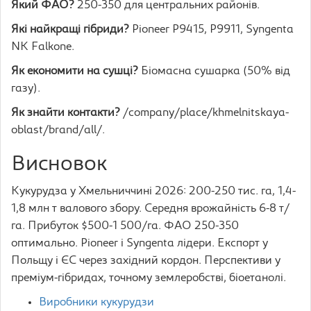
Який ФАО?
250-350 для центральних районів.
Які найкращі гібриди?
Pioneer P9415, P9911, Syngenta
NK Falkone.
Як економити на сушці?
Біомасна сушарка (50% від
газу).
Як знайти контакти?
/company/place/khmelnitskaya-
oblast/brand/all/.
Висновок
Кукурудза у Хмельниччині 2026: 200-250 тис. га, 1,4-
1,8 млн т валового збору. Середня врожайність 6-8 т/
га. Прибуток $500-1 500/га. ФАО 250-350
оптимально. Pioneer і Syngenta лідери. Експорт у
Польщу і ЄС через західний кордон. Перспективи у
преміум-гібридах, точному землеробстві, біоетанолі.
Виробники кукурудзи