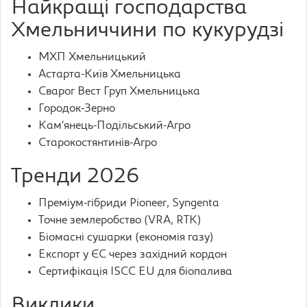
Найкращі господарства
Хмельниччини по кукурудзі
МХП Хмельницький
Астарта-Київ Хмельницька
Сварог Вест Груп Хмельницька
Городок-Зерно
Кам’янець-Подільський-Агро
Старокостянтинів-Агро
Тренди 2026
Преміум-гібриди Pioneer, Syngenta
Точне землеробство (VRA, RTK)
Біомасні сушарки (економія газу)
Експорт у ЄС через західний кордон
Сертифікація ISCC EU для біопалива
Виклики