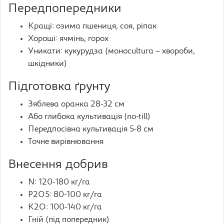
Передпопередники
Кращі: озима пшениця, соя, ріпак
Хороші: ячмінь, горох
Уникати: кукурудза (моноcultura – хвороби,
шкідники)
Підготовка ґрунту
Зяблева оранка 28-32 см
Або глибока культивація (no-till)
Передпосівна культивація 5-8 см
Точне вирівнювання
Внесення добрив
N: 120-180 кг/га
P2O5: 80-100 кг/га
K2O: 100-140 кг/га
Гній (під попередник)