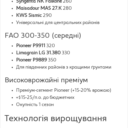
Syngenta NK Falkone
260
Maisadour MAS 27.K
280
KWS Sismic
290
Універсальні для центральних районів
FAO 300-350 (середні)
Pioneer P9911
320
Limagrain LG 31.380
330
Pioneer P9889
350
Для південних районів з кращими ґрунтами
Високоврожайні преміум
Преміум-сегмент Pioneer (+15-20% врожаю)
+$15-25/п.о. до бюджетних
Окупність 1 сезон
Технологія вирощування