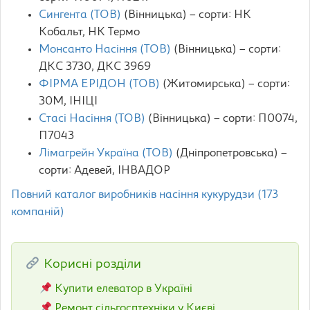
Сингента (ТОВ)
(Вінницька) – сорти: НК
Кобальт, НК Термо
Монсанто Насіння (ТОВ)
(Вінницька) – сорти:
ДКС 3730, ДКС 3969
ФІРМА ЕРІДОН (ТОВ)
(Житомирська) – сорти:
30М, ІНІЦІ
Стасі Насіння (ТОВ)
(Вінницька) – сорти: П0074,
П7043
Лімагрейн Україна (ТОВ)
(Дніпропетровська) –
сорти: Aдевей, ІНВАДОР
Повний каталог виробників насіння кукурудзи (173
компаній)
Корисні розділи
Купити елеватор в Україні
Ремонт сільгосптехніки у Києві