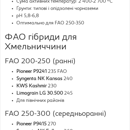
Сума активних температур: 2 400-2 700 °C
Ґрунти: типові і опідзолені чорноземи
pH 5,8-6,8
Оптимально для FAO 250-350
ФАО гібриди для
Хмельниччини
FAO 200-250 (ранні)
Pioneer P9241
235 FAO
Syngenta NK Kansas
240
KWS Kashmir
230
Limagrain LG 30.500
245
Для північних районів
FAO 250-300 (середньоранні)
Pioneer P9415
270