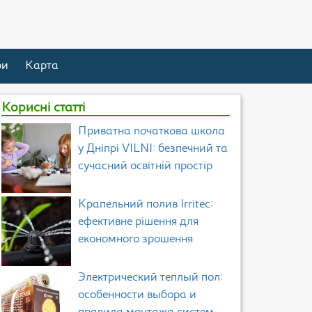
ри
Карта
Корисні статті
Приватна початкова школа
у Дніпрі VILNI: безпечний та
сучасний освітній простір
Крапельний полив Irritec:
ефективне рішення для
економного зрошення
Электрический теплый пол:
особенности выбора и