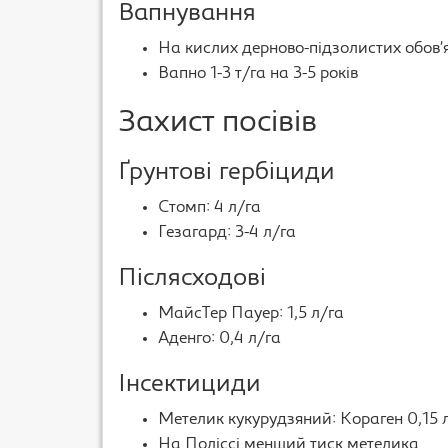
Вапнування
На кислих дерново-підзолистих обов’
Вапно 1-3 т/га на 3-5 років
Захист посівів
Ґрунтові гербіциди
Стомп: 4 л/га
Гезагард: 3-4 л/га
Післясходові
МайсТер Пауер: 1,5 л/га
Аденго: 0,4 л/га
Інсектициди
Метелик кукурудзяний: Кораген 0,15 
На Поліссі менший тиск метелика