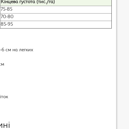
Кінцева густота (тис./га)
75-85
70-80
85-95
5-6 см на легких
см
іток
ині