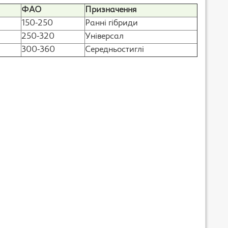
ФАО
Призначення
150-250
Ранні гібриди
250-320
Універсал
300-360
Середньостиглі