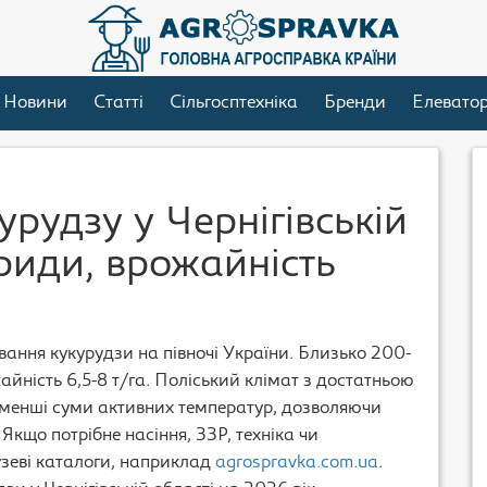
Новини
Статті
Сільгосптехніка
Бренди
Елевато
рудзу у Чернігівській
риди, врожайність
ання кукурудзи на півночі України. Близько 200-
айність 6,5-8 т/га. Поліський клімат з достатньою
 менші суми активних температур, дозволяючи
 Якщо потрібне насіння, ЗЗР, техніка чи
узеві каталоги, наприклад
agrospravka.com.ua
.