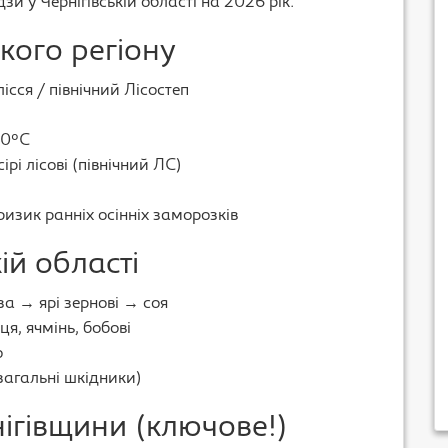
и у Чернігівській області на 2026 рік.
кого регіону
сся / північний Лісостеп
0°C
ірі лісові (північний ЛС)
ризик ранніх осінніх заморозків
ій області
а → ярі зернові → соя
, ячмінь, бобові
о
загальні шкідники)
ігівщини (ключове!)