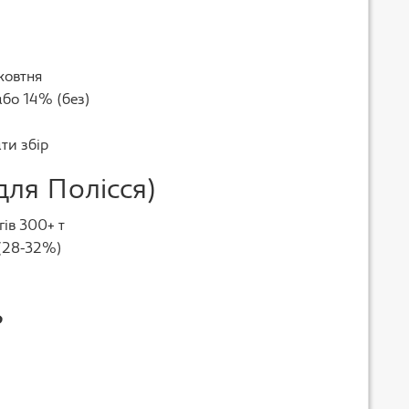
жовтня
або 14% (без)
ти збір
ля Полісся)
ів 300+ т
 (28-32%)
ь