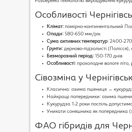
Розберемо технологію вирощування кукурудз
Особливості Чернігівсь
Клімат:
помірно-континентальний Полі
Опади:
580-650 мм/рік
Сума активних температур:
2400-270
Ґрунти:
дерново-підзолисті (Полісся), с
Безморозний період:
150-170 днів
Особливості:
прохолодне вологе літо, 
Сівозміна у Чернігівськ
Класична: озима пшениця → кукурудз
Найкращі попередники: озима пшениця
Кукурудза 1-2 роки поспіль допустим
Уникати соняшника як попередника (
ФАО гібридів для Черн