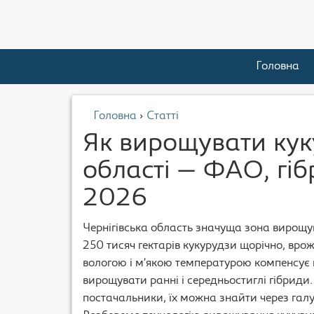
Головна
Головна
›
Статті
Як вирощувати куку
області — ФАО, гіб
2026
Чернігівська область значуща зона вирощув
250 тисяч гектарів кукурудзи щорічно, врож
вологою і м’якою температурою компенсує
вирощувати ранні і середньостиглі гібриди.
постачальники, їх можна знайти через гал