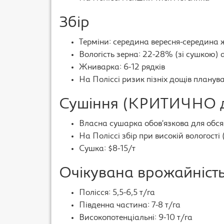
Збір
Терміни: середина вересня-середина 
Вологість зерна: 22-28% (зі сушкою) 
Жниварка: 6-12 рядків
На Поліссі ризик пізніх дощів планува
Сушіння (КРИТИЧНО д
Власна сушарка обов’язкова для обсяг
На Поліссі збір при високій вологості
Сушка: $8-15/т
Очікувана врожайніст
Полісся: 5,5-6,5 т/га
Південна частина: 7-8 т/га
Високопотенціальні: 9-10 т/га