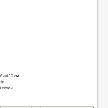
бині 10 см
нів
і сходи