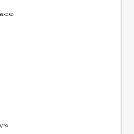
язково
л/га