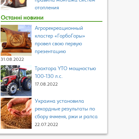
правила монтажа систем
отопления
Останні новини
Агрорекреационный
кластер «ГорбоГоры»
провел свою первую
презентацию
31.08.2022
Трактора YTO мощностью
100-130 л.с.
17.08.2022
Украина установила
рекордные результаты по
сбору ячменя, ржи и рапса
22.07.2022