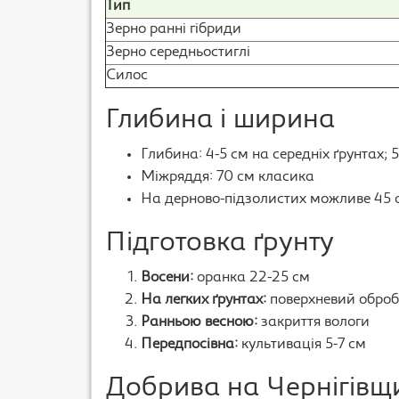
Тип
Зерно ранні гібриди
Зерно середньостиглі
Силос
Глибина і ширина
Глибина: 4-5 см на середніх ґрунтах; 
Міжряддя: 70 см класика
На дерново-підзолистих можливе 45 
Підготовка ґрунту
Восени:
оранка 22-25 см
На легких ґрунтах:
поверхневий оброб
Ранньою весною:
закриття вологи
Передпосівна:
культивація 5-7 см
Добрива на Чернігівщ