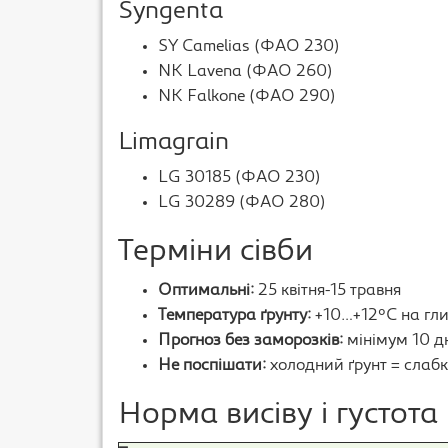
Syngenta
SY Camelias (ФАО 230)
NK Lavena (ФАО 260)
NK Falkone (ФАО 290)
Limagrain
LG 30185 (ФАО 230)
LG 30289 (ФАО 280)
Терміни сівби
Оптимальні:
25 квітня-15 травня
Температура ґрунту:
+10…+12°C на гли
Прогноз без заморозків:
мінімум 10 д
Не поспішати:
холодний ґрунт = слабк
Норма висіву і густота