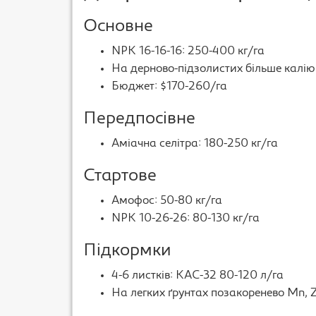
Основне
NPK 16-16-16: 250-400 кг/га
На дерново-підзолистих більше калію
Бюджет: $170-260/га
Передпосівне
Аміачна селітра: 180-250 кг/га
Стартове
Амофос: 50-80 кг/га
NPK 10-26-26: 80-130 кг/га
Підкормки
4-6 листків: КАС-32 80-120 л/га
На легких ґрунтах позакоренево Mn, 