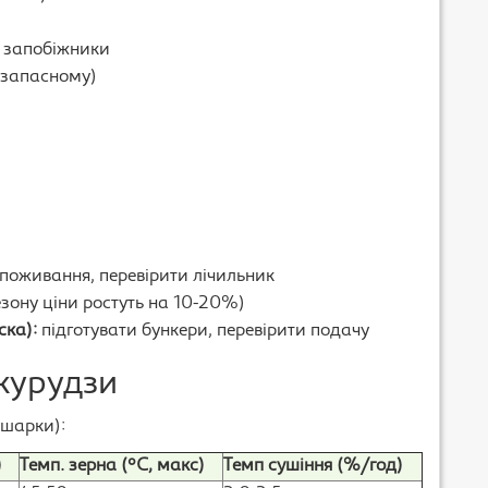
, запобіжники
1 запасному)
споживання, перевірити лічильник
езону ціни ростуть на 10-20%)
ска):
підготувати бункери, перевірити подачу
курудзи
ушарки):
)
Темп. зерна (°C, макс)
Темп сушіння (%/год)