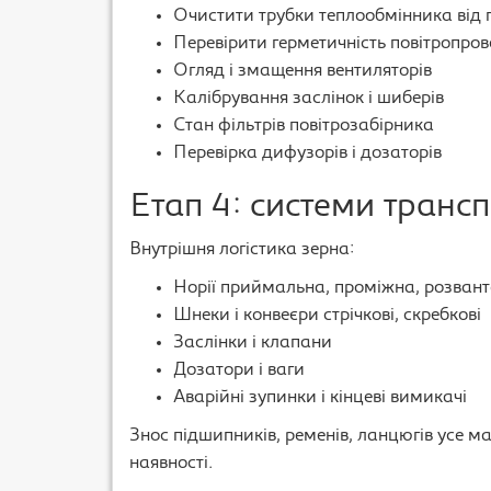
Очистити трубки теплообмінника від 
Перевірити герметичність повітропров
Огляд і змащення вентиляторів
Калібрування заслінок і шиберів
Стан фільтрів повітрозабірника
Перевірка дифузорів і дозаторів
Етап 4: системи транс
Внутрішня логістика зерна:
Норії приймальна, проміжна, розван
Шнеки і конвеєри стрічкові, скребкові
Заслінки і клапани
Дозатори і ваги
Аварійні зупинки і кінцеві вимикачі
Знос підшипників, ременів, ланцюгів усе ма
наявності.