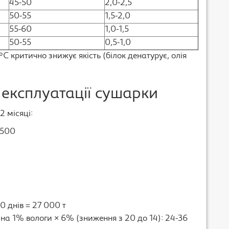
45-50
2,0-2,5
50-55
1,5-2,0
55-60
1,0-1,5
50-55
0,5-1,0
 критично знижує якість (білок денатурує, олія
 експлуатації сушарки
2 місяці:
1500
0 днів = 27 000 т
 на 1% вологи × 6% (зниження з 20 до 14): 24-36