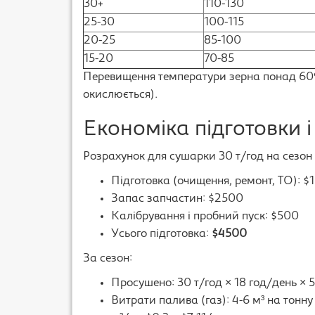
30+
110-130
25-30
100-115
20-25
85-100
15-20
70-85
Перевищення температури зерна понад 60°C
окислюється).
Економіка підготовки і
Розрахунок для сушарки 30 т/год на сезон 
Підготовка (очищення, ремонт, ТО): $
Запас запчастин: $2500
Калібрування і пробний пуск: $500
Усього підготовка:
$4500
За сезон:
Просушено: 30 т/год × 18 год/день × 5
Витрати палива (газ): 4-6 м³ на тонну