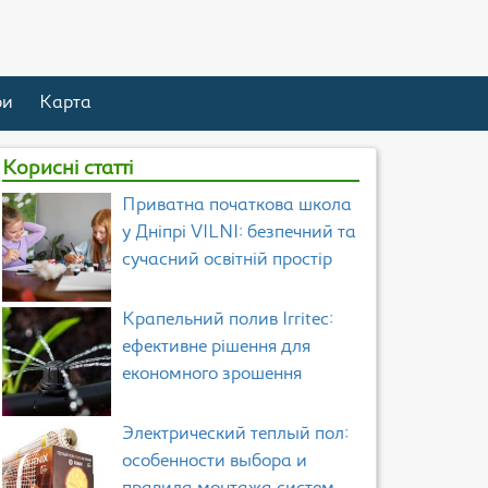
ри
Карта
Корисні статті
Приватна початкова школа
у Дніпрі VILNI: безпечний та
сучасний освітній простір
Крапельний полив Irritec:
ефективне рішення для
економного зрошення
Электрический теплый пол:
особенности выбора и