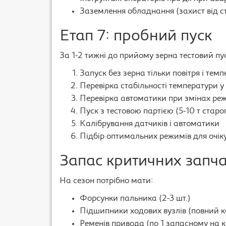
Заземлення обладнання (захист від с
Етап 7: пробний пуск
За 1-2 тижні до прийому зерна тестовий пу
Запуск без зерна тільки повітря і тем
Перевірка стабільності температури у 
Перевірка автоматики при змінах ре
Пуск з тестовою партією (5-10 т старо
Калібрування датчиків і автоматики
Підбір оптимальних режимів для очік
Запас критичних запч
На сезон потрібно мати:
Форсунки пальника (2-3 шт.)
Підшипники ходових вузлів (повний к
Ременів привода (по 1 запасному на 