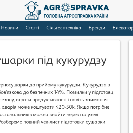
Новини
Статті
Сільгосптехніка
Бренди
Елевато
ушарки під кукурудзу
ерносушарки до прийому кукурудзи. Кукурудза з
обов’язкова до безпечних 14%. Помилки у підготовці
езону, втрати продуктивності і навіть займання.
 аварія може коштувати $20-50k. Якщо потрібне
постачальників можна знайти через галузеві
 Розберемо повний чек-лист підготовки сушарки