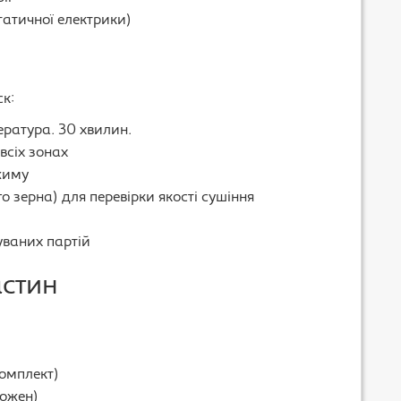
татичної електрики)
ск:
пература. 30 хвилин.
всіх зонах
жиму
го зерна) для перевірки якості сушіння
уваних партій
астин
омплект)
кожен)