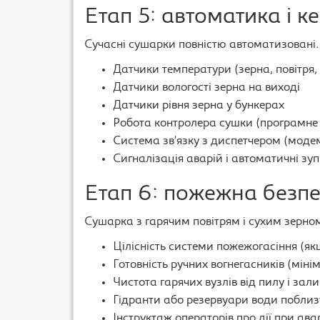
Етап 5: автоматика і к
Сучасні сушарки повністю автоматизовані.
Датчики температури (зерна, повітря,
Датчики вологості зерна на виході
Датчики рівня зерна у бункерах
Робота контролера сушки (програмне 
Система зв’язку з диспетчером (модем
Сигналізація аварій і автоматичні зу
Етап 6: пожежна безп
Сушарка з гарячим повітрям і сухим зерном
Цілісність системи пожежогасіння (як
Готовність ручних вогнегасників (мінім
Чистота гарячих вузлів від пилу і зал
Гідранти або резервуари води поблиз
Інструктаж операторів про дії при авар