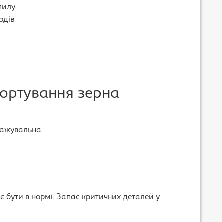
пилу
одів
портування зерна
тажувальна
є бути в нормі. Запас критичних деталей у