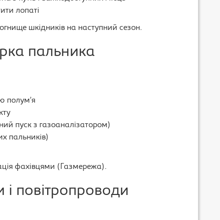
тити лопаті
огнище шкідників на наступний сезон.
ірка пальника
ю полум’я
кту
бний пуск з газоаналізатором)
их пальників)
ація фахівцями (Газмережа).
и і повітропроводи