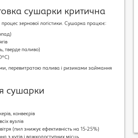
товка сушарки критична
процес зернової логістики. Сушарка працює:
опад)
ягів
ль, тверде паливо)
0°C)
ями, перевитратою палива і ризиками займання
ня сушарки
керів, конвеєрів
всіх вузлів
вітря (пил знижує ефективність на 15-25%)
а з кутів і важкодоступних місць