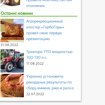
правила монтажа систем
отопления
Останні новини
Агрорекреационный
кластер «ГорбоГоры»
провел свою первую
презентацию
31.08.2022
Трактора YTO мощностью
100-130 л.с.
17.08.2022
Украина установила
рекордные результаты по
сбору ячменя, ржи и рапса
22.07.2022