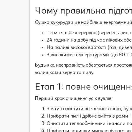
Чому правильна підго
Сушка кукурудзи це найбільш енергоємний 
1-3 місяці безперервно (вересень-лист
24 години на добу під час пікових обс
На паливі високої вартості (газ, дизе
З високими температурами (до 80-11
Будь-яка несправність обертається просто
залишками зерна та пилу.
Етап 1: повне очищен
Перший крок очищення усіх вузлів:
Зняти і очистити все зерно з шахт, бун
Прибрати пил і дрібне сміття з рами і 
Очистити теплообмінники і канали по
Прибрати залишки минулорічного зерн