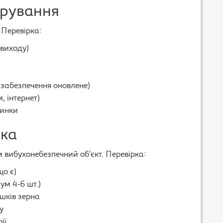
ерування
 Перевірка:
 виходу)
забезпечення оновлене)
, інтернет)
пинки
ека
 вибухонебезпечний об’єкт. Перевірка:
що є)
ум 4-6 шт.)
ишків зерна
у
ії