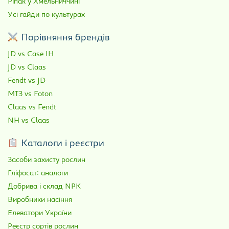
Ріпак у Хмельниччині
Усі гайди по культурах
Порівняння брендів
JD vs Case IH
JD vs Claas
Fendt vs JD
МТЗ vs Foton
Claas vs Fendt
NH vs Claas
Каталоги і реєстри
Засоби захисту рослин
Гліфосат: аналоги
Добрива і склад NPK
Виробники насіння
Елеватори України
Реєстр сортів рослин