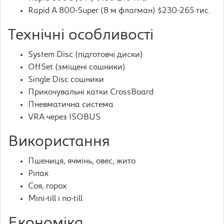
Rapid A 800-Super (8 м флагман) $230-265 тис.
Технічні особливості
System Disc (підготовчі диски)
OffSet (зміщені сошники)
Single Disc сошники
Прикочувальні катки CrossBoard
Пневматична система
VRA через ISOBUS
Використання
Пшениця, ячмінь, овес, жито
Ріпак
Соя, горох
Mini-till і no-till
Економіка