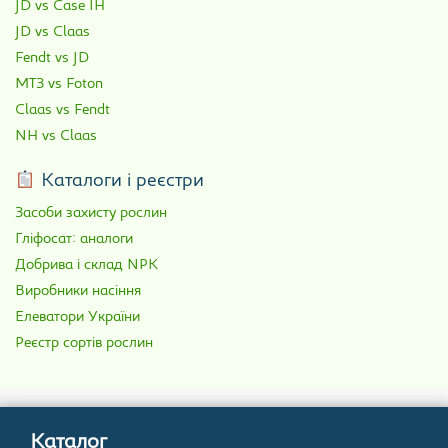
JD vs Case IH
JD vs Claas
Fendt vs JD
МТЗ vs Foton
Claas vs Fendt
NH vs Claas
Каталоги і реєстри
Засоби захисту рослин
Гліфосат: аналоги
Добрива і склад NPK
Виробники насіння
Елеватори України
Реєстр сортів рослин
Каталог