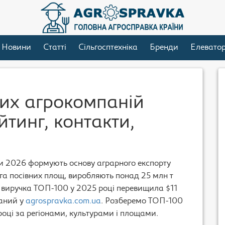
Новини
Статті
Сільгосптехніка
Бренди
Елевато
их агрокомпаній
тинг, контакти,
и 2026 формують основу аграрного експорту
 га посівних площ, виробляють понад 25 млн т
на виручка ТОП-100 у 2025 році перевищила $11
раний у
agrospravka.com.ua
. Розберемо ТОП-100
оці за регіонами, культурами і площами.