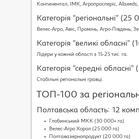
Континентал, ІМК, Агропросперіс, Allseeds,
Категорія “регіональні” (25
Велес-Агро, Авіс, Промінь, Агро-Південь, З
Категорія “великі обласні” 
Лідери у кожній області з 15-25 тис. га.
Категорія “середні обласні”
Стабільні регіональні гравці.
ТОП-100 за регіональ
Полтавська область: 12 ком
Глобинський МКК (30 000+ га)
Велес-Агро Хорол (25 000 га)
Полтавазернопродукт (20 000 га)