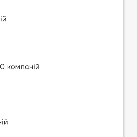
ій
10 компаній
ній