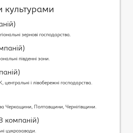
и культурами
аній)
іональні зернові господарства.
мпаній)
іональні південні зони.
паній)
 центральні і лівобережні господарства.
тва Черкащини, Полтавщини, Чернігівщини.
8 компаній)
ьні цукрозаводи.