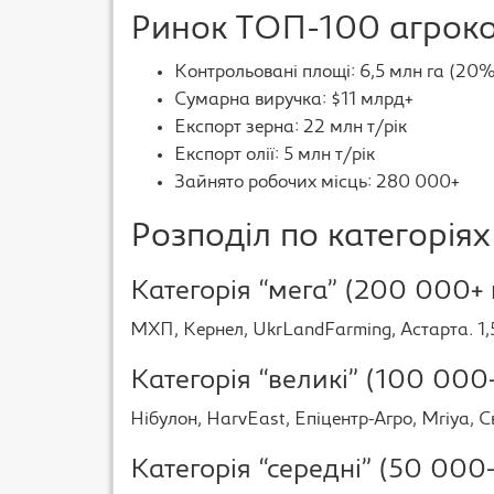
Ринок ТОП-100 агрок
Контрольовані площі: 6,5 млн га (20%
Сумарна виручка: $11 млрд+
Експорт зерна: 22 млн т/рік
Експорт олії: 5 млн т/рік
Зайнято робочих місць: 280 000+
Розподіл по категоріях
Категорія “мега” (200 000+ г
МХП, Кернел, UkrLandFarming, Астарта. 1,5
Категорія “великі” (100 000
Нібулон, HarvEast, Епіцентр-Агро, Mriya, С
Категорія “середні” (50 000