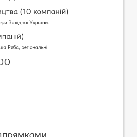
цтва (10 компаній)
ери Західної України.
мпаній)
а Ряба, регіональні.
100
напрямками