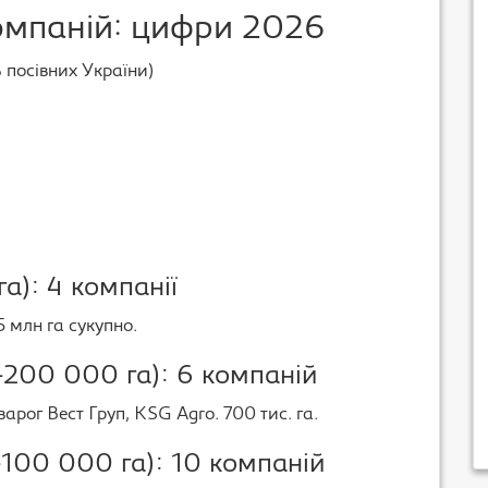
омпаній: цифри 2026
 посівних України)
а): 4 компанії
 млн га сукупно.
-200 000 га): 6 компаній
варог Вест Груп, KSG Agro. 700 тис. га.
-100 000 га): 10 компаній