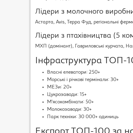
Лідери з молочного виробни
Астарта, Avis, Терра Фуд, регіональні ферм
Лідери з птахівництва (5 ко
МХП (домінант), Гавриловські курчата, Наш
Інфраструктура ТОП-
Власні елеватори: 250+
Морські і річкові термінали: 30+
МЕЗи: 20+
Цукрозаводи: 15+
М’ясокомбінати: 50+
Молокозаводи: 30+
Парк техніки: 30 000+ одиниць
Експорт ТОП-100 за 