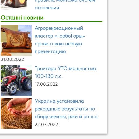
правила монтажа систем
отопления
Останні новини
Агрорекреационный
кластер «ГорбоГоры»
провел свою первую
презентацию
31.08.2022
Трактора YTO мощностью
100-130 л.с.
17.08.2022
Украина установила
рекордные результаты по
сбору ячменя, ржи и рапса
22.07.2022