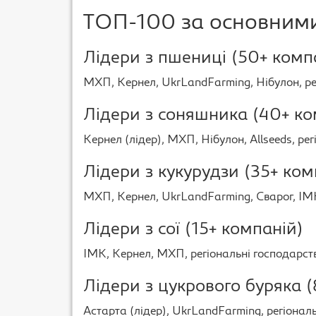
ТОП-100 за основним
Лідери з пшениці (50+ комп
МХП, Кернел, UkrLandFarming, Нібулон, рег
Лідери з соняшника (40+ ко
Кернел (лідер), МХП, Нібулон, Allseeds, рег
Лідери з кукурудзи (35+ ком
МХП, Кернел, UkrLandFarming, Сварог, ІМК,
Лідери з сої (15+ компаній)
ІМК, Кернел, МХП, регіональні господарс
Лідери з цукрового буряка (
Астарта (лідер), UkrLandFarming, регіонал