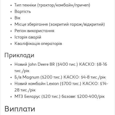
Тип техніки (трактор/комбайн/причеп)
Вартість
Вік
Місце зберігання (закритий гараж/відкритий)
Регіон використання
Історія аварій
Кваліфікація операторів
Приклади
Новий John Deere 8R ($400 тис.) КАСКО: $8-16
тис./рік
Б/в Magnum ($200 тис.) КАСКО: $4-8 тис./рік
Новий комбайн Lexion ($700 тис.) КАСКО: $14-
28 тис./рік
МТЗ Беларус ($20 тис.) базове: $200-400/рік
Виплати