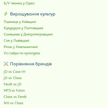
Б/У техніка у Одесі
Вирощування культур
Пшениця у Київщині
Кукурудза у Полтавщині
Соняшник у Дніпропетровщині
Соя у Львівщині
Ріпак у Хмельниччині
Усі гайди по культурах
Порівняння брендів
JD vs Case IH
JD vs Claas
Fendt vs JD
МТЗ vs Foton
Claas vs Fendt
NH vs Claas